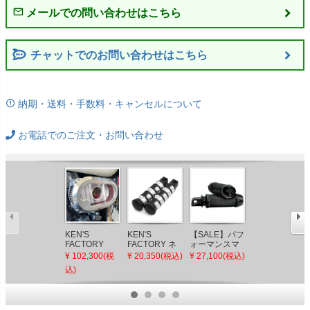
チャットでのお問い合わせはこちら
納期・送料・手数料・キャンセルについて
お電話でのご注文・お問い合わせ
KEN'S
KEN'S
【SALE】パフ
2025以降 ツー
FACTORY
FACTORY ネ
ォーマンスマ
リング、ソフ
Next level エ
オフュージョ
シン Elite フッ
テイル ネクス
¥ 102,300(税
¥ 20,350(税込)
¥ 27,100(税込)
¥ 35,090(税込)
アークリーナ
ン クラシック
トペグ ブラッ
トレベル FINE
込)
ーキット マシ
ドライバーペ
ク
ラバー グリッ
ンカット M8ツ
グ ブラックマ
プ ケンズファ
ーリング、ソ
シンカット
クトリー
フテイル