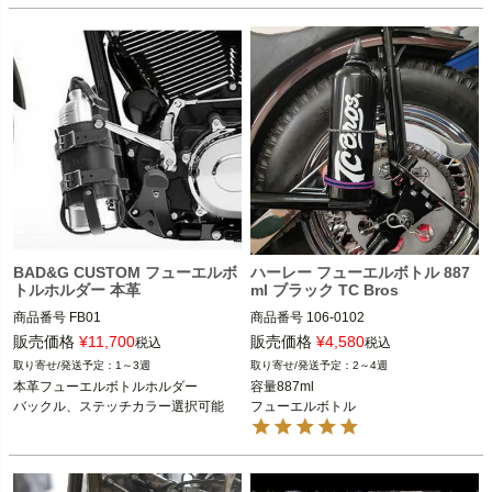
BAD&G CUSTOM フューエルボ
ハーレー フューエルボトル 887
トルホルダー 本革
ml ブラック TC Bros
商品番号
FB01

商品番号
106-0102
販売価格
¥
11,700
販売価格
¥
4,580
税込
税込
BAD&G CUSTOM（バッド＆Gカスタ
1～3週
2～4週
ム）
本革フューエルボトルホルダー

容量887ml

バックル、ステッチカラー選択可能
フューエルボトル