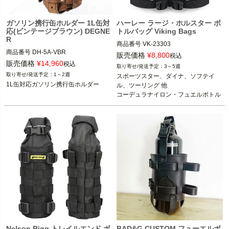
ガソリン携行缶ホルダー 1L缶対
ハーレー ラージ・ホルスター ボ
応(ビンテージブラウン) DEGNE
トルバッグ Viking Bags
R
商品番号
VK-23303

商品番号
DH-5A-VBR

M型番：23303
販売価格
¥
8,800
税込
販売価格
¥
14,960
税込
3～5週
1～2週
スポーツスター、ダイナ、ソフテイ
1L缶対応ガソリン携行缶ホルダー
ル、ツーリング 他

コーデュラナイロン・フュエルボトル
ホルダー
Nelson Rigg トレイルエンド ボ
BAD&G CUSTOM フューエルボ