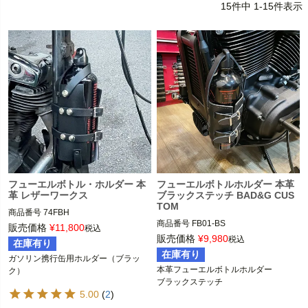
15
件中
1
-
15
件表示
フューエルボトル・ホルダー 本
フューエルボトルホルダー 本革
革 レザーワークス
ブラックステッチ BAD&G CUS
TOM
商品番号
74FBH

商品番号
FB01-BS

販売価格
¥
11,800
税込
メーカー型番：74

販売価格
¥
9,980
税込
在庫有り
BAD&G CUSTOM（バッド＆Gカスタ
Leatherworks（レザーワークス）
在庫有り
ガソリン携行缶用ホルダー（ブラッ
ム）
本革フューエルボトルホルダー

ク）

ブラックステッチ
5.00
(
2
)