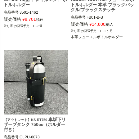
トルホルダー
トルホルダー 本革 ブラックバッ
クル/ブラックステッチ
商品番号
3501-1462

商品番号
FB01-B-B

M型番：RG-1060

販売価格
¥
8,701
税込
販売価格
¥
14,800
税込
1～3週
BAD&G CUSTOM（バッド＆Gカスタ
Nelson Rigg（ネルソンリグ）
1～2ヶ月
ム）
本革フューエルボトルホルダー
車坂下リ
【アウトレット】KS-RT750
ザーブタンク 750cc（ホルダー
付き）
商品番号
OLPU-6073
