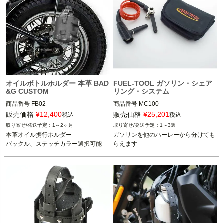
オイルボトルホルダー 本革 BAD
FUEL-TOOL ガソリン・シェア
&G CUSTOM
リング・システム
商品番号
FB02

商品番号
MC100

22/11/15旧型番：601797

販売価格
¥
12,400
販売価格
¥
25,201
税込
税込
BAD&G CUSTOM（バッド＆Gカスタ
D型番:3850-0214

1～2ヶ月
1～3週
ム）
本革オイル携行ホルダー

ガソリンを他のハーレーから分けても
FUEL-TOOL(フュエールツール)
バックル、ステッチカラー選択可能
らえます