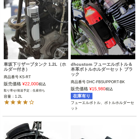
車坂下リザーブタンク 1.2L（ホ
dhcustom フューエルボトル＆
ルダー付き）
本革ボトルホルダーセット ブラ
ック
商品番号
商品番号
DHC-FBSUPPORT-BK

販売価格
¥
22,000
税込
販売価格
¥
15,980
税込
生産待ち
dhcustom（dhカスタム）
在庫有り
容量：1.2L
フューエルボトル、ボトルホルダーセ
ット