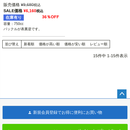
KS-RT750

販売価格
¥
9,680
税込
車坂下MOTO-CYCLE
SALE価格
¥
6,160
税込
36％OFF
在庫有り
容量：750cc

バックルが表裏逆です。
並び替え
新着順
価格が高い順
価格が安い順
レビュー順
15
件中
1
-
15
件表示
ペー
ジト
新規会員登録でお得に便利にお買い物
ップ
へ