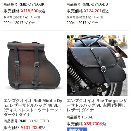
商品番号
RMID-DYNA-BK
商品番号
RMID-DYNA-DB
販売価格
¥
118,500
販売価格
¥
124,201
税込
税込
4～6週
4～8週
2004～2017 ダイナ
2004～2017 ダイナ
エンズクオイオ Roll Middle Dy
エンズクオイオ Rev Tango レザ
na レザーサドルバッグ 46.3L
ーサドルバッグ 9L 左用 (型押し
(ディストレスト・ツートーン・
レザー) ダイナ
ダーク) ダイナ
商品番号
TG-B-L
商品番号
RMID-DYNA-TTDD
販売価格
¥
59,700
税込
販売価格
¥
131,200
税込
在庫有り