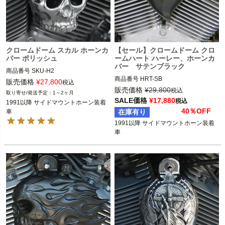
クロームドーム スカル ホーンカ
【セール】クロームドーム クロ
バー ポリッシュ
ームハート ハーレー、ホーンカ
バー サテンブラック
商品番号
SKU-H2

商品番号
HRT-SB

販売価格
¥
27,800
税込
1991以降 サイドマウントホーン装着
販売価格
¥
29,800
税込
1～2ヶ月
1991以降 サイドマウントホーン装着
車

SALE価格
¥
17,880
税込
1991以降 サイドマウントホーン装着
車

40％OFF
車
在庫有り
CHROME DOME(クローム ドーム)
1991以降 サイドマウントホーン装着
CHROME DOME(クローム ドーム)
車