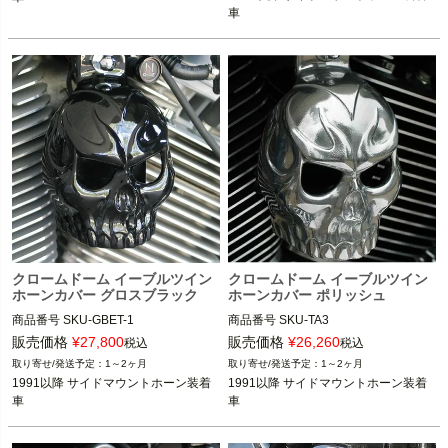
CHROME DOME(クローム ドーム)
車
CHROME DOME(クローム ドーム)
クロームドーム イーブルツイン
クロームドーム イーブルツイン
ホーンカバー グロスブラック
ホーンカバー ポリッシュ
商品番号
SKU-GBET-1

商品番号
SKU-TA3

販売価格
¥
27,800
販売価格
¥
26,260
税込
税込
1991以降 サイドマウントホーン装着
1991以降 サイドマウントホーン装着
1～2ヶ月
1～2ヶ月
車

車

1991以降 サイドマウントホーン装着
1991以降 サイドマウントホーン装着
車
車
CHROME DOME(クローム ドーム)
CHROME DOME(クローム ドーム)