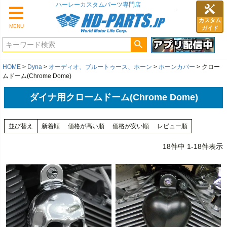
カスタム
MENU
ガイド
HOME
Dyna
オーディオ、ブルートゥース、ホーン
ホーンカバー
クロー
ムドーム(Chrome Dome)
ダイナ用クロームドーム(Chrome Dome)
並び替え
新着順
価格が高い順
価格が安い順
レビュー順
18
件中
1
-
18
件表示