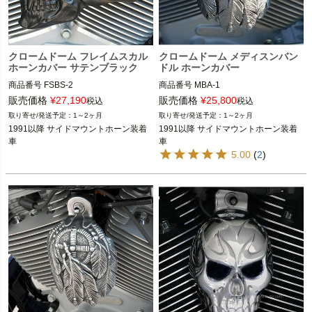
クロームドーム フレイムスカル
クロームドーム メディスンバン
ホーンカバー サテンブラック
ドル ホーンカバー
商品番号
FSBS-2

商品番号
MBA-1

販売価格
¥
27,190
販売価格
¥
25,800
税込
税込
1991以降 サイドマウントホーン装着
1991以降 サイドマウントホーン装着
1～2ヶ月
1～2ヶ月
車

車

1991以降 サイドマウントホーン装着
1991以降 サイドマウントホーン装着
車
車
CHROME DOME(クローム ドーム)
CHROME DOME(クローム ドーム)
5.00
(
2
)