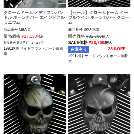
クロームドーム メディスンバン
【セール】クロームドーム イー
ドル ホーンカバー エイジドアル
ブルツイン ホーンカバー クロー
ミニウム
ム
商品番号
MBA-2

商品番号
SKU-TC3

販売価格
¥
27,190
販売価格
¥
31,700
税込
税込
1991以降 サイドマウントホーン装着
1991以降 サイドマウントホーン装着
SALE価格
¥
23,700
税込
1～2ヶ月
車

車

1991以降 サイドマウントホーン装着
25％OFF
在庫有り
車
1991以降 サイドマウントホーン装着
CHROME DOME(クローム ドーム)
CHROME DOME(クローム ドーム)
車