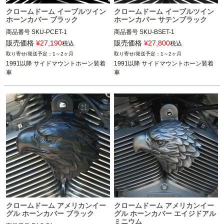
クロームドーム イーブルツイン
クロームドーム イーブルツイン
ホーンカバー ブラック
ホーンカバー サテンブラック
商品番号
SKU-PCET-1

商品番号
SKU-BSET-1

販売価格
¥
27,190
販売価格
¥
27,800
税込
税込
1991以降 サイドマウントホーン装着
1991以降 サイドマウントホーン装着
1～2ヶ月
1～2ヶ月
車

車

1991以降 サイドマウントホーン装着
1991以降 サイドマウントホーン装着
車
車
CHROME DOME(クローム ドーム)
CHROME DOME(クローム ドーム)
クロームドーム アメリカンイー
クロームドーム アメリカンイー
グル ホーンカバー ブラック
グル ホーンカバー エイジドアル
ミニウム