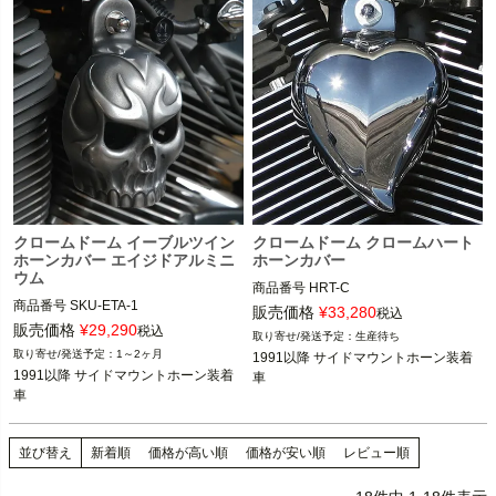
クロームドーム イーブルツイン
クロームドーム クロームハート
ホーンカバー エイジドアルミニ
ホーンカバー
ウム
商品番号
HRT-C

商品番号
SKU-ETA-1

販売価格
¥
33,280
税込
1991以降 サイドマウントホーン装着
販売価格
¥
29,290
税込
生産待ち
1991以降 サイドマウントホーン装着
車

1～2ヶ月
1991以降 サイドマウントホーン装着
車

1991以降 サイドマウントホーン装着
車
CHROME DOME(クローム ドーム)
車
CHROME DOME(クローム ドーム)
並び替え
新着順
価格が高い順
価格が安い順
レビュー順