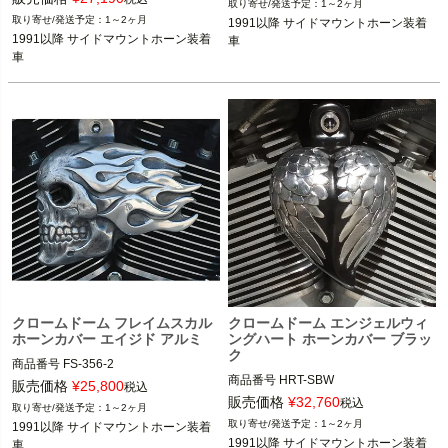
1～2ヶ月
1991以降 サイドマウントホーン装着
車

1～2ヶ月
1991以降 サイドマウントホーン装着
車

1991以降 サイドマウントホーン装着
車
CHROME DOME(クローム ドーム)
車
CHROME DOME(クローム ドーム)
クロームドーム フレイムスカル
クロームドーム エンジェルウィ
ホーンカバー エイジド アルミ
ングハート ホーンカバー ブラッ
ク
商品番号
FS-356-2

商品番号
HRT-SBW

販売価格
¥
25,800
税込
1991以降 サイドマウントホーン装着
販売価格
¥
32,760
税込
1～2ヶ月
1991以降 サイドマウントホーン装着
車

1～2ヶ月
1991以降 サイドマウントホーン装着
車

1991以降 サイドマウントホーン装着
車