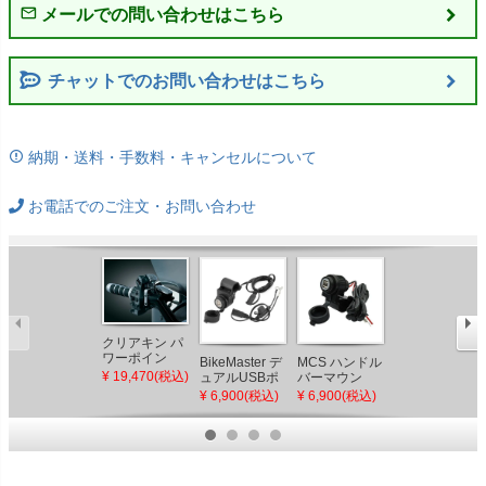
チャットでのお問い合わせはこちら
納期・送料・手数料・キャンセルについて
お電話でのご注文・お問い合わせ
クリアキン パ
ワーポイン
BikeMaster デ
MCS ハンドル
バッテリーチ
ト クラッチ/
¥ 19,470(税込)
ュアルUSBポ
バーマウン
ャージャー用
ブレーキクラ
ート・プラグ
ト・USBチャ
SAE 2ピンYハ
¥ 6,900(税込)
¥ 6,900(税込)
¥ 5,298(税込)
ンプ
チャージャー
ージャー
ーネス