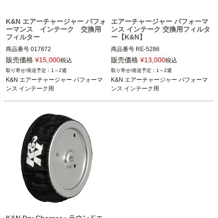
K&N エアーチャージャー パフォ
エアーチャージャー パフォーマ
ーマンス インテーク 交換用
ンス インテーク 交換用フィルタ
フィルター
ー【K&N】
商品番号
017872

商品番号
RE-5286

23/03/10旧型番：84565

9NE:027885
販売価格
¥
15,000
販売価格
¥
13,000
税込
税込
1～2週
1～2週
9NE:017872

K&N エアーチャージャー パフォーマ
K&N エアーチャージャー パフォーマ
ンス インテーク用
ンス インテーク用
K&N エアーチャージャーシリーズ エ
アクリーナー

K&N