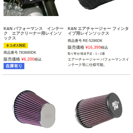
K&N パフォーマンス インテー
K&N エアチャージャー フィンタ
ク エアクリーナー用レインソ
イプ用レインソックス
ックス
商品番号
RE-5286DK

ネコポス対応
9NE：027886
販売価格
¥
16,399
税込
商品番号
783680DK

1～2週
販売価格
¥
6,200
税込
エアーチャージャー パフォーマンスイ
メーカー品番：RC-3680DK

在庫有り
9NE：017873

K&N