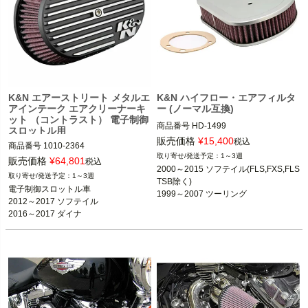
K&N エアーストリート メタルエ
K&N ハイフロー・エアフィルタ
アインテーク エアクリーナーキ
ー (ノーマル互換)
ット （コントラスト） 電子制御
商品番号
HD-1499

スロットル用
5MS：909597

販売価格
¥
15,400
税込
商品番号
1010-2364

2HD：721499

1～3週
販売価格
¥
64,801
税込
2MID：84583

2000～2015 ソフテイル(FLS,FXS,FLS
M番： RK-3952

1～3週
TSB除く)

1999～2007 ツーリング

電子制御スロットル車

1999～2007 ツーリング

電子制御スロットルの下記車種

1999～2007 ダイナ

2012～2017 ソフテイル

2012～2017 ソフテイル

2000～2015 ソフテイル

2016～2017 ダイナ

2016～2017 ダイナ

※CVO不可

2008～2016 ツーリング
2008～2016 ツーリング FLHX、FLH
T、FLTR、FLHR

K&N
K&N