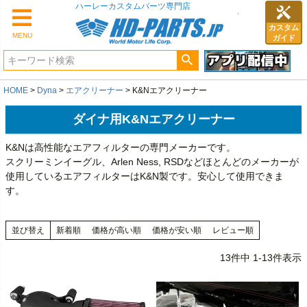
カスタム
MENU
ガイド
HOME
Dyna
エアクリーナー
K&Nエアクリーナー
ダイナ用K&Nエアクリーナー
K&Nは高性能なエアフィルターの専門メーカーです。
スクリーミンイーグル、Arlen Ness, RSDなどほとんどのメーカーが
使用しているエアフィルターはK&N製です。安心して使用できま
す。
並び替え
新着順
価格が高い順
価格が安い順
レビュー順
13
件中
1
-
13
件表示