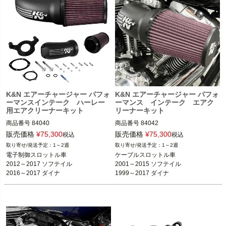
K&N エアーチャージャー パフォ
K&N エアーチャージャー パフォ
ーマンスインテーク ハーレー
ーマンス インテーク エアク
用エアクリーナーキット
リーナーキット
商品番号
84040

商品番号
84042

2MID:84040

2MID:84042

販売価格
¥
75,300
販売価格
¥
75,300
税込
税込
9NE:017859

9NE:017855

1～2週
1～2週
電子制御スロットル車

ケーブルスロットル車

電子制御スロットルの下記車種

2012～2017 ソフテイル

2001～2015 ソフテイル

2012～2017 ソフテイル

ケーブルスロットル車の下記車種

2016～2017 ダイナ

1999～2017 ダイナ

2016～2017 ダイナ

2001～2015 ソフテイル

2008～2016 ツーリング
1999～2007 ツーリング
2008～2016 ツーリング FLHX、FLH
1999～2017 ダイナ

T、FLTR、FLHR

※1996～2001 ツーリングのインジェ
K&N
クション車不可