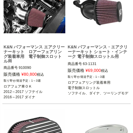
K&N
K&N パフォーマンス エアクリー
K&N パフォーマンス・エアクリ
ナーキット ロアーフェアリン
ーナーキット ショート・インテ
グ装着車用 電子制御スロット
ーク 電子制御スロットル用
ル用
商品番号
63-1131

商品番号
910090

販売価格
¥
69,000
税込
販売価格
¥
80,800
税込
1～3週
電子制御スロットル車の下記車種

電子制御スロットル車の下記車種

1～3週
ロアフェアリング装着車用

2012～2017 ソフテイル

2012～2017 ソフテイル

ロアフェア車ＯＫ

電子制御スロットル

2016～2017 ダイナ

2016～2017 ダイナ

2012～2017 ソフテイル

ソフテイル、ダイナ、ツーリングモデ
2008～2016 ツーリング FLHX、FLH
2008～2016 ツーリング

2016～2017 ダイナ

ル
T、FLTR、FLHR

2008～2016 ツーリング
K&N（ケーアンドエヌ）
K&N（ケーアンドエヌ）