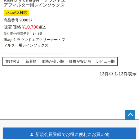
K&N Dry Charger・ラウンドエ
アフィルター用レインソックス
ネコポス対応
商品番号
909637
販売価格
¥
10,700
税込
1～3週
Stage1 ラウンドエアクリーナー・フ
ィルター用レインソックス
並び替え
新着順
価格が高い順
価格が安い順
レビュー順
13
件中
1
-
13
件表示
ペー
ジト
新規会員登録でお得に便利にお買い物
ップ