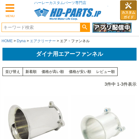
カスタム
MENU
ガイド
HOME
Dyna
エアクリーナー
エア・ファンネル
ダイナ用エアーファンネル
並び替え
新着順
価格が高い順
価格が安い順
レビュー順
3
件中
1
-
3
件表示