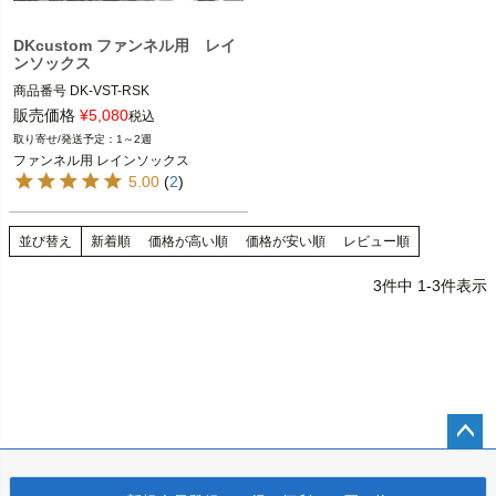
DKcustom ファンネル用 レイ
ンソックス
商品番号
DK-VST-RSK

販売価格
¥
5,080
税込
1～2週
直径3.5インチ～4インチ径のファンネ
ファンネル用 レインソックス
ル装着車

5.00
(
2
)
DK Custom（ＤＫカスタム）
並び替え
新着順
価格が高い順
価格が安い順
レビュー順
3
件中
1
-
3
件表示
ペー
ジト