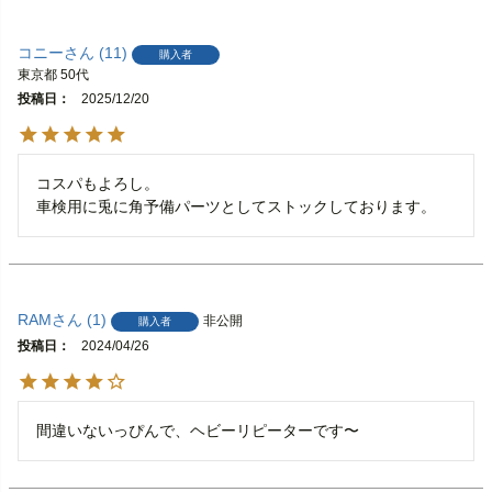
コニー
11
購入者
東京都
50代
投稿日
2025/12/20
コスパもよろし。

車検用に兎に角予備パーツとしてストックしております。
RAM
1
非公開
購入者
投稿日
2024/04/26
間違いないっぴんで、ヘビーリピーターです〜