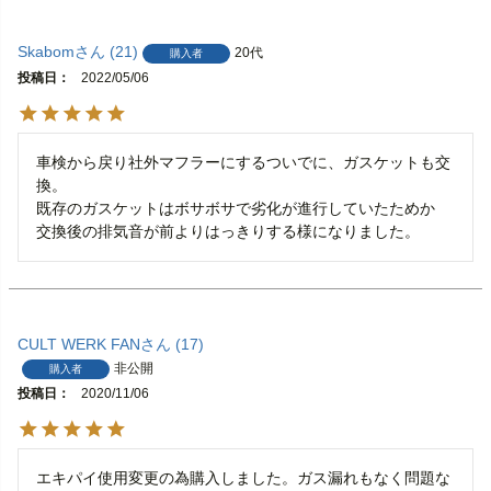
Skabom
21
20代
購入者
投稿日
2022/05/06
車検から戻り社外マフラーにするついでに、ガスケットも交
換。

既存のガスケットはボサボサで劣化が進行していたためか

交換後の排気音が前よりはっきりする様になりました。
CULT WERK FAN
17
非公開
購入者
投稿日
2020/11/06
エキパイ使用変更の為購入しました。ガス漏れもなく問題な