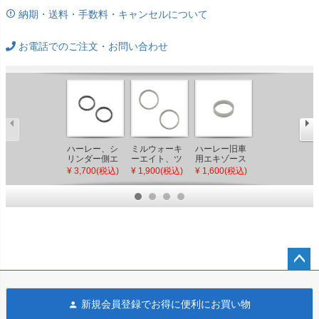
納期・送料・手数料・キャンセルについて
お電話でのご注文・お問い合わせ
ハーレー、シ
ミルウォーキ
ハーレー旧車
ハーレー シリ
リンダー側エ
ーエイト、ツ
用エキゾース
ンダーエキゾ
キゾーストパ
インカム、エ
トクロスオー
ーストパイプ
¥ 3,700(税込)
¥ 1,900(税込)
¥ 1,600(税込)
¥ 3,630(税込)
イプ用ガスケ
ボリューショ
バー
ガスケット 2
ット 2個セッ
ン テーパー エ
個セット（薄
ト（メッシュ
キゾーストガ
型タイプ）
タイプ）
スケットセッ
ト コメティッ
ク
ペー
ジト
新規会員登録でお得に便利にお買い物
ップ