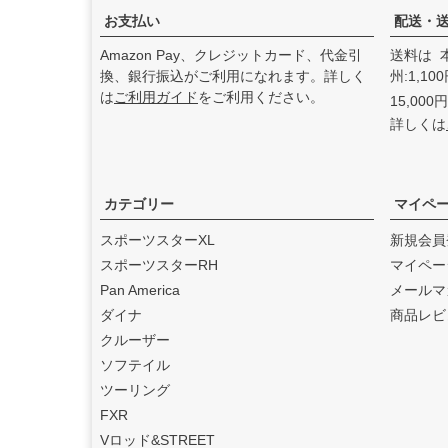
た。
お支払い
配送・
2025.3
Amazon Pay、クレジットカード、代金引
送料は 
feture ヘルメット（フュー
換、銀行振込がご利用になれます。詳しく
州:1,1
チャーヘルメット）
の取り
は
ご利用ガイド
をご利用ください。
15,00
扱いを始めました。
詳しくは
2025.1
DEAN SPEED （ディーンス
ピード）
の取り扱いを始め
ました。
カテゴリー
マイペ
2024.12
スポーツスターXL
新規会員
Blow Performance Exhaust
スポーツスターRH
マイペー
s（ブローパフォーマンスエ
Pan America
メールマ
キゾースト）
の取り扱いを
ダイナ
商品レビ
始めました。
クルーザー
2024.11
ソフテイル
By City（バイ シティ）
の日
ツーリング
本総代理店となりました。
FXR
2024.10
Vロッド&STREET
Dominator Motorcycles（ド