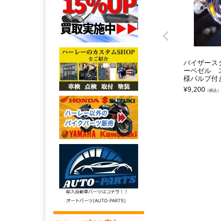
バイザース
ーベゼル 
様バルブ付
¥
9,200
（税込）