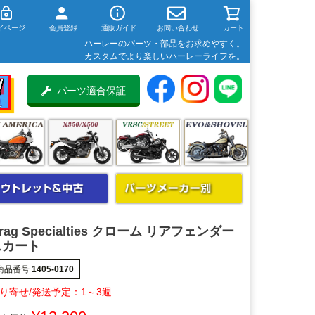
イページ
会員登録
通販ガイド
お問い合わせ
カート
ハーレーのパーツ・部品をお求めやすく。
カスタムでより楽しいハーレーライフを。
パーツ適合保証
rag Specialties クローム リアフェンダー
スカート
商品番号
1405-0170
1～3週