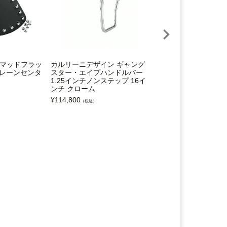
ies マッドフラッ
カルリーニデザイン ギャング
カスタムダイナミクス (
プレーンセンタ
スター・エイプハンドルバー
m Dynamics) PRO
1.25インチノンステップ 16イ
クエアバックLEDテ
ンチ クローム
ト スモーク ナンバ
ィンドウ付
¥
114,800
（税込）
¥
39,300
（税込）