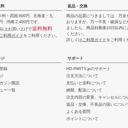
送料
返品・交換
本州・四国:800円 北海道・九
商品の品質につきましては、万全
00円 沖縄:2,400円です。
おりますが、万一不良・破損など
ましたら、商品到着後10日以内に
送料無料
0円以上お買い上げで
ください。
ご利用ガイド
をご利用ください。
詳しくは
ご利用ガイド
をご利用く
ージ
サポート
登録
HD-PARTS.jpのサポート
ジ
注文方法について
ガジン購読
支払いと送料について
ュー一覧
納期、配送について
注文内容の変更、キャンセルにつ
返品・交換、不良品の扱いについ
よくある質問
ポイントについて