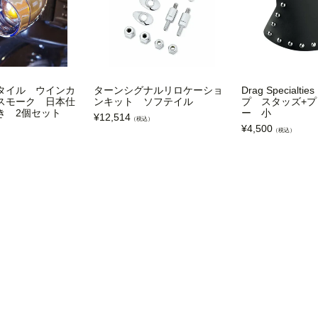
タイル ウインカ
ターンシグナルリロケーショ
Drag Specialt
スモーク 日本仕
ンキット ソフテイル
プ スタッズ+
き 2個セット
ー 小
¥
12,514
（税込）
¥
4,500
（税込）