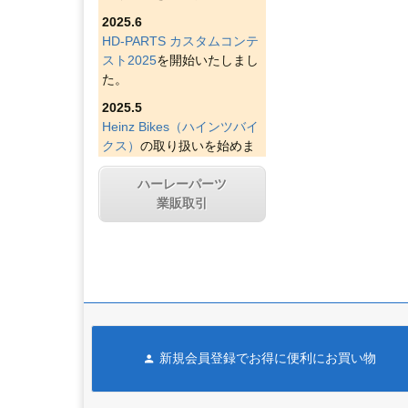
2025.6
HD-PARTS カスタムコンテ
スト2025
を開始いたしまし
た。
2025.5
Heinz Bikes（ハインツバイ
クス）
の取り扱いを始めま
した。
ハーレーパーツ
2025.4
業販取引
Figurati Designs（フィグラ
ティデザイン）
の取り扱い
を始めました。
2025.4
Indian Larry Motorcycles
の
取り扱いを始めました。
2025.4
新規会員登録でお得に便利にお買い物
D&D エキゾースト（ディー
アンドディーエキゾース
ト）
の取り扱いを始めまし