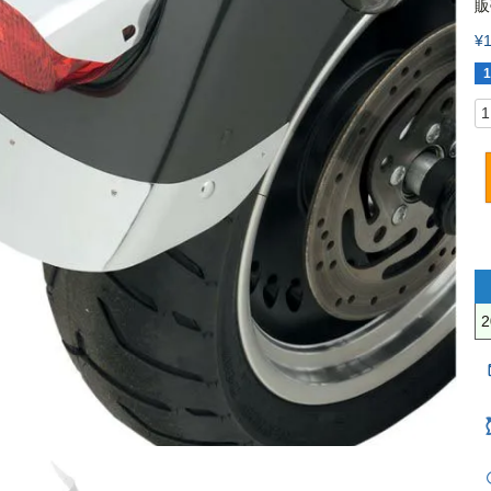
販
¥
1
2