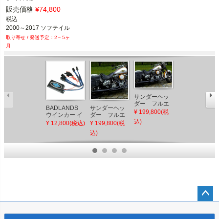
販売価格
¥
74,800
税込
2000～2017 ソフテイル
2～5ヶ
月
サンダーヘッ
サンダーヘッ
ダー フルエ
ダー マウント
BADLANDS
サンダーヘッ
キゾースト・
¥ 199,800(税
ブラケット ソ
¥ 23,800(税込)
ウインカー イ
ダー フルエ
マフラー/ブラ
フテイル用
コライザー3
込)
キゾースト・
¥ 12,800(税込)
¥ 199,800(税
ック ソフテイ
CANBUS リア
マフラー/ブラ
ル用
込)
用 2011～
ック ソフテイ
2017 FXSB、
ル用
FLS
ペー
ジト