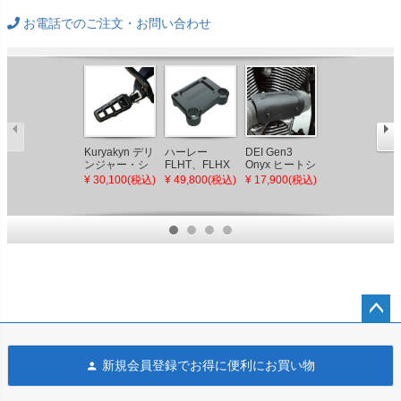
お電話でのご注文・お問い合わせ
Kuryakyn デリ
ハーレー
DEI Gen3
エンズクオイ
ンジャー・シ
FLHT、FLHX
Onyx ヒートシ
オ Rap レザー
リーズ フッ
用 Tバーアダ
ールド ブラ
サドルバッグ
¥ 30,100(税込)
¥ 49,800(税込)
¥ 17,900(税込)
¥ 109,300(税
トペグ サテ
プター ブラッ
ック 3.5x6.5
16.5L (リンク
込)
ンブラック
ク SLYFOX
ルレザー) ナイ
トスター
ペー
ジト
新規会員登録でお得に便利にお買い物
ップ
へ