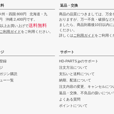
送料
返品・交換
本州・四国:800円 北海道・九
商品の品質につきましては、万全
00円 沖縄:2,400円です。
おりますが、万一不良・破損など
ましたら、商品到着後10日以内に
送料無料
0円以上お買い上げで
ください。
ご利用ガイド
をご利用ください。
詳しくは
ご利用ガイド
をご利用く
ージ
サポート
登録
HD-PARTS.jpのサポート
ジ
注文方法について
ガジン購読
支払いと送料について
ュー一覧
納期、配送について
注文内容の変更、キャンセルにつ
返品・交換、不良品の扱いについ
よくある質問
ポイントについて