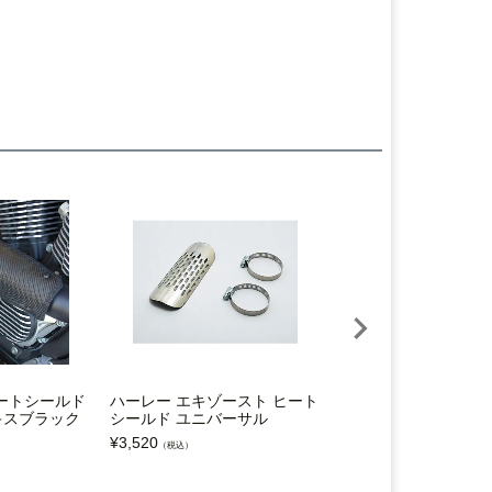
ートシールド
ハーレー エキゾースト ヒート
1995～2016 ツーリン
ニキスブラック
シールド ユニバーサル
ンチ スリップオンマフ
ブルフルーテッドチッ
¥
3,520
（税込）
ックセラミック CFR
¥
192,800
（税込）