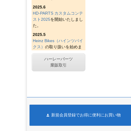
2025.6
HD-PARTS カスタムコンテ
スト2025
を開始いたしまし
た。
2025.5
Heinz Bikes（ハインツバイ
クス）
の取り扱いを始めま
した。
ハーレーパーツ
2025.4
業販取引
Figurati Designs（フィグラ
ティデザイン）
の取り扱い
を始めました。
2025.4
Indian Larry Motorcycles
の
取り扱いを始めました。
2025.4
新規会員登録でお得に便利にお買い物
D&D エキゾースト（ディー
アンドディーエキゾース
ト）
の取り扱いを始めまし