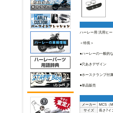
ハーレー用 汎用ヒー
＜特長＞

●ハーレーの一般的な
●穴あきデザイン

●ホースクランプ付属
●単品販売
メーカー
MCS（Mot
サイズ
長さ7イン