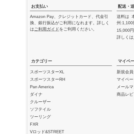
た。
お支払い
配送・
2025.3
Amazon Pay、クレジットカード、代金引
送料は 
feture ヘルメット（フュー
換、銀行振込がご利用になれます。詳しく
州:1,1
チャーヘルメット）
の取り
は
ご利用ガイド
をご利用ください。
15,00
扱いを始めました。
詳しくは
2025.1
DEAN SPEED （ディーンス
ピード）
の取り扱いを始め
ました。
カテゴリー
マイペ
2024.12
スポーツスターXL
新規会員
Blow Performance Exhaust
スポーツスターRH
マイペー
s（ブローパフォーマンスエ
Pan America
メールマ
キゾースト）
の取り扱いを
ダイナ
商品レビ
始めました。
クルーザー
2024.11
ソフテイル
By City（バイ シティ）
の日
ツーリング
本総代理店となりました。
FXR
2024.10
Vロッド&STREET
Dominator Motorcycles（ド