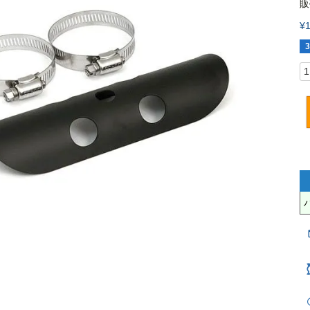
販
¥
3