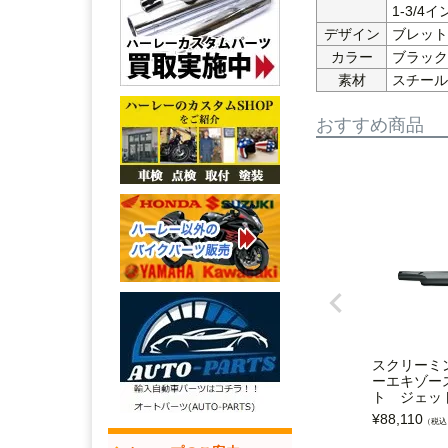
1-3/4
デザイン
ブレット
カラー
ブラック
素材
スチール
おすすめ商品
スクリーミ
ーエキゾー
ト ジェッ
¥
88,110
（税込