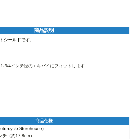
商品説明
トシールドです。

1-3/4インチ径のエキパイにフィットします



orcycle Storehouse）
チ（約17.8cm）
