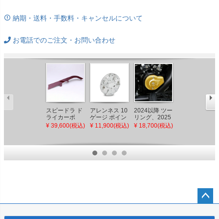
納期・送料・手数料・キャンセルについて
お電話でのご注文・お問い合わせ
スピードラ ド
アレンネス 10
2024以降 ツー
オリジナルガ
ライカーボ
ゲージ ポイン
リング、2025
レージモト ラ
ン・ベルトガ
トカバー クロ
以降 ソフテイ
ウンド・エア
¥ 39,600(税込)
¥ 11,900(税込)
¥ 18,700(税込)
¥ 29,700(税込)
ード (レッド/
ーム
ル タイマーカ
クリーナーカ
艶有り) M8ソ
バー (ゴール
バー ハニカム
フテイル
ド) スピードラ
(クローム)
ペー