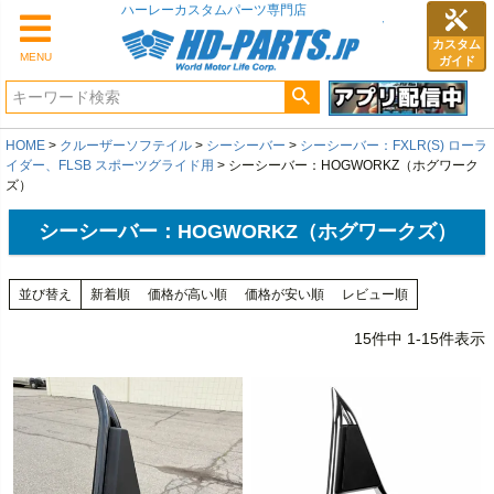
ハーレーカスタムパーツ専門店
カスタム
MENU
ガイド
HOME
クルーザーソフテイル
シーシーバー
シーシーバー：FXLR(S) ローラ
イダー、FLSB スポーツグライド用
シーシーバー：HOGWORKZ（ホグワーク
ズ）
シーシーバー：HOGWORKZ（ホグワークズ）
並び替え
新着順
価格が高い順
価格が安い順
レビュー順
15
件中
1
-
15
件表示