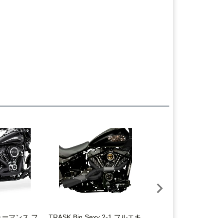
ーマンス フ
TRASK Big Sexy 2-1 フルエキ
TRASK アサルト 2-