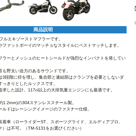
商品説明
-1フルエキゾーストマフラーです。

やファットボーイのマッチョなスタイルにベストマッチします。

フラーとメッシュのヒートシールドが強烈なインパクトを発してい
音も野太い迫力のあるサウンドです。

は3段階に径を増し、集合部と連結部はクランプを必要としないダ
すっきりとしたルックスです。

求した設計。117ci以上の大排気量エンジンにも最適です。

1.2mm)の304ステンレススチール製。

ールドはレーシングイメージのファスナー仕様。

装着車（ローライダーST、スポーツグライド、エルディアブロ、
）は不可。（TM-5131をお選びください）
