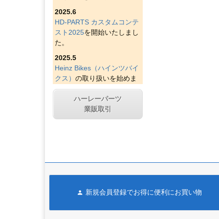
2025.6
HD-PARTS カスタムコンテ
スト2025
を開始いたしまし
た。
2025.5
Heinz Bikes（ハインツバイ
クス）
の取り扱いを始めま
した。
ハーレーパーツ
2025.4
業販取引
Figurati Designs（フィグラ
ティデザイン）
の取り扱い
を始めました。
2025.4
Indian Larry Motorcycles
の
取り扱いを始めました。
2025.4
新規会員登録でお得に便利にお買い物
D&D エキゾースト（ディー
アンドディーエキゾース
ト）
の取り扱いを始めまし