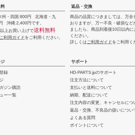
送料
返品・交換
本州・四国:800円 北海道・九
商品の品質につきましては、万全
00円 沖縄:2,400円です。
おりますが、万一不良・破損など
ましたら、商品到着後10日以内に
送料無料
0円以上お買い上げで
ください。
ご利用ガイド
をご利用ください。
詳しくは
ご利用ガイド
をご利用く
ージ
サポート
登録
HD-PARTS.jpのサポート
ジ
注文方法について
ガジン購読
支払いと送料について
ュー一覧
納期、配送について
注文内容の変更、キャンセルにつ
返品・交換、不良品の扱いについ
よくある質問
ポイントについて