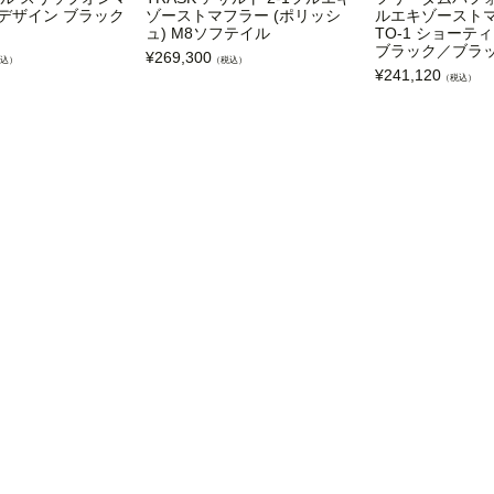
ioデザイン ブラック
ゾーストマフラー (ポリッシ
ルエキゾーストマフ
ュ) M8ソフテイル
TO-1 ショーティ
ブラック／ブラ
¥
269,300
込）
（税込）
¥
241,120
（税込）