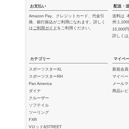
た。
お支払い
配送・
2025.3
Amazon Pay、クレジットカード、代金引
送料は 
feture ヘルメット（フュー
換、銀行振込がご利用になれます。詳しく
州:1,1
チャーヘルメット）
の取り
は
ご利用ガイド
をご利用ください。
15,00
扱いを始めました。
詳しくは
2025.1
DEAN SPEED （ディーンス
ピード）
の取り扱いを始め
ました。
カテゴリー
マイペ
2024.12
スポーツスターXL
新規会員
Blow Performance Exhaust
スポーツスターRH
マイペー
s（ブローパフォーマンスエ
Pan America
メールマ
キゾースト）
の取り扱いを
ダイナ
商品レビ
始めました。
クルーザー
2024.11
ソフテイル
By City（バイ シティ）
の日
ツーリング
本総代理店となりました。
FXR
2024.10
Vロッド&STREET
Dominator Motorcycles（ド