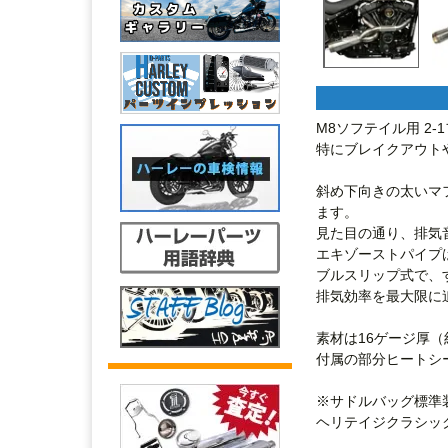
M8ソフテイル用 2
特にブレイクアウト
斜め下向きの太いマ
ます。

見た目の通り、排気
エキゾーストパイプ
ブルスリップ式で、
排気効率を最大限に追
素材は16ゲージ厚（約
付属の部分ヒートシ
※サドルバッグ標準
ヘリテイジクラシック