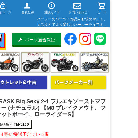
イページ
会員登録
通販ガイド
お問い合わせ
カート
ハーレーのパーツ・部品をお求めやすく。
カスタムでより楽しいハーレーライフを。
パーツ適合保証
RASK Big Sexy 2-1 フルエキゾーストマフ
ー (ナチュラル) 【M8 ブレイクアウト、フ
ァットボーイ、ローライダーS】
商品番号
TM-5130
1～3週