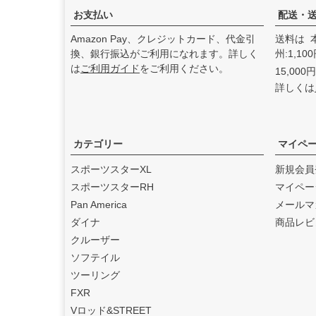
た。
お支払い
配送・
2025.3
Amazon Pay、クレジットカード、代金引
送料は 
feture ヘルメット（フュー
換、銀行振込がご利用になれます。詳しく
州:1,1
チャーヘルメット）
の取り
は
ご利用ガイド
をご利用ください。
15,00
扱いを始めました。
詳しくは
2025.1
DEAN SPEED （ディーンス
ピード）
の取り扱いを始め
ました。
カテゴリー
マイペ
2024.12
スポーツスターXL
新規会員
Blow Performance Exhaust
スポーツスターRH
マイペー
s（ブローパフォーマンスエ
Pan America
メールマ
キゾースト）
の取り扱いを
ダイナ
商品レビ
始めました。
クルーザー
2024.11
ソフテイル
By City（バイ シティ）
の日
ツーリング
本総代理店となりました。
FXR
2024.10
Vロッド&STREET
Dominator Motorcycles（ド