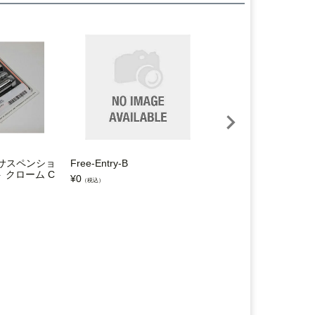
 サスペンショ
Free-Entry-B
CIRO ギアポジショ
 クローム C
ーカバー (クローム)
¥
0
（税込）
¥
8,600
（税込）