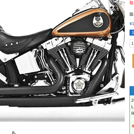
販
¥
1
R