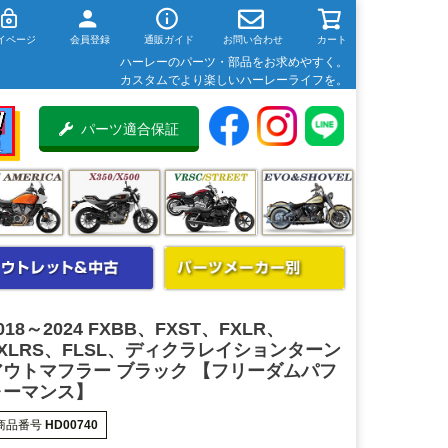
イページ
会員登録
通販ガイド
お問い合わせ
カート
ハーレーのパーツ・部品をお求めやすく。
カスタムでより楽しいハーレーライフを。
パーツ適合保証
018～2024 FXBB、FXST、FXLR、
FXLRS、FLSL、ディクラレイションターン
アウトマフラー ブラック 【フリーダムパフ
ォーマンス】
商品番号
HD00740