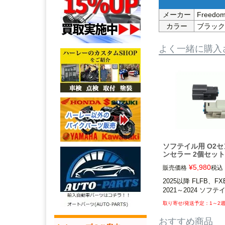
メーカー
Freed
カラー
ブラック
よく一緒に購入
ソフテイル用 O2
ンセラー 2個セット
¥
5,980
販売価格
税込
2025以降 FLFB、FXB
2021～2024 ソフテ
1～2
おすすめ商品