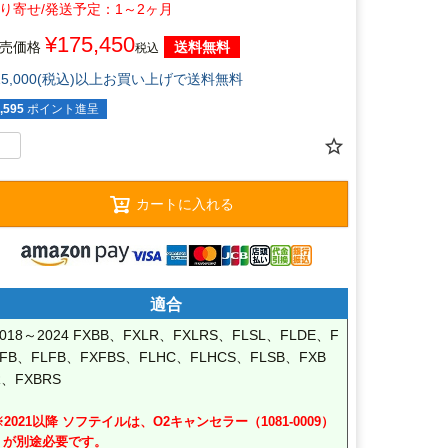
1～2ヶ月
¥
175,450
売価格
送料無料
税込
15,000(税込)以上お買い上げで送料無料
,595
ポイント進呈
カートに入れる
適合
2018～2024 FXBB、FXLR、FXLRS、FLSL、FLDE、F
LFB、FLFB、FXFBS、FLHC、FLHCS、FLSB、FXB
、FXBRS 	

※2021以降 ソフテイルは、O2キャンセラー（1081-0009）
が別途必要です。