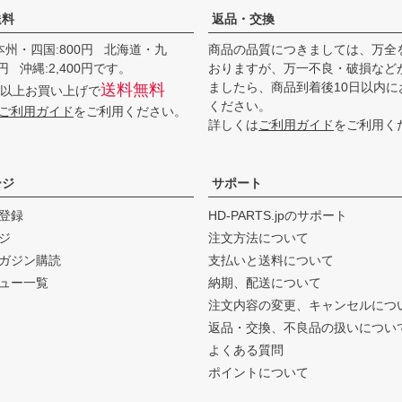
送料
返品・交換
本州・四国:800円 北海道・九
商品の品質につきましては、万全
00円 沖縄:2,400円です。
おりますが、万一不良・破損など
ましたら、商品到着後10日以内に
送料無料
0円以上お買い上げで
ください。
ご利用ガイド
をご利用ください。
詳しくは
ご利用ガイド
をご利用く
ージ
サポート
登録
HD-PARTS.jpのサポート
ジ
注文方法について
ガジン購読
支払いと送料について
ュー一覧
納期、配送について
注文内容の変更、キャンセルにつ
返品・交換、不良品の扱いについ
よくある質問
ポイントについて