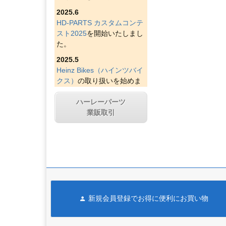
2025.6
HD-PARTS カスタムコンテ
スト2025
を開始いたしまし
た。
2025.5
Heinz Bikes（ハインツバイ
クス）
の取り扱いを始めま
した。
ハーレーパーツ
2025.4
業販取引
Figurati Designs（フィグラ
ティデザイン）
の取り扱い
を始めました。
2025.4
Indian Larry Motorcycles
の
取り扱いを始めました。
2025.4
新規会員登録でお得に便利にお買い物
D&D エキゾースト（ディー
アンドディーエキゾース
ト）
の取り扱いを始めまし