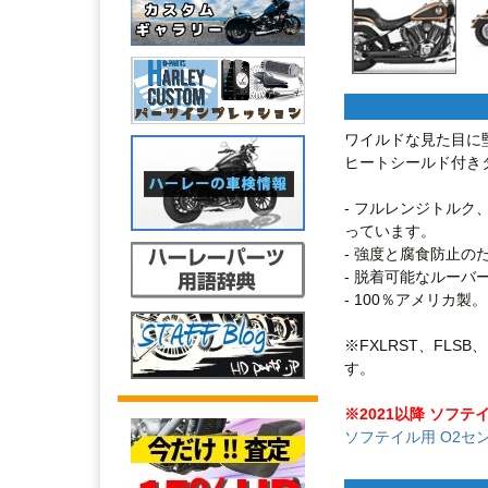
ワイルドな見た目に
ヒートシールド付き
- フルレンジトル
っています。

- 強度と腐食防止の
- 脱着可能なルーバ
- 100％アメリカ製。

※FXLRST、FLS
す。

※2021以降 ソフテ
ソフテイル用 O2セ