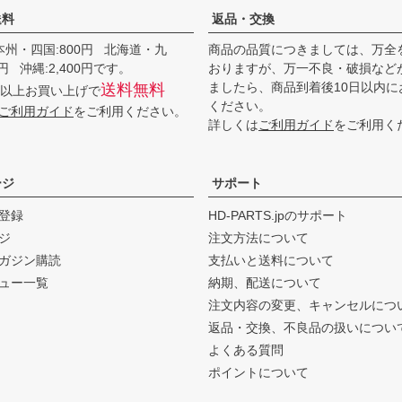
送料
返品・交換
本州・四国:800円 北海道・九
商品の品質につきましては、万全
00円 沖縄:2,400円です。
おりますが、万一不良・破損など
ましたら、商品到着後10日以内に
送料無料
0円以上お買い上げで
ください。
ご利用ガイド
をご利用ください。
詳しくは
ご利用ガイド
をご利用く
ージ
サポート
登録
HD-PARTS.jpのサポート
ジ
注文方法について
ガジン購読
支払いと送料について
ュー一覧
納期、配送について
注文内容の変更、キャンセルにつ
返品・交換、不良品の扱いについ
よくある質問
ポイントについて