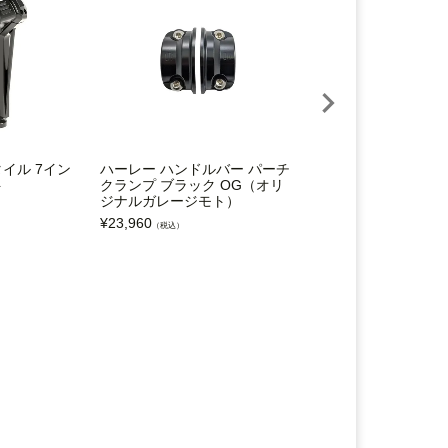
スタイル 7イン
ハーレー ハンドルバー パーチ
ハーレー M8 ローラ
ト
クランプ ブラック OG（オリ
ファットボブ 15～1
ジナルガレージモト）
イプハンドル用ケーブ
ト(ブラックパール) Ma
¥
23,960
（税込）
¥
72,200
（税込）