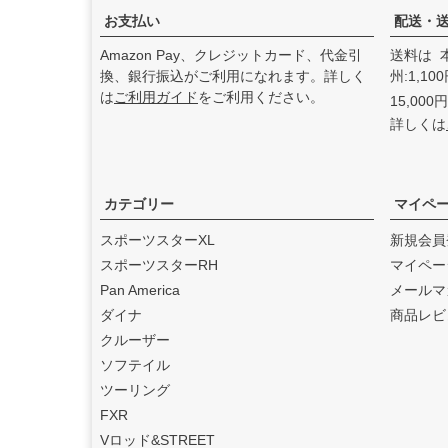
た。
お支払い
配送・
2025.3
Amazon Pay、クレジットカード、代金引
送料は 
feture ヘルメット（フュー
換、銀行振込がご利用になれます。詳しく
州:1,1
チャーヘルメット）
の取り
は
ご利用ガイド
をご利用ください。
15,00
扱いを始めました。
詳しくは
2025.1
DEAN SPEED （ディーンス
ピード）
の取り扱いを始め
ました。
カテゴリー
マイペ
2024.12
スポーツスターXL
新規会員
Blow Performance Exhaust
スポーツスターRH
マイペー
s（ブローパフォーマンスエ
Pan America
メールマ
キゾースト）
の取り扱いを
ダイナ
商品レビ
始めました。
クルーザー
2024.11
ソフテイル
By City（バイ シティ）
の日
ツーリング
本総代理店となりました。
FXR
2024.10
Vロッド&STREET
Dominator Motorcycles（ド