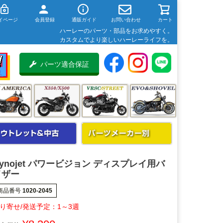
イページ
会員登録
通販ガイド
お問い合わせ
カート
ハーレーのパーツ・部品をお求めやすく。
カスタムでより楽しいハーレーライフを。
パーツ適合保証
ynojet パワービジョン ディスプレイ用バ
イザー
商品番号
1020-2045
1～3週