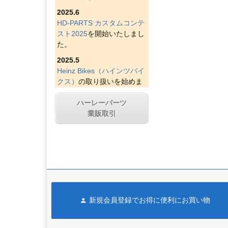
2025.6
HD-PARTS カスタムコンテ
スト2025
を開始いたしまし
た。
2025.5
Heinz Bikes（ハインツバイ
クス）
の取り扱いを始めま
した。
ハーレーパーツ
2025.4
業販取引
Figurati Designs（フィグラ
ティデザイン）
の取り扱い
を始めました。
2025.4
Indian Larry Motorcycles
の
取り扱いを始めました。
2025.4
新規会員登録でお得に便利にお買い物
D&D エキゾースト（ディー
アンドディーエキゾース
ト）
の取り扱いを始めまし