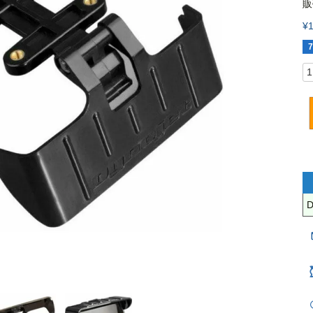
販
¥
7