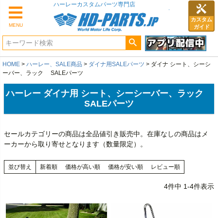
カスタム
MENU
ガイド
HOME
ハーレー、SALE商品
ダイナ用SALEパーツ
ダイナ シート、シーシ
ーバー、ラック SALEパーツ
ハーレー ダイナ用 シート、シーシーバー、ラック
SALEパーツ
セールカテゴリーの商品は全品値引き販売中。在庫なしの商品はメ
ーカーから取り寄せとなります（数量限定）。
並び替え
新着順
価格が高い順
価格が安い順
レビュー順
4
件中
1
-
4
件表示