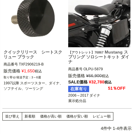
クイックリリース シートスク
Mustang ス
【アウトレット】76867
リュー ブラック
プリング ソロシートキット ダイ
ナ
商品番号
TXF2906219-B

商品番号
OLPU-5879

販売価格
¥
1,650
税込
76867

1997以降 スポーツスター、ダイナ、
販売価格
¥
66,900
税込
3～6週
2006～2017 ダイナ

ソフテイル、ツーリング
SALE価格
¥
32,780
税込
1997以降 スポーツスター、ダイナ、
Mustang（マスタング）
51％OFF
ソフテイル、ツーリング
在庫有り
2006～2017 ダイナ

展示処分品
並び替え
新着順
価格が高い順
価格が安い順
レビュー順
4
件中
1
-
4
件表示