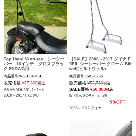
Top Hand Ventures シーシー
【SALE】2006～2017 ダイナ E
バー 16インチ グロスブラッ
XFIL シーシーバー クローム Bilt
ク FXDWG用
well(ビルトウェル)
商品番号
WG-16-PMGB

商品番号
1501-0736

メーカー型番：5003-501

販売価格
¥
67,800
販売価格
¥
52,730
税込
税込
2010～2017 FXDWG

SALE価格
¥
50,000
税込
1～2ヶ月
2006～2017 ダイナ

2010～2017 FXDWG
1～3週
Top Hand Ventures （トップ ハンド 
5％OFF
ベンチャーズ）
Biltwell（ビルトウェル）
2006～2017 ダイナ