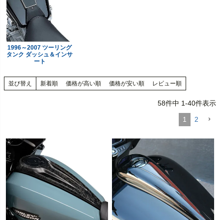
1996～2007 ツーリング
タンク ダッシュ＆インサ
ート
並び替え
新着順
価格が高い順
価格が安い順
レビュー順
58
件中
1
-
40
件表示
1
2