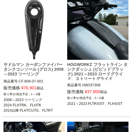
サドルマン カーボンファイバー
HOGWORKZ フラットライン タ
タンクコンソール (グロス) 2008
ンクダッシュ (ビビッドブラッ
～2023 ツーリング
ク) 2021～2023 ロードグライ
ド、ストリートグライド
商品番号
CF-808-07-001

商品番号
HW197308
3OT：2201-0304
販売価格
¥
76,901
税込
販売価格
¥
37,800
税込
1～3週
3～6週
2008～2023 ツーリング

2024 FLHTRK、FLHTK

2014以降 FLHTCUTG、FLTRT