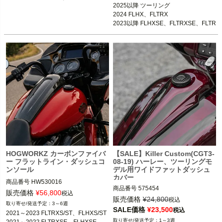
2024 FLHX、FLTRX

2025以降 ツーリング

2023以降 FLHXSE、FLTRXSE、FLTR
2024 FLHX、FLTRX

XSTSE

2023以降 FLHXSE、FLTRXSE、FLTR
XSTSE
Arlen Ness（アレンネス）
HOGWORKZ カーボンファイバ
【SALE】Killer Custom(CGT3-
ー フラットライン・ダッシュコ
08-19) ハーレー、ツーリングモ
ンソール
デル用ワイドファットダッシュ
カバー
商品番号
HW530016
商品番号
575454

販売価格
¥
56,800
税込
M型番：CGT3-08-19

販売価格
¥
24,800
税込
3～6週
SALE価格
¥
23,500
税込
2021～2023 FLTRXS/ST、FLHXS/ST

2008～2020 FLHX、FLHXS、FLTR
1～3週