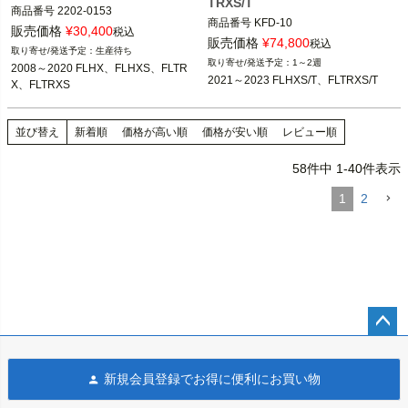
TRXS/T
商品番号
2202-0153

商品番号
KFD-10

販売価格
¥
30,400
税込
販売価格
¥
74,800
2008～2020 FLHX、FLHXS、FLTR
税込
生産待ち
2021～2023 FLHXS、FLHXST、FLT
X、FLTRXS

1～2週
2008～2020 FLHX、FLHXS、FLTR
RXS、FLTRXST

2021～2023 FLHXS/T、FLTRXS/T
X、FLTRXS
Covingtons（コビントン）
HogWorkz(ホグワークズ)
並び替え
新着順
価格が高い順
価格が安い順
レビュー順
58
件中
1
-
40
件表示
1
2
ペー
ジト
新規会員登録でお得に便利にお買い物
ップ
へ