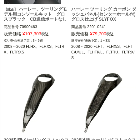
ハーレー、ツーリングモ
ハーレー ツーリング カーボン ダ
【純正】
デル用コンソールキット グロ
ッシュパネル(センターホール付)
スブラック CB通信ポートなし
グロス仕上げ SLYFOX
商品番号
70900463

商品番号
2201-0241

M型番：SLY-009
販売価格
¥
107,303
販売価格
¥
79,700
税込
税込
2008～2020 FLHX、FLHXS、FLTR
3～9週
1～3週
X、FLTRXS

2008～2020 FLHX、FLHXS、FLTR
2008～2020 FLHT、FLHX/S、FLHT
X、FLTRXS
C/U/UL、FLHTK/L、FLTRU、FLTRX/
Harley Davidson（ハーレー ダビッド
S

ソン）
2021～2024 FLH、FLHTK、FLTRK
2025以降 ツーリング ストックス
2025以降 ツーリング ストックス