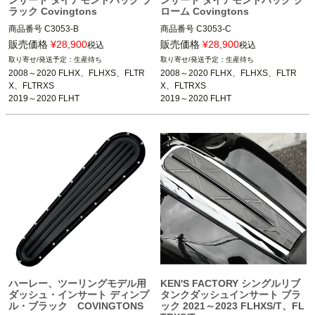
ンサート ダイアモンドバック ブ
ンサート ダイアモンドバック ク
ラック Covingtons
ローム Covingtons
商品番号
C3053-B

商品番号
C3053-C

3OT：2202-0301
3OT：2202-0302
販売価格
¥
28,900
販売価格
¥
28,900
税込
税込
生産待ち
生産待ち
2008～2020 FLHX、FLHXS、FLTR
2008～2020 FLHX、FLHXS、FLTR
X、FLTRXS

X、FLTRXS

2019～2020 FLHT
2019～2020 FLHT
ハーレー、ツーリングモデル用
KEN'S FACTORY シングルリブ
ダッシュ・インサート ディンプ
タンクダッシュインサート ブラ
ル・ブラック COVINGTONS
ック 2021～2023 FLHXS/T、FL