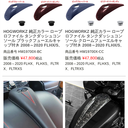
HOGWORKZ 純正カラー ロープ
HOGWORKZ 純正カラー ロープ
ロファイル タンクダッシュコン
ロファイル タンクダッシュコン
ソール ブラックフューエルキャ
ソール クロームフューエルキャ
ップ付き 2008～2020 FLHX/S、
ップ付き 2008～2020 FLHX/S、
FLTRX/S
FLTRX/S
商品番号
HW19700X-BC

商品番号
HW19700X-CC

販売価格
¥
47,800
販売価格
¥
47,800
税込
税込
2008～2020 FLHX、FLHXS、FLTR
2008～2020 FLHX、FLHXS、FLTR
2008～2020 FLHX、FLHXS、FLTR
2008～2020 FLHX、FLHXS、FLTR
X、FLTRXS

X、FLTRXS

X、FLTRXS
X、FLTRXS
HogWorkz(ホグワークズ)
HogWorkz(ホグワークズ)