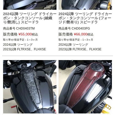
2024以降 ツーリング ドライカー
2024以降 ツーリング ドライカー
ボン・タンクコンソール (綾織
ボン・タンクコンソール (フォー
り/艶消し) スピードラ
ジド/艶有り) スピードラ
商品番号
CHD0403TM
商品番号
CHD0403FG
販売価格
¥
55,000
販売価格
¥
66,000
税込
税込
1～3ヶ月
1～3ヶ月
2024以降 ツーリング

2024以降 ツーリング

2023以降 FLTRXSE、FLHXSE
2023以降 FLTRXSE、FLHXSE