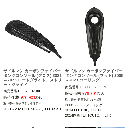
サドルマン カーボンファイバー
サドルマン カーボンファイバー
タンクコンソール (グロス) 2021
タンクコンソール (マット) 2008
～2023 ロードグライド、ストリ
～2023 ツーリング
ートグライド
商品番号
CF-808-07-001M

商品番号
CF-821-07-001

3OT：2201-0305
販売価格
¥
76,901
税込
3OT：2201-0306
販売価格
¥
76,901
税込
1～3週
生産待ち
2008～2023 ツーリング

2021～2023 FLTRXS/ST、FLHXS/ST
2024 FLHTRK、FLHTK

2014以降 FLHTCUTG、FLTRT