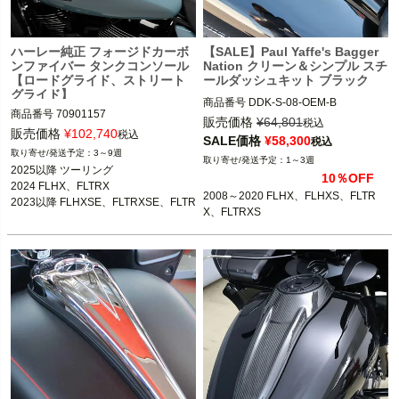
ハーレー純正 フォージドカーボ
【SALE】Paul Yaffe's Bagger
ンファイバー タンクコンソール
Nation クリーン＆シンプル スチ
【ロードグライド、ストリート
ールダッシュキット ブラック
グライド】
商品番号
DDK-S-08-OEM-B

商品番号
70901157
販売価格
¥
64,801
税込
販売価格
¥
102,740
2008～2020 FLHX、FLHXS、FLTR
税込
SALE価格
¥
58,300
税込
X、FLTRXS
3～9週
1～3週
2025以降 ツーリング

10％OFF
2024 FLHX、FLTRX

2008～2020 FLHX、FLHXS、FLTR
2023以降 FLHXSE、FLTRXSE、FLTR
X、FLTRXS
XSTSE