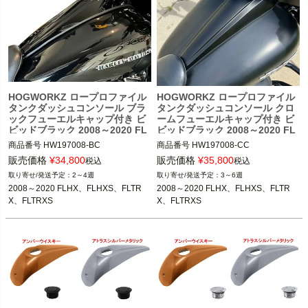
HOGWORKZ ロープロファイル
HOGWORKZ ロープロファイル
タンクダッシュコンソール ブラ
タンクダッシュコンソール クロ
ックフューエルキャップ付き ビ
ームフューエルキャップ付き ビ
ビッドブラック 2008～2020 FL
ビッドブラック 2008～2020 FL
HX/S、FLTRX/S
HX/S、FLTRX/S
商品番号
HW197008-BC

商品番号
HW197008-CC

販売価格
¥
34,800
販売価格
¥
35,800
税込
税込
2008～2020 FLHX、FLHXS、FLTR
2008～2020 FLHX、FLHXS、FLTR
2～4週
3～6週
X、FLTRXS

X、FLTRXS

2008～2020 FLHX、FLHXS、FLTR
2008～2020 FLHX、FLHXS、FLTR
X、FLTRXS
X、FLTRXS
HogWorkz(ホグワークズ)
HogWorkz(ホグワークズ)