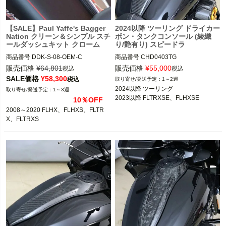
【SALE】Paul Yaffe's Bagger
2024以降 ツーリング ドライカー
Nation クリーン＆シンプル スチ
ボン・タンクコンソール (綾織
ールダッシュキット クローム
り/艶有り) スピードラ
商品番号
DDK-S-08-OEM-C
商品番号
CHD0403TG
販売価格
¥
64,801
販売価格
¥
55,000
税込
税込
SALE価格
¥
58,300
税込
1～2週
2024以降 ツーリング

1～3週
2023以降 FLTRXSE、FLHXSE
10％OFF
2008～2020 FLHX、FLHXS、FLTR
X、FLTRXS