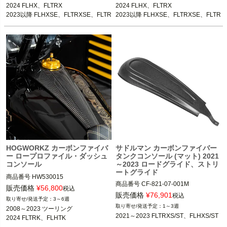
2024 FLHX、FLTRX

2024 FLHX、FLTRX

2023以降 FLHXSE、FLTRXSE、FLTR
2023以降 FLHXSE、FLTRXSE、FLTR
XSTSE
XSTSE
HOGWORKZ カーボンファイバ
サドルマン カーボンファイバー
ー ロープロファイル・ダッシュ
タンクコンソール (マット) 2021
コンソール
～2023 ロードグライド、ストリ
ートグライド
商品番号
HW530015
商品番号
CF-821-07-001M

販売価格
¥
56,800
税込
3OT：2201-0307
販売価格
¥
76,901
税込
3～6週
1～3週
2008～2023 ツーリング

2021～2023 FLTRXS/ST、FLHXS/ST
2024 FLTRK、FLHTK