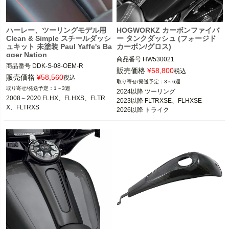
ハーレー、ツーリングモデル用
HOGWORKZ カーボンファイバ
Clean & Simple スチールダッシ
ー タンクダッシュ (フォージド
ュキット 未塗装 Paul Yaffe's Ba
カーボン/グロス)
gger Nation
商品番号
HW530021
商品番号
DDK-S-08-OEM-R
販売価格
¥
58,800
税込
販売価格
¥
58,560
税込
3～6週
1～3週
2024以降 ツーリング

2008～2020 FLHX、FLHXS、FLTR
2023以降 FLTRXSE、FLHXSE

X、FLTRXS
2026以降 トライク