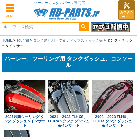
カスタム
MENU
ガイド
HOME
Touring
タンク廻りパーツ＆ディップスティック等
タンク・ダッシ
ュ＆インサート
ハーレー、ツーリング用 タンクダッシュ、コンソー
ル
2025以降ツーリング タ
2021～2023 FLHXS、
2008～2023 FLHX、
ンク ダッシュ＆インサー
FLTRXS タンク ダッシュ
FLTRX タンク ダッシュ
ト
＆インサート
＆インサート