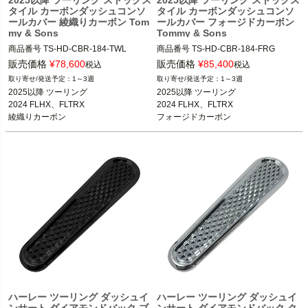
タイル カーボンダッシュコンソ
タイル カーボンダッシュコンソ
ールカバー 綾織りカーボン Tom
ールカバー フォージドカーボン
my & Sons
Tommy & Sons
商品番号
TS-HD-CBR-184-TWL

商品番号
TS-HD-CBR-184-FRG

5MS：709917

5MS：709918

販売価格
¥
78,600
販売価格
¥
85,400
税込
税込
1～3週
1～3週
2025以降 ツーリング

2025以降 ツーリング

2025以降 ツーリング

2025以降 ツーリング

2024 FLHX、FLTRX

2024 FLHX、FLTRX

2024 FLHX、FLTRX

2024 FLHX、FLTRX

2023以降 FLHXSE、FLTRXSE、FLTR
2023以降 FLHXSE、FLTRXSE、FLTR
綾織りカーボン
フォージドカーボン
XSTSE

XSTSE

Tommy & Sons（トミー＆サンズ）
Tommy & Sons（トミー＆サンズ）
ハーレー ツーリング ダッシュイ
ハーレー ツーリング ダッシュイ