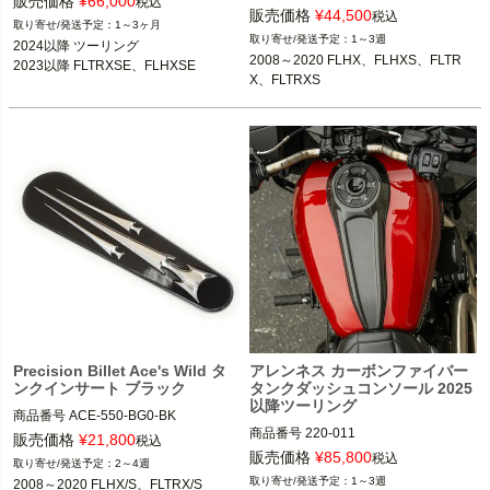
販売価格
¥
66,000
税込
販売価格
¥
44,500
税込
1～3ヶ月
2008～2020 FLHX、FLHXS、FLTR
1～3週
2024以降 ツーリング

X、FLTRXS

2008～2020 FLHX、FLHXS、FLTR
2023以降 FLTRXSE、FLHXSE
X、FLTRXS
kuryakyn（クリアキン）
Precision Billet Ace's Wild タ
アレンネス カーボンファイバー
ンクインサート ブラック
タンクダッシュコンソール 2025
以降ツーリング
商品番号
ACE-550-BG0-BK

商品番号
220-011

HD：810-0554

販売価格
¥
21,800
税込
Precision Billet（プレシジョン ビレッ
販売価格
¥
85,800
税込
2～4週
2025以降 ツーリング

ト）
1～3週
2008～2020 FLHX/S、FLTRX/S