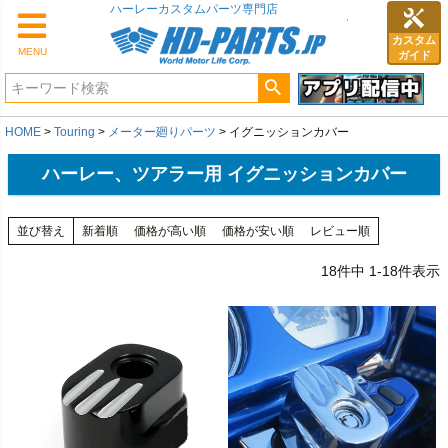
カスタム
MENU
ガイド
HOME
Touring
メーター廻りパーツ
イグニッションカバー
ハーレー、ツアラー用 イグニッションカバー
並び替え
新着順
価格が高い順
価格が安い順
レビュー順
18
件中
1
-
18
件表示