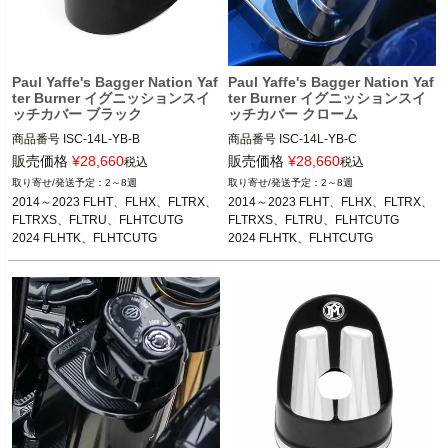
Paul Yaffe's Bagger Nation Yaf
Paul Yaffe's Bagger Nation Yaf
ter Burner イグニッションスイ
ter Burner イグニッションスイ
ッチカバー ブラック
ッチカバー クローム
商品番号
ISC-14L-YB-B

商品番号
ISC-14L-YB-C

販売価格
¥
28,660
販売価格
¥
28,660
税込
税込
2014～2023 FLHX、FLHXS、FLHTC
2014～2023 FLHX、FLHXS、FLHTC
2～8週
2～8週
U、FLHTCUL、FLHTK、FLHTKL、F
U、FLHTCUL、FLHTK、FLHTKL、F
2014～2023 FLHT、FLHX、FLTRX、
2014～2023 FLHT、FLHX、FLTRX、
LTRX、FLTRXS、FLTRU、FLHTCUT
LTRX、FLTRXS、FLTRU、FLHTCUT
FLTRXS、FLTRU、FLHTCUTG

FLTRXS、FLTRU、FLHTCUTG

G

G

2024 FLHTK、FLHTCUTG
2024 FLHTK、FLHTCUTG
2024 FLHTK、FLHTCUTG

2024 FLHTK、FLHTCUTG

Paul Yaffe's Bagger Nation

Paul Yaffe's Bagger Nation

(ポールヤフィー)
(ポールヤフィー)