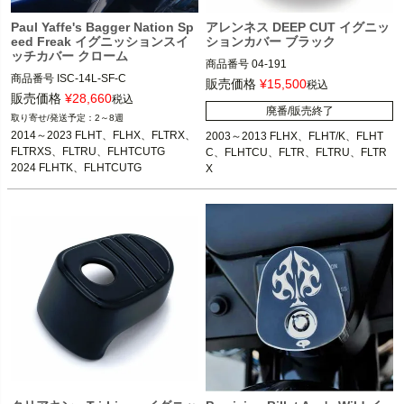
Paul Yaffe's Bagger Nation Sp
アレンネス DEEP CUT イグニッ
eed Freak イグニッションスイ
ションカバー ブラック
ッチカバー クローム
商品番号
04-191

商品番号
ISC-14L-SF-C

販売価格
¥
15,500
税込
販売価格
¥
28,660
税込
2014～2023 FLHX、FLHXS、FLHTC
廃番/販売終了
2003～2013 FLHX、FLHT/K、FLHT
2～8週
U、FLHTCUL、FLHTK、FLHTKL、F
C、FLHTCU、FLTR、FLTRU、FLTR
2014～2023 FLHT、FLHX、FLTRX、
2003～2013 FLHX、FLHT/K、FLHT
LTRX、FLTRXS、FLTRU、FLHTCUT
X

FLTRXS、FLTRU、FLHTCUTG

C、FLHTCU、FLTR、FLTRU、FLTR
G

2024 FLHTK、FLHTCUTG
X
2024 FLHTK、FLHTCUTG

ARLEN NESS（アレンネス）
Paul Yaffe's Bagger Nation

(ポールヤフィー)