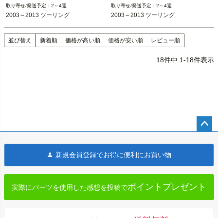
2～4週
2～4週
2003～2013 ツーリング
2003～2013 ツーリング
2003～2013 ツーリング
2003～2013 ツーリング
※FLHR/Sは除く
※FLHR/Sは除く
Precision Billet（プレシジョン ビレッ
Precision Billet（プレシジョン ビレッ
並び替え
新着順
価格が高い順
価格が安い順
レビュー順
ト）
ト）
18
件中
1
-
18
件表示
ペー
ジト
新規会員登録でお得に便利にお買い物
ップ
へ
ポイントプレゼント
実際にパーツを使用した感想を投稿で