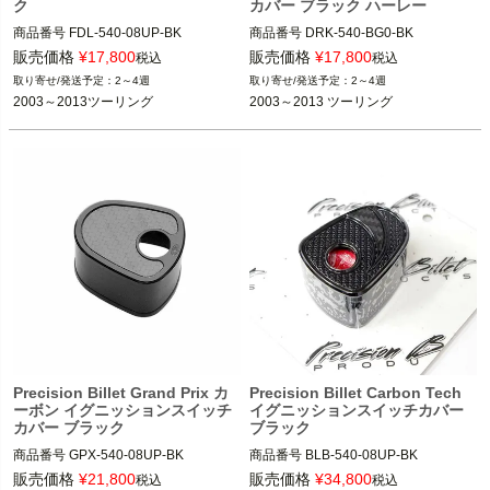
ク
カバー ブラック ハーレー
商品番号
FDL-540-08UP-BK

商品番号
DRK-540-BG0-BK

HD：810-0702

販売価格
¥
17,800
販売価格
¥
17,800
税込
税込
2～4週
2～4週
2003～2013ツーリング（FLHR/Sを除
2003～2013 ツーリング
2003～2013ツーリング
2003～2013 ツーリング
く）

※FLHR/Sを除く
Precision Billet
Precision Billet（プレシジョン ビレッ
ト）
Precision Billet Grand Prix カ
Precision Billet Carbon Tech
ーボン イグニッションスイッチ
イグニッションスイッチカバー
カバー ブラック
ブラック
商品番号
GPX-540-08UP-BK

商品番号
BLB-540-08UP-BK

HD：810-0705

HD：810-0713

販売価格
¥
21,800
販売価格
¥
34,800
税込
税込