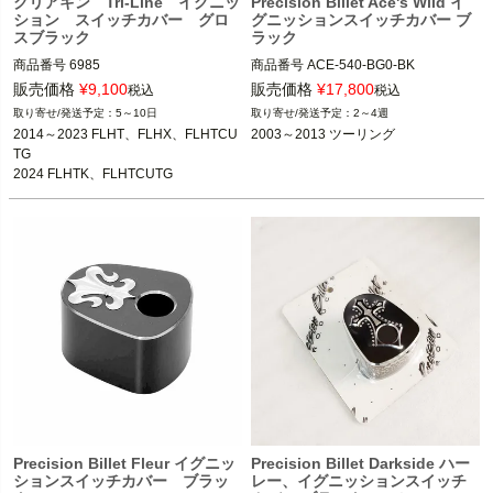
クリアキン Tri-Line イグニッ
Precision Billet Ace's Wild イ
ション スイッチカバー グロ
グニッションスイッチカバー ブ
スブラック
ラック
商品番号
6985

商品番号
ACE-540-BG0-BK

HD：810-0704

販売価格
¥
9,100
販売価格
¥
17,800
税込
税込
2014～2023 FLHX、FLHXS、FLHTC
5～10日
2～4週
U、FLHTCUL、FLHTK、FLHTKL、F
2003～2013 ツーリング
2014～2023 FLHT、FLHX、FLHTCU
2003～2013 ツーリング
LHTCUTG

※FLHR/Sを除く
TG

2024 FLHTK、FLHTCUTG
※CVOは不可。
Precision Billet（プレシジョン ビレッ
ト）
kuryakyn（クリアキン）
Precision Billet Fleur イグニッ
Precision Billet Darkside ハー
ションスイッチカバー ブラッ
レー、イグニッションスイッチ