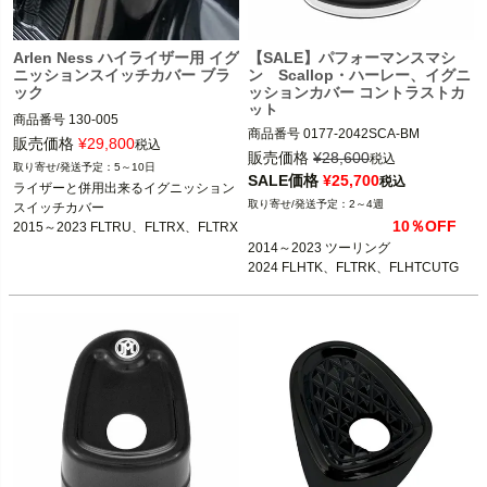
Arlen Ness ハイライザー用 イグ
【SALE】パフォーマンスマシ
ニッションスイッチカバー ブラ
ン Scallop・ハーレー、イグニ
ック
ッションカバー コントラストカ
ット
商品番号
130-005

商品番号
0177-2042SCA-BM

3OT：2106-0554
販売価格
¥
29,800
税込
販売価格
¥
28,600
税込
5～10日
5MS：953470

SALE価格
¥
25,700
税込
ライザーと併用出来るイグニッション
2～4週
スイッチカバー

2014～2023 ツーリング FLHX、FLH
10％OFF
2015～2023 FLTRU、FLTRX、FLTRX
T、FLTR、FLHR

S、FLTRK

2014～2023 ツーリング

2024 FLTRK
2024 FLHTK、FLTRK、FLHTCUTG
※FLHRCを除く
Performance Machine（パフォーマン
スマシン）