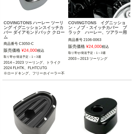
COVINGTONS ハーレー ツーリ
COVINGTONS イグニッショ
ング イグニッションスイッチカ
ン・ノブ・スイッチカバー ブ
バー ダイアモンドバック クロー
ラック ハーレー、ツアラー用
ム
商品番号
2106-0063

商品番号
C3050-C

販売価格
¥
24,000
税込
3OT：2106-0585
販売価格
¥
24,000
2003～2013 ツーリング ※FLHRを除
税込
1～3週
く

1～3週
2003～2013 ツーリング
2014～2023 ツーリング、トライク

Covingtons（コビントン）
2024 FLHTK、FLHTCUTG

※ロードキング、フリーホイーラー不
可