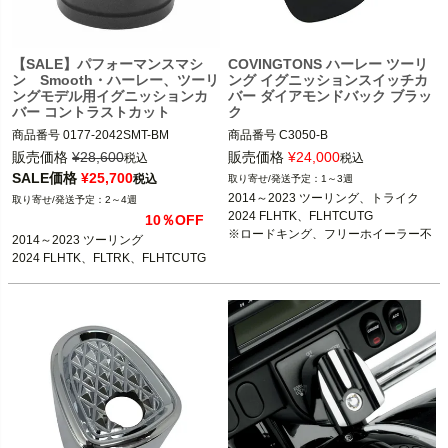
【SALE】パフォーマンスマシ
COVINGTONS ハーレー ツーリ
ン Smooth・ハーレー、ツーリ
ング イグニッションスイッチカ
ングモデル用イグニッションカ
バー ダイアモンドバック ブラッ
バー コントラストカット
ク
商品番号
0177-2042SMT-BM

商品番号
C3050-B

3OT：2106-0584
販売価格
¥
28,600
販売価格
¥
24,000
税込
税込
2014～2023 ツーリング FLHX、FLH
SALE価格
¥
25,700
税込
1～3週
T、FLTR

2014～2023 ツーリング、トライク

2～4週
2024 FLHTK、FLHTCUTG

10％OFF
※FLHRを除く
※ロードキング、フリーホイーラー不
2014～2023 ツーリング

可
2024 FLHTK、FLTRK、FLHTCUTG
Performance Machine（パフォーマン
スマシン）