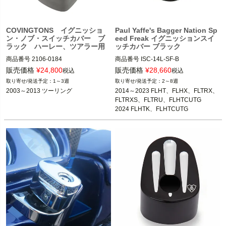
COVINGTONS イグニッショ
Paul Yaffe's Bagger Nation Sp
ン・ノブ・スイッチカバー ブ
eed Freak イグニッションスイ
ラック ハーレー、ツアラー用
ッチカバー ブラック
商品番号
2106-0184

商品番号
ISC-14L-SF-B

販売価格
¥
24,800
販売価格
¥
28,660
税込
税込
2003～2013 ツーリング
2014～2023 FLHX、FLHXS、FLHTC
1～3週
2～8週
※FLHRを除く
U、FLHTCUL、FLHTK、FLHTKL、F
2003～2013 ツーリング
2014～2023 FLHT、FLHX、FLTRX、
LTRX、FLTRXS、FLTRU、FLHTCUT
FLTRXS、FLTRU、FLHTCUTG

Covingtons（コビントン）
G

2024 FLHTK、FLHTCUTG
2024 FLHTK、FLHTCUTG

Paul Yaffe's Bagger Nation

(ポールヤフィー)