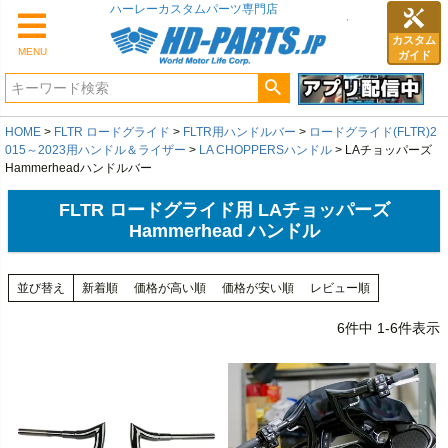
カスタム
MENU
ガイド
HOME
FLTR ロードグライド
FLTR用ハンドルバー
ロードグライド(FLTR)2
015～2023用ハンドル＆ライザー
LA CHOPPERSハンドル
LAチョッパーズ
Hammerheadハンドルバー
FLTR ロードグライド用 LAチョッパーズ
Hammerhead ハンドル
並び替え
新着順
価格が高い順
価格が安い順
レビュー順
6
件中
1
-
6
件表示