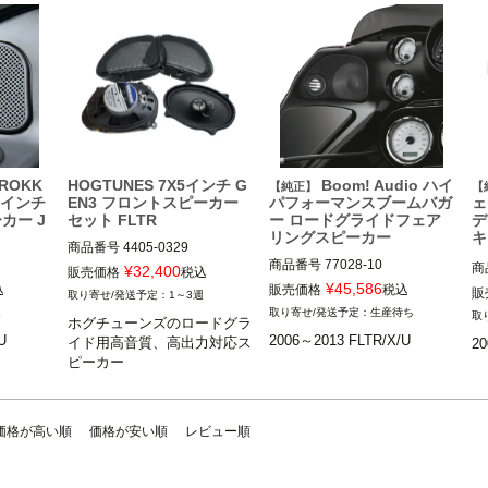
 ROKK
HOGTUNES 7X5インチ G
Boom! Audio ハイ
【純正】
【
58インチ
EN3 フロントスピーカー
パフォーマンスブームバガ
ェ
カー J
セット FLTR
ー ロードグライドフェア
デ
リングスピーカー
キ
商品番号
4405-0329

X
商品番号
77028-10

商
¥
32,400
販売価格
税込
¥
45,586
込
販売価格
税込
販
1～3週
LHTC/
2006～2013 FLTR/FLTRX

週
生産待ち
ホグチューンズのロードグラ
2006～2013 FLTR/X/Uの標準
※CVOモデルでファクトリー
U
2006～2013 FLTR/X/U
イド用高音質、高出力対応ス
装備オーディオ

20
アンプ搭載車は不可

※
&M コーポ
ピーカー
※CVO可

HOGTUNES(ホグチューン)
Harley Davidson（ハーレー ダ
ビッドソン）
価格が高い順
価格が安い順
レビュー順