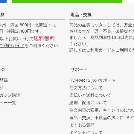
送料
返品・交換
本州・四国:800円 北海道・九
商品の品質につきましては、万全
00円 沖縄:2,400円です。
おりますが、万一不良・破損など
ましたら、商品到着後10日以内に
送料無料
0円以上お買い上げで
ください。
ご利用ガイド
をご利用ください。
詳しくは
ご利用ガイド
をご利用く
ージ
サポート
登録
HD-PARTS.jpのサポート
ジ
注文方法について
ガジン購読
支払いと送料について
ュー一覧
納期、配送について
注文内容の変更、キャンセルにつ
返品・交換、不良品の扱いについ
よくある質問
ポイントについて