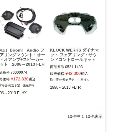
Boom! Audio フ
KLOCK WERKS ダイナマ
純正】
アリングマウント・オー
ット フェアリング・サウ
ィオアンプ+スピーカー
ンドコントロールキット
ット 2006～2013 FLH
商品番号
0521-1493

M型番：KW05-01-0412

品番号
76000074

¥
42,300
販売価格
税込
¥
172,830
売価格
税込
生産待ち
1998～2013 FLTR

生産待ち
1998～2013 FLTR
06～2013 FLHX
KLOCK WERKS（クロックワ
Boom!オーディオ XMサテラ
ークス）
イトラジオ（76404-06）、 
Boom!オーディオ Bike-to-Bik
eコミュニケーション（7641
6-06C）、Boom! Audio iPod
10
件中
1
-
10
件表示
インターフェース（76476-1
0）、ツアーパック装着車は
不可。