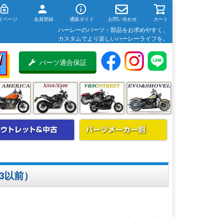
イページ
会員登録
通販ガイド
お問い合わせ
カート
ハーレーのパーツ・部品をお求めやすく。
カスタムでより楽しいハーレーライフを。
パーツ適合保証
3以前）