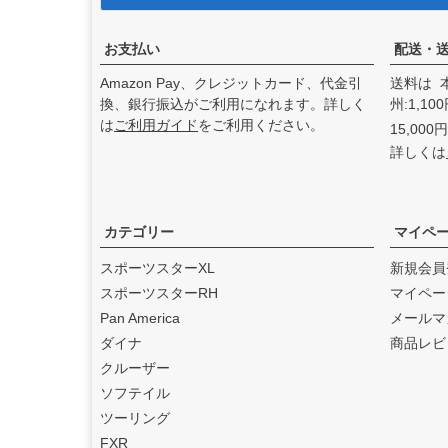
アンドディーエキゾース
ト）
の取り扱いを始めまし
た。
お支払い
配送・
2025.3
Amazon Pay、クレジットカード、代金引
送料は 
feture ヘルメット（フュー
換、銀行振込がご利用になれます。詳しく
州:1,1
チャーヘルメット）
の取り
は
ご利用ガイド
をご利用ください。
15,00
扱いを始めました。
詳しくは
2025.1
DEAN SPEED （ディーンス
ピード）
の取り扱いを始め
ました。
カテゴリー
マイペ
2024.12
スポーツスターXL
新規会員
Blow Performance Exhaust
スポーツスターRH
マイペー
s（ブローパフォーマンスエ
Pan America
メールマ
キゾースト）
の取り扱いを
ダイナ
商品レビ
始めました。
クルーザー
2024.11
ソフテイル
By City（バイ シティ）
の日
ツーリング
本総代理店となりました。
FXR