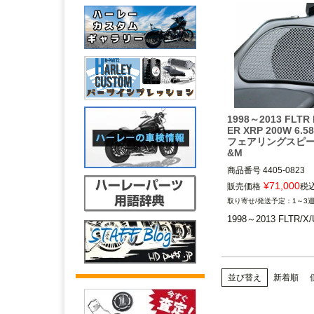
1998～2013 FLTR
ER XRP 200W 6.
フェアリングスピー
&M
商品番号
4405-0823

¥
71,000
販売価格
税
1998～2013 FLHT、F
1～3
U、FLHTK、FLHX

1998～2013 FLTR/X/
J&M Corporation(J
レーション)
並び替え
新着順