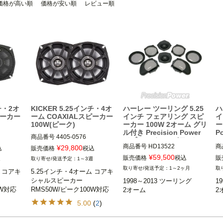
価格が高い順
価格が安い順
レビュー順
ンチ・2オ
KICKER 5.25インチ・4オ
ハーレー ツーリング 5.25
ハ
ピーカー
ーム COAXIALスピーカー
インチ フェアリング スピ
イ
100W(ピーク)
ーカー 100W 2オーム グリ
ー
ル付き Precision Power
P
商品番号
4405-0576

（プレシジョンパワー）
ー
M型番：10PS52504
商品番号
HD13522

商
¥
29,800
込
販売価格
税込
¥
59,500
販売価格
税込
販
週
1～3週
1998～2013 ツーリング

1
1～2ヶ月
ム コアキ
5.25インチ・4オーム コアキ
純正オーディオ装着車

純
シャルスピーカー

1998～2013 ツーリング

1
0W対応
RMS50W/ピーク100W対応
2オーム
2
Precision Power（プレシジョ
P
ンパワー）
ン
5.00
(
2
)