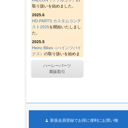
取り扱いを始めました。
2025.6
HD-PARTS カスタムコンテ
スト2025
を開始いたしまし
た。
2025.5
Heinz Bikes（ハインツバイ
クス）
の取り扱いを始めま
した。
ハーレーパーツ
2025.4
業販取引
Figurati Designs（フィグラ
ティデザイン）
の取り扱い
を始めました。
2025.4
Indian Larry Motorcycles
の
取り扱いを始めました。
2025.4
新規会員登録でお得に便利にお買い物
D&D エキゾースト（ディー