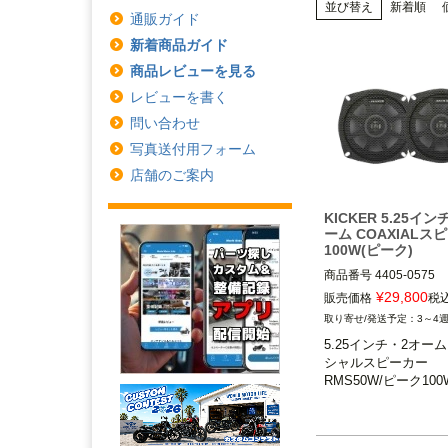
並び替え
新着順
通販ガイド
新着商品ガイド
商品レビューを見る
レビューを書く
問い合わせ
写真送付用フォーム
店舗のご案内
KICKER 5.25イ
ーム COAXIALス
100W(ピーク)
商品番号
4405-0575

M型番：10PS5250
¥
29,800
販売価格
税
3～4
5.25インチ・2オー
シャルスピーカー

RMS50W/ピーク10