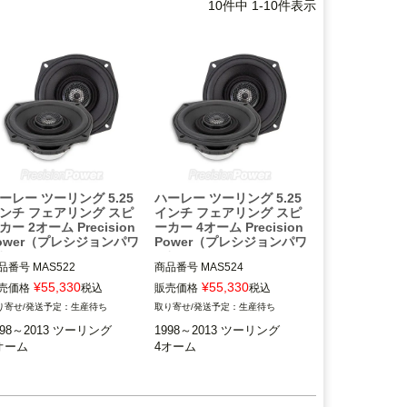
10
件中
1
-
10
件表示
ーレー ツーリング 5.25
ハーレー ツーリング 5.25
ンチ フェアリング スピ
インチ フェアリング スピ
カー 2オーム Precision
ーカー 4オーム Precision
ower（プレシジョンパワ
Power（プレシジョンパワ
）
ー）
品番号
MAS522

商品番号
MAS524

¥
55,330
¥
55,330
売価格
税込
販売価格
税込
998～2013 ツーリング

1998～2013 ツーリング

生産待ち
生産待ち
正オーディオ装着車

純正オーディオ装着車

998～2013 ツーリング

1998～2013 ツーリング

オーム
4オーム
recision Power（プレシジョ
Precision Power（プレシジョ
パワー）
ンパワー）