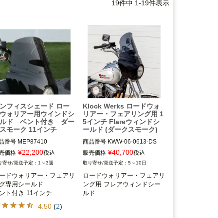
19
件中
1
-
19
件表示
ンフィスシェード ロー
Klock Werks ロードウォ
ウォリアー用ウインドシ
リアー・フェアリング用 1
ルド ベント付き ダー
5インチ Flareウィンドシ
スモーク 11インチ
ールド (ダークスモーク)
品番号
MEP87410

商品番号
KWW-06-0613-DS

ーカー型番：MEP87410,B型
3OT：2310-1012
¥
22,200
¥
40,700
売価格
税込
販売価格
税込
：ME1201,D型番：2350-04
1～3週
5～10日
ードウォリアー・フェアリ
ロードウォリアー・フェアリ
グ専用シールド

ング用 フレアウィンドシー
ードウォリアー・フェアリン
ント付き 11インチ
ルド
装着車

4.50
(
2
)
emphis Shade(メンフィスシ