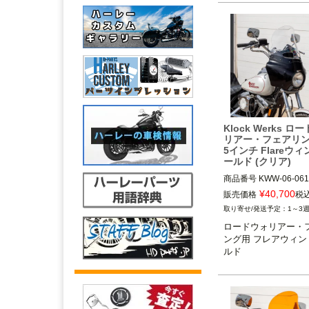
ェード)
Klock Werks ロ
リアー・フェアリン
5インチ Flareウ
ールド (クリア)
商品番号
KWW-06-061
3OT：2310-1011
¥
40,700
販売価格
税
1～3
ロードウォリアー・
ング用 フレアウィン
ルド