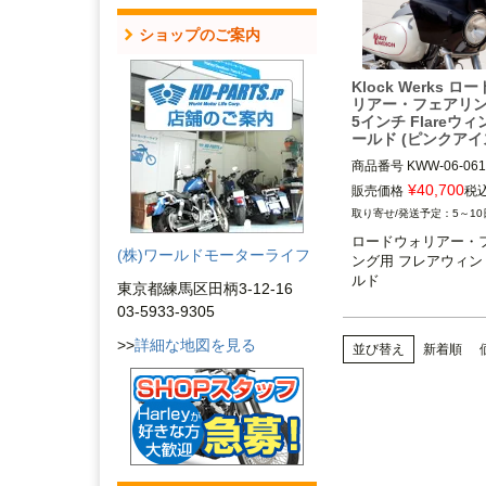
ショップのご案内
Klock Werks ロ
リアー・フェアリン
5インチ Flareウ
ールド (ピンクアイ
商品番号
KWW-06-061
3OT：2310-1013
¥
40,700
販売価格
税
5～10
ロードウォリアー・
(株)ワールドモーターライフ
ング用 フレアウィン
ルド
東京都練馬区田柄3-12-16
03-5933-9305
>>
詳細な地図を見る
並び替え
新着順