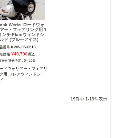
lock Werks ロードウォ
アー・フェアリング用 1
インチ Flareウィンドシ
ルド (ブルーアイス)
品番号
KWW-06-0618

T：2310-1017
¥
40,700
売価格
税込
5～10日
ードウォリアー・フェアリ
グ用 フレアウィンドシー
ド
19
件中
1
-
19
件表示