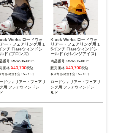
lock Werks ロードウォ
Klock Werks ロードウォ
アー・フェアリング用 1
リアー・フェアリング用 1
インチ Flareウィンドシ
5インチ Flareウィンドシ
ルド (ブロンズ)
ールド (オレンジアイス)
品番号
KWW-06-0625

商品番号
KWW-06-0615

T：2310-1024
3OT：2310-1014
¥
40,700
¥
40,700
売価格
税込
販売価格
税込
5～10日
5～10日
ードウォリアー・フェアリ
ロードウォリアー・フェアリ
グ用 フレアウィンドシー
ング用 フレアウィンドシー
ド
ルド