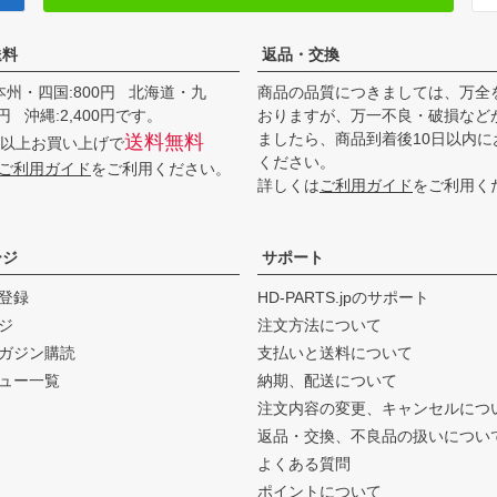
送料
返品・交換
本州・四国:800円 北海道・九
商品の品質につきましては、万全
00円 沖縄:2,400円です。
おりますが、万一不良・破損など
ましたら、商品到着後10日以内に
送料無料
0円以上お買い上げで
ください。
ご利用ガイド
をご利用ください。
詳しくは
ご利用ガイド
をご利用く
ージ
サポート
登録
HD-PARTS.jpのサポート
ジ
注文方法について
ガジン購読
支払いと送料について
ュー一覧
納期、配送について
注文内容の変更、キャンセルにつ
返品・交換、不良品の扱いについ
よくある質問
ポイントについて