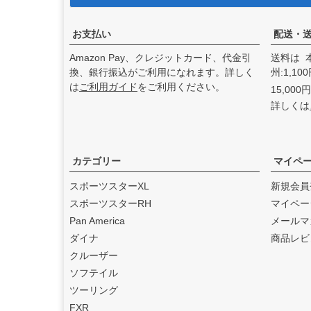
アンドディーエキゾース
ト）
の取り扱いを始めまし
た。
お支払い
配送・
2025.3
Amazon Pay、クレジットカード、代金引
送料は 
feture ヘルメット（フュー
換、銀行振込がご利用になれます。詳しく
州:1,1
チャーヘルメット）
の取り
は
ご利用ガイド
をご利用ください。
15,00
扱いを始めました。
詳しくは
2025.1
DEAN SPEED （ディーンス
ピード）
の取り扱いを始め
ました。
カテゴリー
マイペ
2024.12
スポーツスターXL
新規会員
Blow Performance Exhaust
スポーツスターRH
マイペー
s（ブローパフォーマンスエ
Pan America
メールマ
キゾースト）
の取り扱いを
ダイナ
商品レビ
始めました。
クルーザー
2024.11
ソフテイル
By City（バイ シティ）
の日
ツーリング
本総代理店となりました。
FXR