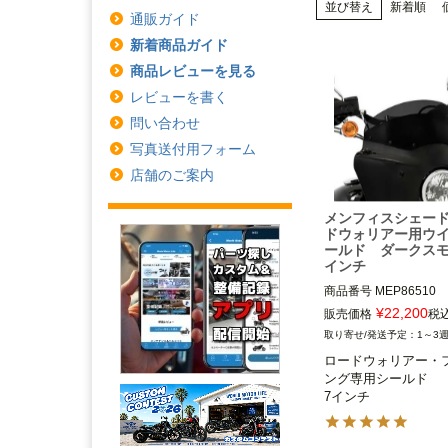
並び替え
新着順
通販ガイド
新着商品ガイド
商品レビューを見る
レビューを書く
問い合わせ
写真送付用フォーム
店舗のご案内
メンフィスシェード
ドウォリアー用ウ
ールド ダークスモ
インチ
商品番号
MEP86510

メーカー型番：MEP865
¥
22,200
販売価格
税
番：ME1187,D型番：23
1～3
43

ロードウォリアー・
ング専用シールド

ロードウォリアー・フ
7インチ
グ用

Memphis Shade(メ