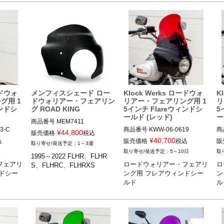
ェード)
ェード)
ェ
ードウォ
メンフィスシェード ロー
Klock Werks ロードウォ
K
グ用 1
ドウォリアー・フェアリン
リアー・フェアリング用 1
リ
ィンドシ
グ ROAD KING
5インチ Flareウィンドシ
5
ールド (レッド)
ー
商品番号
MEM7411

3-C

商品番号
KWW-06-0619

商
3OT：2320-0237

¥
44,800
販売価格
税込
3OT：2310-1018
3O
¥
40,700
込
販売価格
税込
販
1～3週
1995～2022 FLHR、FLHRS、
週
5～10日
1995～2022 FLHR、FLHR
FLHRC、FLHRXS

フェアリ
ロードウォリアー・フェアリ
ロ
ドシー
ング用 フレアウィンドシー
ン
Memphis Shades（メンフィス
ルド
ル
シェード）