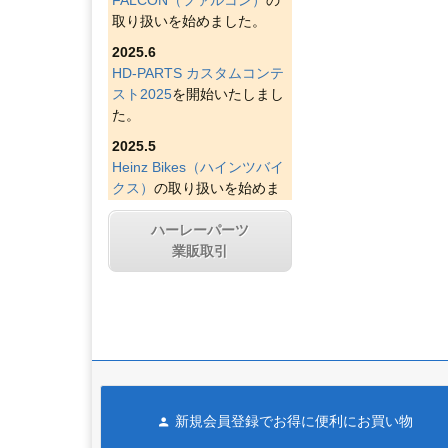
取り扱いを始めました。
2025.6
HD-PARTS カスタムコンテ
スト2025
を開始いたしまし
た。
2025.5
Heinz Bikes（ハインツバイ
クス）
の取り扱いを始めま
した。
ハーレーパーツ
2025.4
業販取引
Figurati Designs（フィグラ
ティデザイン）
の取り扱い
を始めました。
2025.4
Indian Larry Motorcycles
の
取り扱いを始めました。
2025.4
新規会員登録でお得に便利にお買い物
D&D エキゾースト（ディー