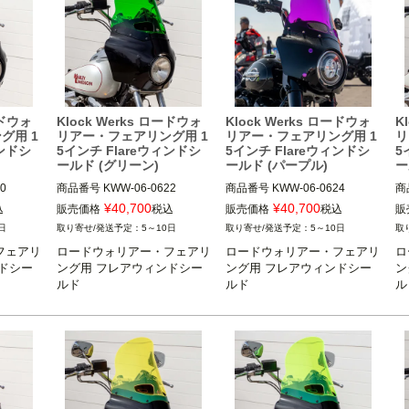
ードウォ
Klock Werks ロードウォ
Klock Werks ロードウォ
K
グ用 1
リアー・フェアリング用 1
リアー・フェアリング用 1
リ
ィンドシ
5インチ Flareウィンドシ
5インチ Flareウィンドシ
5
ールド (グリーン)
ールド (パープル)
ー
0

商品番号
KWW-06-0622

商品番号
KWW-06-0624

商
3OT：2310-1021
3OT：2310-1023
3O
¥
40,700
¥
40,700
込
販売価格
税込
販売価格
税込
販
日
5～10日
5～10日
フェアリ
ロードウォリアー・フェアリ
ロードウォリアー・フェアリ
ロ
ドシー
ング用 フレアウィンドシー
ング用 フレアウィンドシー
ン
ルド
ルド
ル