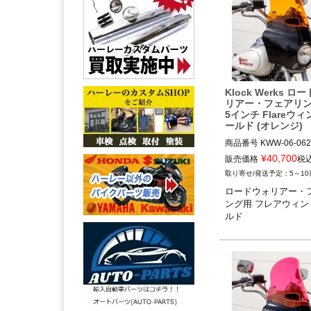
Klock Werks ロ
リアー・フェアリン
5インチ Flareウ
ールド (オレンジ)
商品番号
KWW-06-062
3OT：2310-1019
¥
40,700
販売価格
税
5～10
ロードウォリアー・
ング用 フレアウィン
ルド