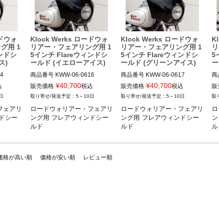
ードウォ
Klock Werks ロードウォ
Klock Werks ロードウォ
K
グ用 1
リアー・フェアリング用 1
リアー・フェアリング用 1
リ
ィンドシ
5インチ Flareウィンドシ
5インチ Flareウィンドシ
5
ス)
ールド (イエローアイス)
ールド (グリーンアイス)
ー
4

商品番号
KWW-06-0616

商品番号
KWW-06-0617

商
3OT：2310-1015
3OT：2310-1016
3O
¥
40,700
¥
40,700
込
販売価格
税込
販売価格
税込
販
日
5～10日
5～10日
フェアリ
ロードウォリアー・フェアリ
ロードウォリアー・フェアリ
ロ
ドシー
ング用 フレアウィンドシー
ング用 フレアウィンドシー
ン
ルド
ルド
ル
価格が高い順
価格が安い順
レビュー順