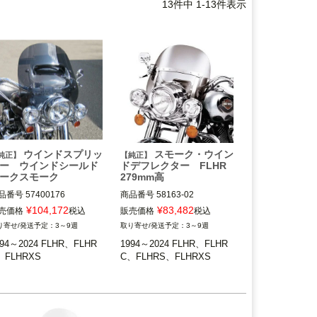
13
件中
1
-
13
件表示
ウインドスプリッ
スモーク・ウイン
純正】
【純正】
ター ウインドシールド
ドデフレクター FLHR
ークスモーク
279mm高
品番号
57400176

商品番号
58163-02

¥
104,172
¥
83,482
売価格
税込
販売価格
税込
994～2024 FLHR、FLHRC、
1994～2024 FLHR、FLHRC、
3～9週
3～9週
994～2024 FLHR、FLHR
1994～2024 FLHR、FLHR
FLHRXSはマウンティングハ
※FLHRS、FLHRXSはマウン
、FLHRXS
C、FLHRS、FLHRXS
ードウェアキット58221-04
ティングハードウェアキット
(別売)が必要。
58221-04(別売)が必要です。
FLHRSは不可。
ミニタコメーターキットおよ
Harley Davidson（ハーレー ダ
びブームオーディオ・クルー
ビッドソン）