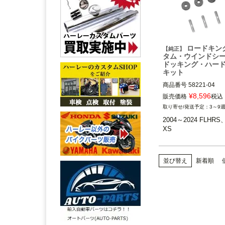
ロードキン
【純正】
タム・ウインドシ
ドッキング・ハー
キット
商品番号
58221-04

¥
8,596
販売価格
税込
2004～2024 FLHRS
3～9
S

2004～2024 FLHRS
XS
Harley Davidson（
ビッドソン）
並び替え
新着順