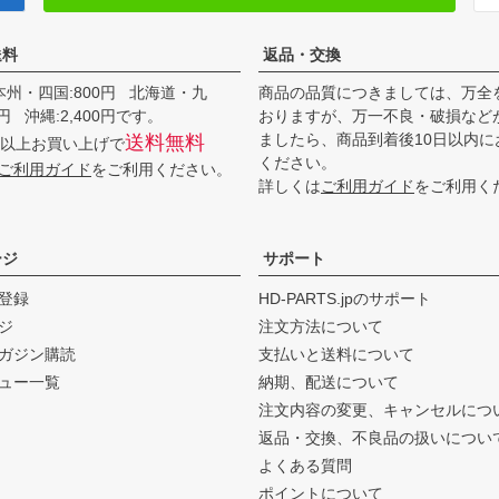
送料
返品・交換
本州・四国:800円 北海道・九
商品の品質につきましては、万全
00円 沖縄:2,400円です。
おりますが、万一不良・破損など
ましたら、商品到着後10日以内に
送料無料
0円以上お買い上げで
ください。
ご利用ガイド
をご利用ください。
詳しくは
ご利用ガイド
をご利用く
ージ
サポート
登録
HD-PARTS.jpのサポート
ジ
注文方法について
ガジン購読
支払いと送料について
ュー一覧
納期、配送について
注文内容の変更、キャンセルにつ
返品・交換、不良品の扱いについ
よくある質問
ポイントについて