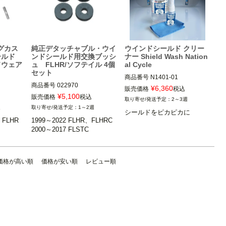
グカス
純正デタッチャブル・ウイ
ウインドシールド クリー
ールド
ンドシールド用交換ブッシ
ナー Shield Wash Nation
ドウェア
ュ FLHR/ソフテイル 4個
al Cycle
セット
商品番号
N1401-01

商品番号
022970

National Cycle（ナショナル サ
¥
6,360
販売価格
税込
イクル）
¥
5,100
販売価格
税込
2～3週
、FLHRX
1999～2022 FLHR、FLHRC

週
1～2週
2000～2017 FLSTC

シールドをピカピカに
、FLHR
1999～2022 FLHR、FLHRC

ハーレー ダ
Drag Specialties（ドラッグス
ペシャリティーズ）
価格が高い順
価格が安い順
レビュー順