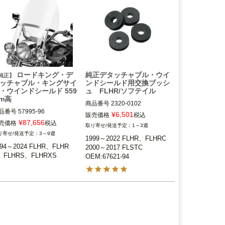
ザーアンプ＆スピーカーキッ
トとは併用不可。
rley Davidson（ハーレー ダ
ッドソン）
ロードキング・デ
純正デタッチャブル・ウイ
純正】
ッチャブル・キングサイ
ンドシールド用交換ブッシ
・ウインドシールド 559
ュ FLHR/ソフテイル
m高
商品番号
2320-0102

品番号
57995-96

¥
6,501
販売価格
税込
1999～2022 FLHR、FLHRC

¥
87,656
売価格
税込
1～3週
994～2024 FLHR、FLHRC、
2000～2017 FLSTC

3～9週
1999～2022 FLHR、FLHRC

994～2024 FLHR、FLHR
FLHRS、FLHRXSはマウン
2000～2017 FLSTC

Drag Specialties（ドラッグス
、FLHRS、FLHRXS
ティングハードウェアキット
OEM:67621-94
ペシャリティーズ）
58221-04(別売)が必要です。
rley Davidson（ハーレー ダ
ッドソン）