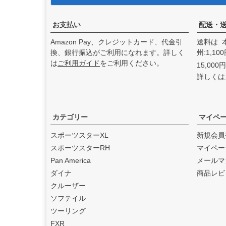
アンドディーエキゾース
ト）
の取り扱いを始めまし
た。
お支払い
配送・
2025.3
Amazon Pay、クレジットカード、代金引
送料は 
feture ヘルメット（フュー
換、銀行振込がご利用になれます。詳しく
州:1,1
チャーヘルメット）
の取り
は
ご利用ガイド
をご利用ください。
15,00
扱いを始めました。
詳しくは
2025.1
DEAN SPEED （ディーンス
ピード）
の取り扱いを始め
ました。
カテゴリー
マイペ
2024.12
スポーツスターXL
新規会員
Blow Performance Exhaust
スポーツスターRH
マイペー
s（ブローパフォーマンスエ
Pan America
メールマ
キゾースト）
の取り扱いを
ダイナ
商品レビ
始めました。
クルーザー
2024.11
ソフテイル
By City（バイ シティ）
の日
ツーリング
本総代理店となりました。
FXR