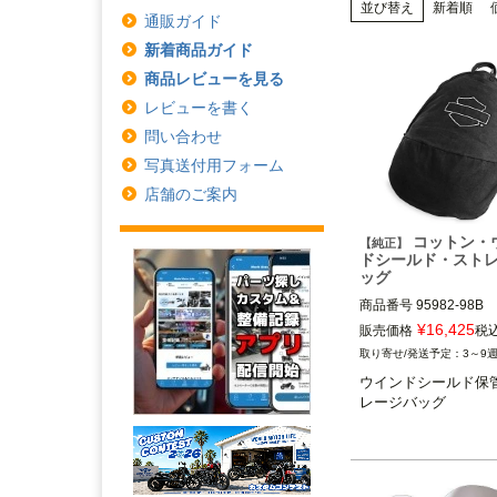
並び替え
新着順
通販ガイド
新着商品ガイド
商品レビューを見る
レビューを書く
問い合わせ
写真送付用フォーム
店舗のご案内
コットン・
【純正】
ドシールド・スト
ッグ
商品番号
95982-98B

¥
16,425
販売価格
税
すべてのハーレー純正
3～9
シールド

ウインドシールド保
レージバッグ
Harley Davidson（
ビッドソン）