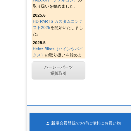
取り扱いを始めました。
2025.6
HD-PARTS カスタムコンテ
スト2025
を開始いたしまし
た。
2025.5
Heinz Bikes（ハインツバイ
クス）
の取り扱いを始めま
した。
ハーレーパーツ
2025.4
業販取引
Figurati Designs（フィグラ
ティデザイン）
の取り扱い
を始めました。
2025.4
Indian Larry Motorcycles
の
取り扱いを始めました。
2025.4
新規会員登録でお得に便利にお買い物
D&D エキゾースト（ディー