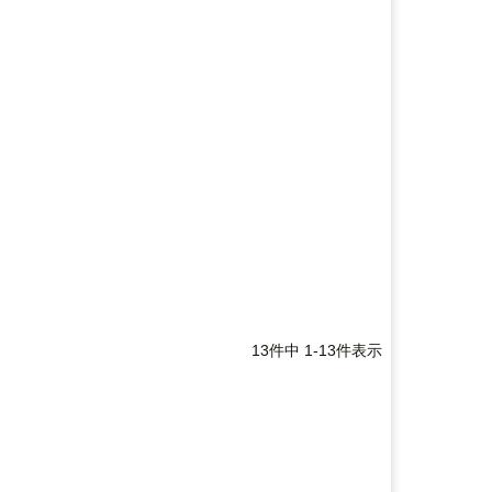
13
件中
1
-
13
件表示