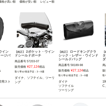
価格が高い順
価格が安い順
レビュー順
ウイン
2ポケット・ウイン
ロードキングクラ
【純正】
【純正】
【
レージバ
ドシールドポーチ
シック・レザー・ウインド
シールドバッグ
ダ
商品番号
57203-07

商品番号
58189-98

商
¥
27,124
販売価格
税込
ダイナ、ソフテイル、ツーリン
¥
27,124
込
販売価格
税込
販
3～9週
ウインド
ダイナ、ソフテイル、ツーリン
1
グ

週
3～9週
ダイナ、ソフテイル、ツーリ
グでキングサイズウインドシー
※FXDWG、FLSTSB、FXSTD
管用スト
ダイナ

1
ング
ルド装着車

※
は不可

ソフテイル

C
ハーレー ダ
ツーリング
Harley Davidson（ハーレー ダ
Harley Davidson（ハーレー ダ
ビッドソン）
※
ビッドソン）
※