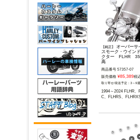
オーバーサ
【純正】
スモーク・ウイン
クター FLHR 35
高
商品番号
57357-07

¥
85,389
販売価格
税
1994～2024 FLHR、
3～9
1994～2024 FLHR、
※FLHRS、FLHRXS
C、FLHRS、FLHRX
ティングハードウェ
58221-04(別売)が
Harley Davidson（
ビッドソン）