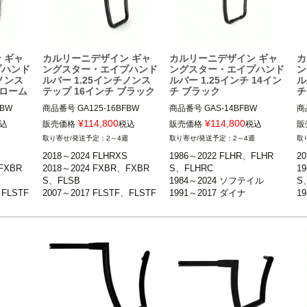
 ギャ
カルリーニデザイン ギャ
カルリーニデザイン ギャ
カ
プハンド
ングスター・エイプハンド
ングスター・エイプハンド
ン
チノンス
ルバー 1.25インチノンス
ルバー 1.25インチ 14イン
ル
クローム
テップ 16インチ ブラック
チ ブラック
チ
BW

商品番号
GA125-16BFBW

商品番号
GAS-14BFBW

商
¥
114,800
¥
114,800
込
販売価格
税込
販売価格
税込
販
2018～2024 FLHRXS

1986～2022 FLHR、FLHRS、
1
週
2～4週
2～4週
FXBRS、
2018～2024 FXBR、FXBRS、
FLHRC

FL
2018～2024 FLHRXS

1986～2022 FLHR、FLHR
2
FLSB

1998～2013 FLTR、FLTRU/X

19
FXBR
2018～2024 FXBR、FXBR
S、FLHRC

1
FLSTF
2007～2017 FLSTF、FLSTF
1984～2024 ソフテイル

1
S、FLSB

1984～2024 ソフテイル

S
、FXSBS
B、FLSTFBS、FXSB、FXSBS
1991～2017 ダイナ

1
、FLSTF
2007～2017 FLSTF、FLSTF
1991～2017 ダイナ

1
E、FXSE

※スプリンガーおよび1.25イン
※
B、FXS
B、FLSTFBS、FXSB、FXS
1998～2013 FLTR、FLTRU/
1
FXDW
2008～2017 FXDF、FXDW
チ径ライザー装着車不可

チ
BSE、FXSE

X
1
G、FXDLS

14インチトール（約35.6cm）

、FXDW
2008～2017 FXDF、FXDW
X


16インチ（約40.6cm）

C
G、FXDLS
Carlini Design（カルリー二デ
ザ
ルリー二デ
Carlini Design（カルリー二デ
ザイン）
ザイン）