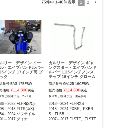
75
件中
1
-
40
件表示
1
2
ルリーニデザイン イー
カルリーニデザイン ギャ
ル・エイプハンドルバー
ングスター・エイプハンド
.25インチ 17インチ高 ブ
ルバー 1.25インチノンス
ック
テップ 16インチ クローム
品番号
EAS-17BFBW

商品番号
GA125-16CFBW

¥
114,800
¥
114,800
売価格
税込
販売価格
税込
986～2022 FLHR、FLHRS、
2018～2024 FLHRXS

2～4週
生産待ち
HRC

2018～2024 FXBR、FXBRS、
86～2022 FLHR(S/C)

2018～2024 FLHRXS

98～2013 FLTR、FLTRU/X

FLSB

98～2013 FLTR(U/X)

2018～2024 FXBR、FXBR
984～2024 ソフテイル

2007～2017 FLSTF、FLSTF
984～2024 ソフテイル

S、FLSB

991～2017 ダイナ

B、FLSTFBS、FXSB、FXSBS
991～2017 ダイナ
2007～2017 FLSTF、FLSTF
スプリンガーおよび1.25イン
E、FXSE

B、FLSTFBS、FXSB、FXS
径ライザー装着車不可

2008～2017 FXDF、FXDW