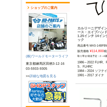
ザイン）
ショップのご案内
カルリーニデザイン
ース・エイプハン
1.25インチ 14イン
ック
商品番号
MAS-14BFBW
¥
114,800
販売価格
税
1986～2022 FLHR、
(株)ワールドモーターライフ
2～4
FLHRC

1986～2022 FLHR、
1998～2013 FLTR、FL
東京都練馬区田柄3-12-16
S、FLHRC

1984～2024 ソフテイル
03-5933-9305
1984～2024 ソフテイ
1991～2017 ダイナ

1991～2017 ダイナ

>>
詳細な地図を見る
※スプリンガーおよび1
1998～2013 FLTR、F
チ径ライザー装着車不可
X
14インチトール

Carlini Design（カ
ザイン）