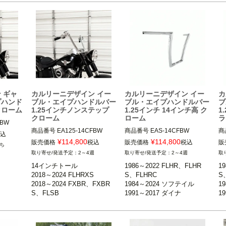
7cm）

16インチトール（約40.6cm）

14インチトール（約35.6cm）

ハ
ルリー二デ
Carlini Design（カルリー二デ
Carlini Design（カルリー二デ
m）
ザイン）
ザイン）
C
ザ
 ギャ
カルリーニデザイン イー
カルリーニデザイン イー
カ
プハンド
ブル・エイプハンドルバー
ブル・エイプハンドルバー
ブ
クローム
1.25インチノンステップ
1.25インチ 14インチ高 ク
1
クローム
ローム
ラ
BW

商品番号
EA125-14CFBW

商品番号
EAS-14CFBW

商
込
径ライザ
¥
114,800
¥
114,800
販売価格
税込
販売価格
税込
販
ち
2018～2024 FLHRXS

1986～2022 FLHR、FLHRS、
1
2～4週
2～4週
2018～2024 FXBR、FXBRS、
FLHRC

FL
TRX/S、
14インチトール

1986～2022 FLHR、FLHR
1
FLSB

1998～2013 FLTR、FLTRU/X

19
2018～2024 FLHRXS

S、FLHRC

S
2007～2017 FLSTF、FLSTF
1984～2024 ソフテイル

1
2018～2024 FXBR、FXBR
1984～2024 ソフテイル

1
B、FLSTFBS、FXSB、FXSBS
1991～2017 ダイナ

1
ルリー二デ
S、FLSB

1991～2017 ダイナ

1
E、FXSE

※スプリンガーおよび1.25イン
※
2007～2017 FLSTF、FLSTF
1998～2013 FLTR、FLTRU/
1
2008～2017 FXDF、FXDW
チ径ライザー装着車不可

チ
B、FLSTFBS、FXSB、FXS
X
X
G、FXDLS

14インチ高

BSE、FXSE

ハ