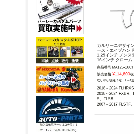
カルリーニデザイン
ース・エイプハン
1.25インチ ノン
16インチ クローム
商品番号
MA125-16CF
¥
114,800
販売価格
税
2018～2024 FLHRXS

2～4
2018～2024 FXBR、
2018～2024 FLHRXS

FLSB

2018～2024 FXBR、
2007～2017 FLSTF、
S、FLSB

B、FLSTFBS、FXSB
2007～2017 FLSTF
E、FXSE

B、FLSTFBS、FXS
2008～2017 FXDF、
BSE、FXSE

G、FXDLS

2008～2017 FXDF
16インチトール（約40.
G、FXDLS
Carlini Design（カ