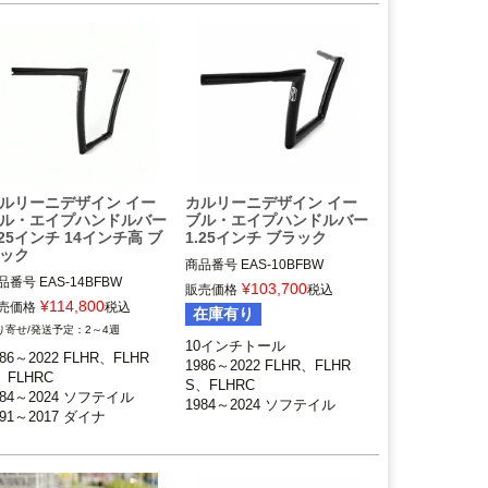
BSE、FXSE

G、FXDLS

2008～2017 FXDF、FXDW
ンドル高17インチ（約43c
16インチ（約40.6cm）

G、FXDLS


Carlini Design（カルリー二デ
arlini Design（カルリー二デ
ザイン）
イン）
ルリーニデザイン イー
カルリーニデザイン イー
ル・エイプハンドルバー
ブル・エイプハンドルバー
.25インチ 14インチ高 ブ
1.25インチ ブラック
ック
商品番号
EAS-10BFBW

品番号
EAS-14BFBW 

¥
103,700
販売価格
税込
1986～2022 FLHR、FLHRS、
¥
114,800
売価格
税込
在庫有り
986～2022 FLHR、FLHRS、
FLHRC

2～4週
HRC

1998～2013 FLTR、FLTRU/X

10インチトール

986～2022 FLHR、FLHR
98～2013 FLTR、FLTRU/X

1984～2024 ソフテイル

1986～2022 FLHR、FLHR
、FLHRC

984～2024 ソフテイル

1991～2017 ダイナ

S、FLHRC

984～2024 ソフテイル

991～2017 ダイナ

※スプリンガーおよび1.25イン
1984～2024 ソフテイル

991～2017 ダイナ

スプリンガーおよび1.25イン
チ径ライザー装着車不可

1991～2017 ダイナ

998～2013 FLTR、FLTRU/
径ライザー装着車不可

1998～2013 FLTR、FLTRU/
Carlini Design（カルリー二デ
X
ンドル高14インチ（約35.6c
ザイン）