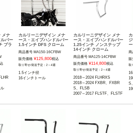
 メナ
カルリーニデザイン メナ
カルリーニデザイン メナ
カ
ドルバー
ース・エイプハンドルバー
ース・エイプハンドルバー
ジ
チ ブラ
1.5インチ DFS クローム
1.25インチ ノンステップ
ー
14インチ クローム
商品番号
MA150-16CFBW

商


商品番号
MA125-14CFBW

22/5/20旧型番：15RGMA150-
¥
125,800
販売価格
税込
販
16CFBW

1
¥
114,800
込
販売価格
税込
2～4週
FLHRS、
2018～2024 FLHRXS

22/3/23旧型番：DFSMA150-1
FL
週
2～4週
1.5インチ径

2018～2024 FXBR、FXBRS、
1
6CFBW

19
FLHR
2018～2024 FLHRXS

TRU/X

FLSB

1
1
2018～2024 FXBR、FXBR


2007～2017 FLSTF、FLSTF
S
クランプ部1.5インチ径ライザ
1
ル

S、FLSB

B、FLSTFBS、FXSB、FXSBS
1
ー装着車

※
2007～2017 FLSTF、FLSTF
.25イン
E、FXSE

1
※2015～2024 FLTRU、FLTR
チ
LTRU/
B、FLSTFBS、FXSB、FXS


2008～2017 FXDF、FXDW
1
XS、FLTRK不可

BSE、FXSE

G、FXDLS

C
2008～2017 FXDF、FXDW
14インチトール（約35.6cm）

Carlini Design（カルリー二デ
ザ
G、FXDLS
ルリー二デ
ザイン）
Carlini Design（カルリー二デ
ザイン）