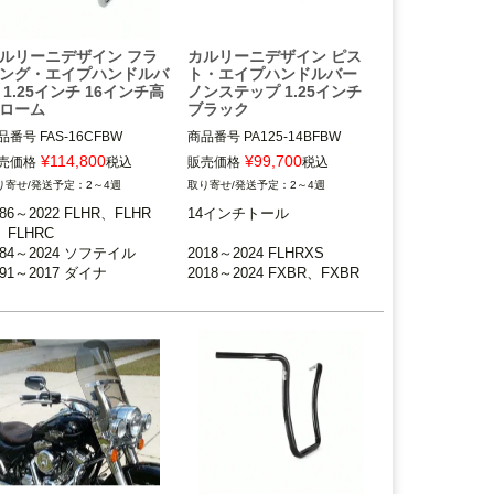
ルリーニデザイン フラ
カルリーニデザイン ピス
ング・エイプハンドルバ
ト・エイプハンドルバー
 1.25インチ 16インチ高
ノンステップ 1.25インチ
ローム
ブラック
品番号
FAS-16CFBW

商品番号
PA125-14BFBW

¥
114,800
¥
99,700
売価格
税込
販売価格
税込
986～2022 FLHR、FLHRS、
2018～2024 FLHRXS

2～4週
2～4週
HRC

2018～2024 FXBR、FXBRS、
986～2022 FLHR、FLHR
14インチトール

98～2013 FLTR、FLTRU/X

FLSB

、FLHRC

984～2024 ソフテイル

2007～2017 FLSTF、FLSTF
984～2024 ソフテイル

2018～2024 FLHRXS

991～2017 ダイナ

B、FLSTFBS、FXSB、FXSBS
991～2017 ダイナ

2018～2024 FXBR、FXBR
スプリンガーおよび1.25イン
E、FXSE

998～2013 FLTR、FLTRU/
S、FLSB

径ライザー装着車不可

2008～2017 FXDF、FXDW
2007～2017 FLSTF、FLSTF
6インチ（約40.6cm）

G、FXDLS

B、FLSTFBS、FXSB、FXS
BSE、FXSE

arlini Design（カルリー二デ
Carlini Design（カルリー二デ
2008～2017 FXDF、FXDW
イン）
ザイン）
G、FXDLS