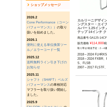
ショップメッセージ
2026.2
カルリーニデザイン
Cone Performance（コーン
ングスター・エイ
パフォーマンス））
の取り
ルバー 1.25イン
テップ 14インチ 
扱いを始めました。
商品番号
GA125-14CF
2026.1
¥
114,800
販売価格
税
便利に使える単位換算ツー
2018～2024 FLHRXS

2～4
ル／エラーコード一覧
2018～2024 FXBR、
2018～2024 FLHRXS

FLSB

2025.12
2018～2024 FXBR、
2007～2017 FLSTF、
送料無料ライン引き下げの
S、FLSB

B、FLSTFBS、FXSB
お知らせ
2007～2017 FLSTF
E、FXSE

B、FLSTFBS、FXS
2008～2017 FXDF、
2025.11
BSE、FXSE

G、FXDLS

シャフト（SHAFT）ベルズ
2008～2017 FXDF
14インチ（約35.6cm）
パフォーマンス
の車検対応
G、FXDLS
Carlini Design（カ
マフラーを取り扱い開始し
ザイン）
ました。
2025.9
FALCON（ファルコン）
の