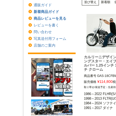
並び替え
新着順
通販ガイド
新着商品ガイド
商品レビューを見る
レビューを書く
問い合わせ
写真送付用フォーム
店舗のご案内
カルリーニデザイン
ングスター・エイ
ルバー 1.25インチ 
チ クローム
商品番号
GAS-18CFBW
¥
114,800
販売価格
税
1986～2022 FLHR、
生産待
FLHRC

1986～2022 FLHR(S/C
1998～2013 FLTR、FL
1998～2013 FLTR(U/X
1984～2024 ソフテイル
1984～2024 ソフテイ
1991～2017 ダイナ

※スプリンガーおよび1
チ径ライザー装着車不可