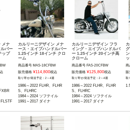
2008～2017 FXDF、FXDW
Carlini Design（カルリー二デ
Carlini Design（カルリー二デ
m）
G、FXDLS
ザイン）
ザイン）
C
ザ
 メナ
カルリーニデザイン メナ
カルリーニデザイン フラ
カ
ドルバー
ース・エイプハンドルバー
イング・エイプハンドルバ
グ
ステップ
1.25インチ 18インチ クロ
ー 1.25インチ 20インチ高
ン
ーム
クローム
ッ
BW

商品番号
MAS-18CFBW

商品番号
FAS-20CFBW

商
W

¥
114,800
¥
125,800
込
販売価格
税込
販売価格
税込
販
1986～2022 FLHR、FLHRS、
1986～2022 FLHR、FLHRS、
週
2～4週
2～4週
FXBRS、
FLHRC

FLHRC

1
1986～2022 FLHR、FLHR
1986～2022 FLHR、FLHR
1
1998～2013 FLTR、FLTRU/X

1998～2013 FLTR、FLTRU/X

ザ
FXBR
S、FLHRC

S、FLHRC

FLSTF
1984～2024 ソフテイル

1984～2024 ソフテイル

※
1984～2024 ソフテイル

1984～2024 ソフテイル

、FXSBS
1991～2017 ダイナ

1991～2017 ダイナ

、FLSTF
1991～2017 ダイナ

1991～2017 ダイナ

※スプリンガーおよび1.25イン
※スプリンガーおよび1.25イン
C
B、FXS
1998～2013 FLTR、FLTRU/
1998～2013 FLTR、FLTRU/
FXDW
チ径ライザー装着車不可

チ径ライザー装着車不可

ザ
X
X
18インチトール

20インチ（約51cm）

、FXDW
6cm）

Carlini Design（カルリー二デ
Carlini Design（カルリー二デ
ルリー二デ
ザイン）
ザイン）