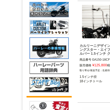
18インチトール（約45.
Carlini Design（カ
ザイン）
カルリーニデザイン
ングスター・エイ
ルバー 1.5インチ 
商品番号
GA150-18CF
¥
125,800
販売価格
税
クランプ部1.5インチ
生産待
ー装着車

1.5インチ径

※2015～ FLTRU、FL
FLTRK不可

Carlini Design（カ
ザイン）