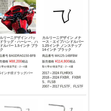


arlini Design（カルリー二デ
イン）
ルリーニデザイン バッ
カルリーニデザイン メナ
ドラッグ・ハーレー、ハ
ース・エイプハンドルバー
ドルバー 1.5インチ ブラ
1.25インチ ノンステップ
ク
14インチ ブラック
品番号
BAGDRAG150-BFB
商品番号
MA125-14BFBW

¥
88,200
¥
114,800
売価格
税込
販売価格
税込
2017～2024 FLHRXS

2～4週
2～4週
.5インチ径クランプ仕様ライ
2018～2024 FXBR、FXBRS、
.5インチ径ドラッグバー
2017～2024 FLHRXS

ー装着車

FLSB

2018～2024 FXBR、FXBR
油圧クラッチ搭載車不可

2007～2017 FLSTF、FLSTF
S、FLSB

B、FLSTFBS、FXSB、FXSBS
2007～2017 FLSTF、FLSTF
arlini Design（カルリーニデ
E、FXSE

B、FLSTFBS、FXSB、FXS
イン）
2008～2017 FXDF、FXDW
BSE、FXSE

G、FXDLS

2008～2017 FXDF、FXDW
14インチトール（約35.6cm）

G、FXDLS
Carlini Design（カルリー二デ