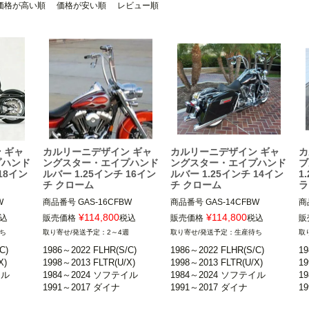
価格が高い順
価格が安い順
レビュー順
 ギャ
カルリーニデザイン ギャ
カルリーニデザイン ギャ
カ
プハンド
ングスター・エイプハンド
ングスター・エイプハンド
ブ
18イン
ルバー 1.25インチ 16イン
ルバー 1.25インチ 14イン
1
チ クローム
チ クローム
ラ


商品番号
GAS-16CFBW

商品番号
GAS-14CFBW

商
¥
114,800
¥
114,800
込
販売価格
税込
販売価格
税込
販
FLHRS、
1986～2022 FLHR、FLHRS、
1986～2022 FLHR、FLHRS、
1
ち
2～4週
生産待ち
FLHRC

FLHRC

FL
)

1986～2022 FLHR(S/C)

1986～2022 FLHR(S/C)

19
TRU/X

1998～2013 FLTR、FLTRU/X

1998～2013 FLTR、FLTRU/X

19
)

1998～2013 FLTR(U/X)

1998～2013 FLTR(U/X)

19


1984～2024 ソフテイル

1984～2024 ソフテイル

1
ル

1984～2024 ソフテイル

1984～2024 ソフテイル

1
1991～2017 ダイナ

1991～2017 ダイナ

1
1991～2017 ダイナ
1991～2017 ダイナ
1
.25イン
※スプリンガーおよび1.25イン
※スプリンガーおよび1.25イン
※


チ径ライザー装着車不可

チ径ライザー装着車不可

チ