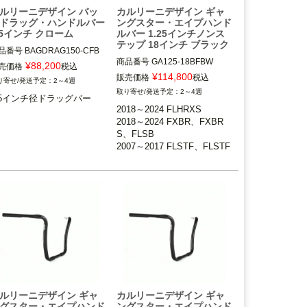
ルリーニデザイン バッ
カルリーニデザイン ギャ
ドラッグ・ハンドルバー
ングスター・エイプハンド
.5インチ クローム
ルバー 1.25インチノンス
テップ 18インチ ブラック
品番号
BAGDRAG150-CFB
商品番号
GA125-18BFBW

¥
88,200
売価格
税込
¥
114,800
販売価格
税込
2～4週
2018～2024 FLHRXS

.5インチ径クランプ仕様ライ
2～4週
.5インチ径ドラッグバー
2018～2024 FXBR、FXBRS、
ー装着車

2018～2024 FLHRXS

FLSB

油圧クラッチ搭載車不可

2018～2024 FXBR、FXBR
2007～2017 FLSTF、FLSTF
S、FLSB

B、FLSTFBS、FXSB、FXSBS
arlini Design（カルリーニデ
2007～2017 FLSTF、FLSTF
E、FXSE

イン）
B、FLSTFBS、FXSB、FXS
2008～2017 FXDF、FXDW
BSE、FXSE

G、FXDLS

2008～2017 FXDF、FXDW
18インチ（約45.7cm）

G、FXDLS
Carlini Design（カルリー二デ
ザイン）
ルリーニデザイン ギャ
カルリーニデザイン ギャ
グスター・エイプハンド
ングスター・エイプハンド