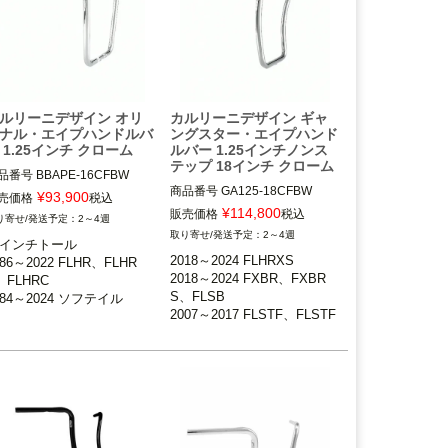
ザイン）
ルリーニデザイン オリ
カルリーニデザイン ギャ
ナル・エイプハンドルバ
ングスター・エイプハンド
 1.25インチ クローム
ルバー 1.25インチノンス
テップ 18インチ クローム
品番号
BBAPE-16CFBW

商品番号
GA125-18CFBW

¥
93,900
売価格
税込
986～2022 FLHR、FLHRS、
¥
114,800
販売価格
税込
2～4週
2018～2024 FLHRXS

HRC

2～4週
6インチトール

2018～2024 FXBR、FXBRS、
98～2013 FLTR、FLTRU/X

2018～2024 FLHRXS

986～2022 FLHR、FLHR
FLSB

984～2024 ソフテイル

2018～2024 FXBR、FXBR
、FLHRC

2007～2017 FLSTF、FLSTF
991～2017 ダイナ

S、FLSB

984～2024 ソフテイル

B、FLSTFBS、FXSB、FXSBS
スプリンガーおよび1.25イン
2007～2017 FLSTF、FLSTF
991～2017 ダイナ

E、FXSE

径ライザー装着車不可

B、FLSTFBS、FXSB、FXS
998～2013 FLTR、FLTRU/
2008～2017 FXDF、FXDW
BSE、FXSE

G、FXDLS

arlini Design（カルリー二デ
2008～2017 FXDF、FXDW
18インチ（約45.7cm）

イン）
G、FXDLS
Carlini Design（カルリー二デ
ザイン）