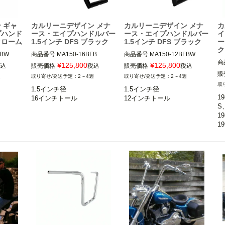
 ギャ
カルリーニデザイン メナ
カルリーニデザイン メナ
カ
プハンド
ース・エイプハンドルバー
ース・エイプハンドルバー
イ
クローム
1.5インチ DFS ブラック
1.5インチ DFS ブラック
ー
ク
商品番号
MA150-16BFB

商品番号
MA150-12BFBW

商
旧型番：15RGMA150-12BFB
¥
125,800
¥
125,800
込
販売価格
税込
販売価格
税込
22/5/20旧型番：15RGMA150-
W

販
週
2～4週
2～4週
1
16BFBW

旧型番(22/03/23)：DFSMA150
1.5インチ径

1.5インチ径

FL
22/03/23旧型番：DFSMA150-
-12BFBW

1
19
16BFBW

S
1
クランプ部1.5インチ径ライザ
1
1
クランプ部1.5インチ径ライザ
ー装着車

1
※
ー装着車

※2015～ FLTRU、FLTRX/S、
1
チ
※2015～ FLTRU、FLTRX/S、
FLTRK不可

X
1
FLTRK不可

Carlini Design（カルリー二デ
C
Carlini Design（カルリー二デ
ザイン）
ザ
ザイン）