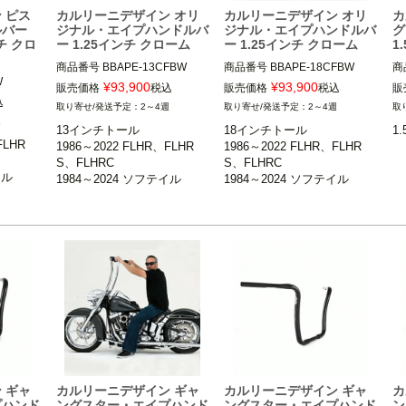
 ピス
カルリーニデザイン オリ
カルリーニデザイン オリ
カ
ルバー
ジナル・エイプハンドルバ
ジナル・エイプハンドルバ
グ
チ クロ
ー 1.25インチ クローム
ー 1.25インチ クローム
1
商品番号
BBAPE-13CFBW

商品番号
BBAPE-18CFBW

商


W

¥
93,900
¥
93,900
販売価格
税込
販売価格
税込
販
1986～2022 FLHR、FLHRS、
1986～2022 FLHR、FLHRS、
込
2～4週
2～4週
FLHRS、
FLHRC

FLHRC

1
週
13インチトール

18インチトール

1
1998～2013 FLTR、FLTRU/X

1998～2013 FLTR、FLTRU/X

ザ
FLHR
TRU/X

1986～2022 FLHR、FLHR
1986～2022 FLHR、FLHR
1984～2024 ソフテイル

1984～2024 ソフテイル

※


S、FLHRC

S、FLHRC

1991～2017 ダイナ

1991～2017 ダイナ

ル

1984～2024 ソフテイル

1984～2024 ソフテイル

※スプリンガーおよび1.25イン
※スプリンガーおよび1.25イン
C
.25イン
1991～2017 ダイナ

1991～2017 ダイナ

チ径ライザー装着車不可

チ径ライザー装着車不可

ザ
LTRU/


1998～2013 FLTR、FLTRU/
1998～2013 FLTR、FLTRU/
m）

Carlini Design（カルリー二デ
Carlini Design（カルリー二デ
ザイン）
ザイン）
ルリー二デ
 ギャ
カルリーニデザイン ギャ
カルリーニデザイン ギャ
カ
プハンド
ングスター・エイプハンド
ングスター・エイプハンド
ン