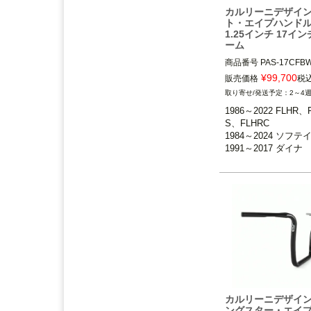
アンドディーエキゾース
カルリーニデザイン
ト）
の取り扱いを始めまし
ト・エイプハンド
た。
1.25インチ 17イン
ーム
2025.3
商品番号
PAS-17CFBW
feture ヘルメット（フュー
¥
99,700
販売価格
税
チャーヘルメット）
の取り
1986～2022 FLHR、
2～4
扱いを始めました。
FLHRC

1986～2022 FLHR、
1998～2013 FLTR、FL
2025.1
S、FLHRC

1984～2024 ソフテイル
DEAN SPEED （ディーンス
1984～2024 ソフテイ
1991～2017 ダイナ

ピード）
の取り扱いを始め
1991～2017 ダイナ

※スプリンガーおよび1
ました。
1998～2013 FLTR、F
チ径ライザー装着車不可
X
17インチトール（約43c
2024.12
Blow Performance Exhaust
Carlini Design（カ
s（ブローパフォーマンスエ
ザイン）
キゾースト）
の取り扱いを
始めました。
2024.11
By City（バイ シティ）
の日
本総代理店となりました。
カルリーニデザイン
ングスター・エイ