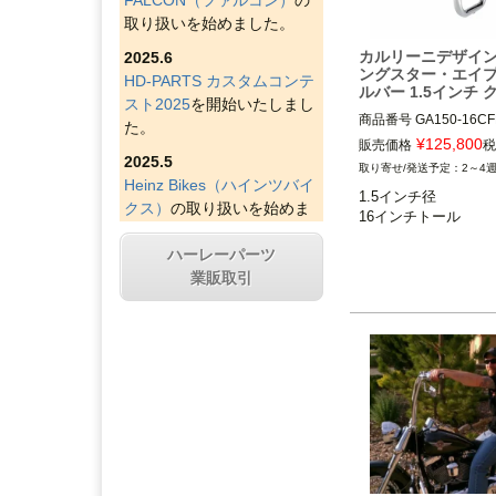
取り扱いを始めました。
カルリーニデザイン
2025.6
ングスター・エイ
HD-PARTS カスタムコンテ
ルバー 1.5インチ 
スト2025
を開始いたしまし
商品番号
た。
¥
125,800
販売価格
税
2025.5
2～4
Heinz Bikes（ハインツバイ
1.5インチ径

クス）
の取り扱いを始めま
した。
ハーレーパーツ
2025.4
業販取引
Figurati Designs（フィグラ
ティデザイン）
の取り扱い
を始めました。
2025.4
Indian Larry Motorcycles
の
取り扱いを始めました。
2025.4
D&D エキゾースト（ディー