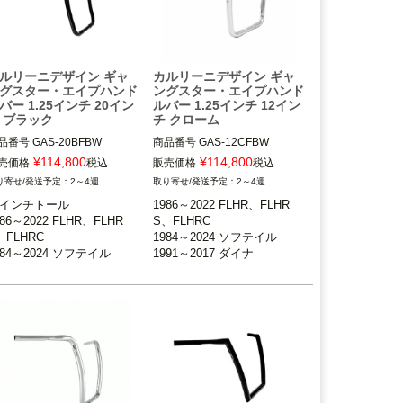
ルリーニデザイン ギャ
カルリーニデザイン ギャ
グスター・エイプハンド
ングスター・エイプハンド
バー 1.25インチ 20イン
ルバー 1.25インチ 12イン
 ブラック
チ クローム
品番号
GAS-20BFBW

商品番号
GAS-12CFBW

¥
114,800
¥
114,800
売価格
税込
販売価格
税込
986～2022 FLHR、FLHRS、
1986～2022 FLHR、FLHRS、
2～4週
2～4週
HRC

FLHRC

0インチトール

1986～2022 FLHR、FLHR
98～2013 FLTR、FLTRU/X

1998～2013 FLTR、FLTRU/X

986～2022 FLHR、FLHR
S、FLHRC

984～2024 ソフテイル

1984～2024 ソフテイル

、FLHRC

1984～2024 ソフテイル

991～2017 ダイナ

1991～2017 ダイナ

984～2024 ソフテイル

1991～2017 ダイナ

スプリンガーおよび1.25イン
※スプリンガーおよび1.25イン
991～2017 ダイナ

1998～2013 FLTR、FLTRU/
径ライザー装着車不可

チ径ライザー装着車不可

998～2013 FLTR、FLTRU/
X
12インチトール（約30.5cm）

arlini Design（カルリー二デ
イン）
Carlini Design（カルリー二デ
ザイン）