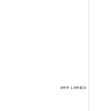
8
件中
1
-
8
件表示