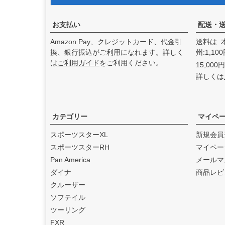
アンドディーエキゾース
ト）
の取り扱いを始めまし
た。
お支払い
配送・
2025.3
Amazon Pay、クレジットカード、代金引
送料は 
feture ヘルメット（フュー
換、銀行振込がご利用になれます。詳しく
州:1,1
チャーヘルメット）
の取り
は
ご利用ガイド
をご利用ください。
15,00
扱いを始めました。
詳しくは
2025.1
DEAN SPEED （ディーンス
ピード）
の取り扱いを始め
ました。
カテゴリー
マイペ
2024.12
スポーツスターXL
新規会員
Blow Performance Exhaust
スポーツスターRH
マイペー
s（ブローパフォーマンスエ
Pan America
メールマ
キゾースト）
の取り扱いを
ダイナ
商品レビ
始めました。
クルーザー
2024.11
ソフテイル
By City（バイ シティ）
の日
ツーリング
本総代理店となりました。
FXR