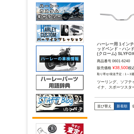
ハーレー用 1インチ
ッドベンド・ハン
(クローム) SLYFO
商品番号
0601-6240

3OT：TM-SLY31
¥
38,500
販売価格
税
1～3
ツーリング、ソフテ
イナ、スポーツスタ
並び替え
新着順