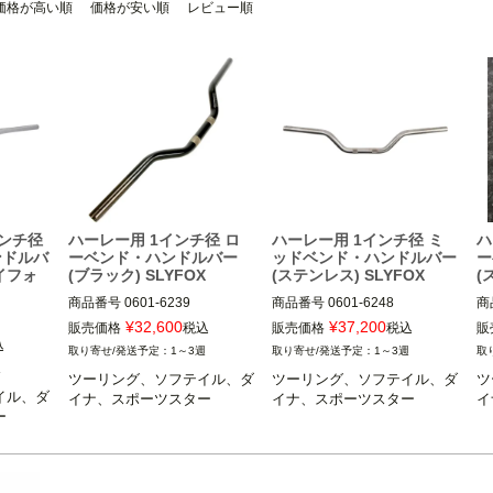
価格が高い順
価格が安い順
レビュー順
インチ径
ハーレー用 1インチ径 ロ
ハーレー用 1インチ径 ミ
ハ
ンドルバ
ーベンド・ハンドルバー
ッドベンド・ハンドルバー
ー
ライフォ
(ブラック) SLYFOX
(ステンレス) SLYFOX
(
商品番号
0601-6239

商品番号
0601-6248

商
3OT：TM-SLY30
3OT：TM-SLY38
3
¥
32,600
¥
37,200
販売価格
税込
販売価格
税込
販
込
1～3週
1～3週
週
ツーリング、ソフテイル、ダ
ツーリング、ソフテイル、ダ
ツ
イル、ダ
イナ、スポーツスター
イナ、スポーツスター
イ
ー