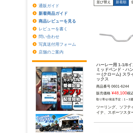
並び替え
新着順
通販ガイド
新着商品ガイド
商品レビューを見る
レビューを書く
問い合わせ
写真送付用フォーム
店舗のご案内
ハーレー用 1-1/8
ミッドベンド・ハ
ー (クローム) ス
ックス
商品番号
0601-6244

3OT：TM-SLY35
¥
48,100
販売価格
税
1～3
ツーリング、ソフテ
イナ、スポーツスタ