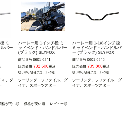
径 ミ
ハーレー用 1インチ径 ミ
ハーレー用 1-1/8インチ径
ドルバー
ッドベンド・ハンドルバー
ミッドベンド・ハンドルバ
X
(ブラック) SLYFOX
ー (ブラック) SLYFOX
商品番号
0601-6241

商品番号
0601-6245

3OT：TM-SLY32
3OT：TM-SLY36
¥
32,600
¥
39,800
込
販売価格
税込
販売価格
税込
週
1～3週
1～3週
イル、ダ
ツーリング、ソフテイル、ダ
ツーリング、ソフテイル、ダ
ー
イナ、スポーツスター
イナ、スポーツスター
価格が高い順
価格が安い順
レビュー順