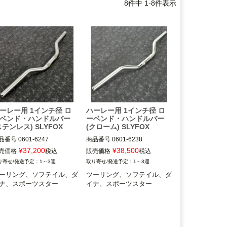
8
件中
1
-
8
件表示
ーレー用 1インチ径 ロ
ハーレー用 1インチ径 ロ
ベンド・ハンドルバー
ーベンド・ハンドルバー
ステンレス) SLYFOX
(クローム) SLYFOX
品番号
0601-6247

商品番号
0601-6238

OT：TM-SLY37
3OT：TM-SLY29
¥
37,200
¥
38,500
売価格
税込
販売価格
税込
1～3週
1～3週
ーリング、ソフテイル、ダ
ツーリング、ソフテイル、ダ
ナ、スポーツスター
イナ、スポーツスター