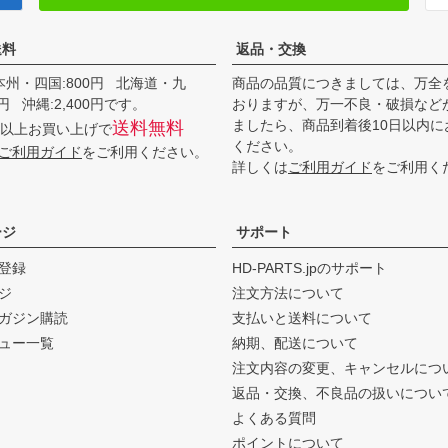
送料
返品・交換
本州・四国:800円 北海道・九
商品の品質につきましては、万全
00円 沖縄:2,400円です。
おりますが、万一不良・破損など
ましたら、商品到着後10日以内に
送料無料
0円以上お買い上げで
ください。
ご利用ガイド
をご利用ください。
詳しくは
ご利用ガイド
をご利用く
ージ
サポート
登録
HD-PARTS.jpのサポート
ジ
注文方法について
ガジン購読
支払いと送料について
ュー一覧
納期、配送について
注文内容の変更、キャンセルにつ
返品・交換、不良品の扱いについ
よくある質問
ポイントについて