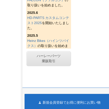
取り扱いを始めました。
2025.6
HD-PARTS カスタムコンテ
スト2025
を開始いたしまし
た。
2025.5
Heinz Bikes（ハインツバイ
クス）
の取り扱いを始めま
した。
ハーレーパーツ
2025.4
業販取引
Figurati Designs（フィグラ
ティデザイン）
の取り扱い
を始めました。
2025.4
Indian Larry Motorcycles
の
取り扱いを始めました。
2025.4
新規会員登録でお得に便利にお買い物
D&D エキゾースト（ディー