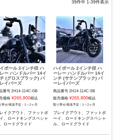
39
件中
1
-
39
件表示
イボール 2インチ径 ハ
ハイボール 2インチ径 ハ
レー ハンドルバー 14イ
ーレー ハンドルバー 14イ
チ (グロスブラック) バ
ンチ (サテンブラック) バ
レイバーズ
ーレイバーズ
品番号
2H14-114C-GB
商品番号
2H14-114C-SB
¥
265,800
¥
265,800
売価格
税込
販売価格
税込
1～2ヶ月
1～2ヶ月
レイクアウト、ファットボ
ブレイクアウト、ファットボ
イ、ロードキングスペシャ
ーイ、ロードキングスペシャ
、ロードグライド
ル、ロードグライド