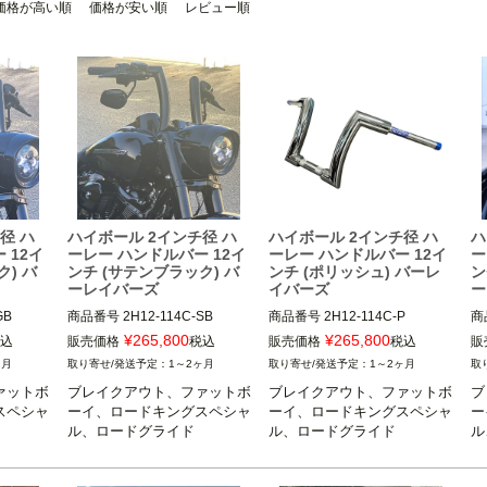
価格が高い順
価格が安い順
レビュー順
径 ハ
ハイボール 2インチ径 ハ
ハイボール 2インチ径 ハ
ハ
 12イ
ーレー ハンドルバー 12イ
ーレー ハンドルバー 12イ
ー
ク) バ
ンチ (サテンブラック) バ
ンチ (ポリッシュ) バーレ
ン
ーレイバーズ
イバーズ
ー
GB
商品番号
2H12-114C-SB
商品番号
2H12-114C-P
商
¥
265,800
¥
265,800
込
販売価格
税込
販売価格
税込
販
ヶ月
1～2ヶ月
1～2ヶ月
ァットボ
ブレイクアウト、ファットボ
ブレイクアウト、ファットボ
ブ
スペシャ
ーイ、ロードキングスペシャ
ーイ、ロードキングスペシャ
ー
ル、ロードグライド
ル、ロードグライド
ル