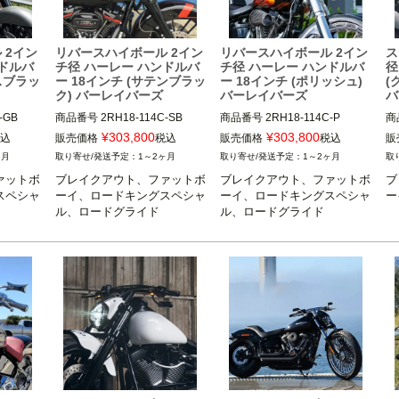
 2イン
リバースハイボール 2イン
リバースハイボール 2イン
ス
ンドルバ
チ径 ハーレー ハンドルバ
チ径 ハーレー ハンドルバ
径
スブラッ
ー 18インチ (サテンブラッ
ー 18インチ (ポリッシュ)
(
ク) バーレイバーズ
バーレイバーズ
バ
-GB
商品番号
2RH18-114C-SB
商品番号
2RH18-114C-P
商
¥
303,800
¥
303,800
込
販売価格
税込
販売価格
税込
販
ヶ月
1～2ヶ月
1～2ヶ月
ァットボ
ブレイクアウト、ファットボ
ブレイクアウト、ファットボ
ブ
スペシャ
ーイ、ロードキングスペシャ
ーイ、ロードキングスペシャ
ー
ル、ロードグライド
ル、ロードグライド