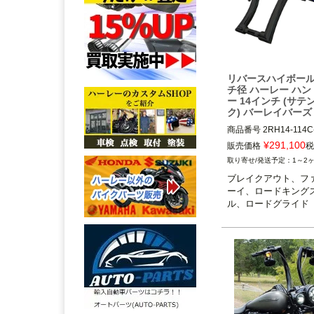
リバースハイボール
チ径 ハーレー ハ
ー 14インチ (サテ
ク) バーレイバーズ
商品番号
2RH14-114C
¥
291,100
販売価格
税
1～2
ブレイクアウト、フ
ーイ、ロードキング
ル、ロードグライド