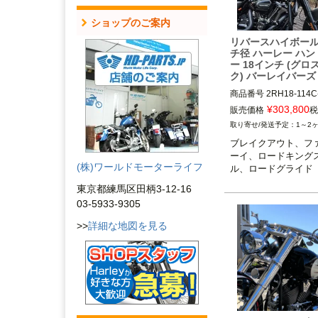
ショップのご案内
リバースハイボール
チ径 ハーレー ハ
ー 18インチ (グロ
ク) バーレイバーズ
商品番号
2RH18-114C
¥
303,800
販売価格
税
1～2
ブレイクアウト、フ
ーイ、ロードキング
(株)ワールドモーターライフ
ル、ロードグライド
東京都練馬区田柄3-12-16
03-5933-9305
>>
詳細な地図を見る