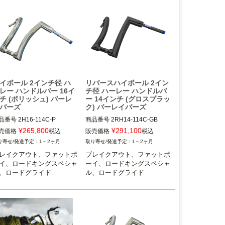
イボール 2インチ径 ハ
リバースハイボール 2イン
レー ハンドルバー 16イ
チ径 ハーレー ハンドルバ
チ (ポリッシュ) バーレ
ー 14インチ (グロスブラッ
バーズ
ク) バーレイバーズ
品番号
2H16-114C-P
商品番号
2RH14-114C-GB
¥
265,800
¥
291,100
売価格
税込
販売価格
税込
1～2ヶ月
1～2ヶ月
レイクアウト、ファットボ
ブレイクアウト、ファットボ
イ、ロードキングスペシャ
ーイ、ロードキングスペシャ
、ロードグライド
ル、ロードグライド