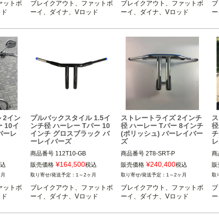
ァットボ
ブレイクアウト、ファットボ
ブレイクアウト、ファットボ
ブ
ッド
ーイ、ダイナ、Vロッド
ーイ、ダイナ、Vロッド
ー
 2イン
プルバックスタイル 1.5イ
ストレートライズ 2インチ
ス
 10イ
ンチ径 ハーレー Tバー 10
径 ハーレー Tバー 8インチ
径
 バーレ
インチ グロスブラック バ
(ポリッシュ) バーレイバー
チ
ーレイバーズ
ズ
レ
商品番号
112T10-GB

商品番号
2T8-SRT-P
商
¥
164,500
¥
240,400
込
販売価格
税込
販売価格
税込
販
ブレイクアウト、ファットボー
ヶ月
1～2ヶ月
1～2ヶ月
イ、ダイナ、Vロッド 他

ァットボ
ブレイクアウト、ファットボ
ブレイクアウト、ファットボ
ブ
※ご注文の際は通信欄で車輌の
ッド
ーイ、ダイナ、Vロッド
ーイ、ダイナ、Vロッド
ー
年式、モデル名をお知らせ下さ
い
