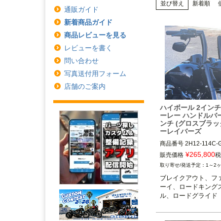
並び替え
新着順
通販ガイド
新着商品ガイド
商品レビューを見る
レビューを書く
問い合わせ
写真送付用フォーム
店舗のご案内
ハイボール 2インチ
ーレー ハンドルバー
ンチ (グロスブラッ
ーレイバーズ
商品番号
2H12-114C-
¥
265,800
販売価格
税
1～2
ブレイクアウト、フ
ーイ、ロードキング
ル、ロードグライド