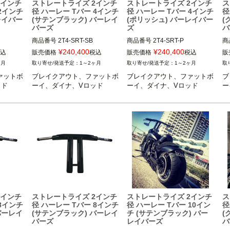
2インチ
ストレートライズ 2インチ
ストレートライズ 2インチ
ス
2インチ
径 ハーレー Tバー 4インチ
径 ハーレー Tバー 4インチ
径
レイバー
(サテンブラック) バーレイ
(ポリッシュ) バーレイバー
(
バーズ
ズ
バ
商品番号
2T4-SRT-SB
商品番号
2T4-SRT-P
商
¥
240,400
¥
240,400
込
販売価格
税込
販売価格
税込
販
ヶ月
1～2ヶ月
1～2ヶ月
ァットボ
ブレイクアウト、ファットボ
ブレイクアウト、ファットボ
ブ
ッド
ーイ、ダイナ、Vロッド
ーイ、ダイナ、Vロッド
ー
2インチ
ストレートライズ 2インチ
ストレートライズ 2インチ
ス
8インチ
径 ハーレー Tバー 8インチ
径 ハーレー Tバー 10イン
径
バーレイ
(サテンブラック) バーレイ
チ (サテンブラック) バー
(
バーズ
レイバーズ
バ