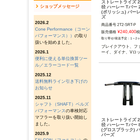
ストレートライズ 
ショップメッセージ
径 ハーレー Tバー 
(ポリッシュ) バー
ズ
2026.2
商品番号
2T2-SRT-P
Cone Performance（コーン
¥
240,400
販売価格
税
パフォーマンス））
の取り
1～2
扱いを始めました。
ブレイクアウト、フ
2026.1
ーイ、ダイナ、Vロ
便利に使える単位換算ツー
ル／エラーコード一覧
2025.12
送料無料ライン引き下げの
お知らせ
2025.11
シャフト（SHAFT）ベルズ
パフォーマンス
の車検対応
マフラーを取り扱い開始し
ストレートライズ 
ました。
径 ハーレー Tバー 
(グロスブラック) 
2025.9
バーズ
FALCON（ファルコン）
の