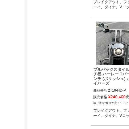
アンドディーエキゾース
ブレイクアウト、フ
ト）
の取り扱いを始めまし
ーイ、ダイナ、Vロ
た。
2025.3
feture ヘルメット（フュー
チャーヘルメット）
の取り
扱いを始めました。
2025.1
DEAN SPEED （ディーンス
ピード）
の取り扱いを始め
ました。
プルバックスタイル
チ径 ハーレー Tバー
2024.12
ンチ (ポリッシュ)
Blow Performance Exhaust
イバーズ
s（ブローパフォーマンスエ
商品番号
2T10-HD-P
キゾースト）
の取り扱いを
¥
240,400
販売価格
税
始めました。
1～2
2024.11
ブレイクアウト、フ
By City（バイ シティ）
の日
ーイ、ダイナ、Vロ
本総代理店となりました。