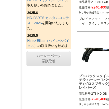
商品番号
2T8-SRT-GB
取り扱いを始めました。
¥
240,400
販売価格
税
2025.6
1～2
HD-PARTS カスタムコンテ
ブレイクアウト、フ
スト2025
を開始いたしまし
ーイ、ダイナ、Vロ
た。
2025.5
Heinz Bikes（ハインツバイ
クス）
の取り扱いを始めま
した。
ハーレーパーツ
2025.4
業販取引
Figurati Designs（フィグラ
ティデザイン）
の取り扱い
を始めました。
プルバックスタイル
チ径 ハーレー Tバー
2025.4
チ (グロスブラック
Indian Larry Motorcycles
の
レイバーズ
取り扱いを始めました。
商品番号
2T8-HD-GB
2025.4
¥
240,400
販売価格
税
D&D エキゾースト（ディー
1～2