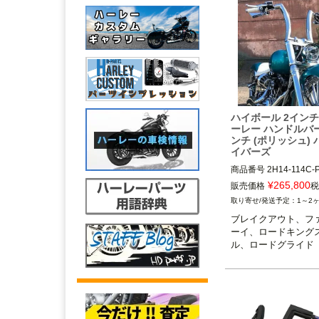
ハイボール 2インチ
ーレー ハンドルバー
ンチ (ポリッシュ)
イバーズ
商品番号
2H14-114C-
¥
265,800
販売価格
税
1～2
ブレイクアウト、フ
ーイ、ロードキング
ル、ロードグライド