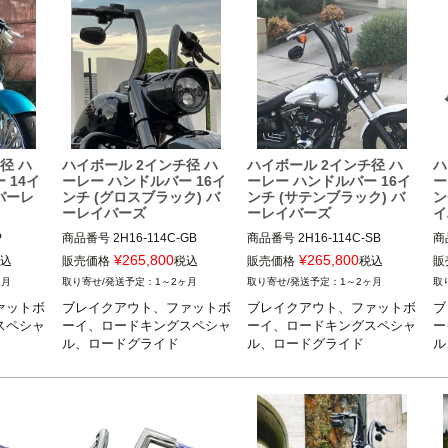
径 ハ
ハイボール 2インチ径 ハ
ハイボール 2インチ径 ハ
ハ
 14イ
ーレー ハンドルバー 16イ
ーレー ハンドルバー 16イ
ー
 バーレ
ンチ (グロスブラック) バ
ンチ (サテンブラック) バ
ン
ーレイバーズ
ーレイバーズ
イ
P
商品番号
2H16-114C-GB
商品番号
2H16-114C-SB
商
¥
265,800
¥
265,800
込
販売価格
税込
販売価格
税込
販
ヶ月
1～2ヶ月
1～2ヶ月
ァットボ
ブレイクアウト、ファットボ
ブレイクアウト、ファットボ
ブ
スペシャ
ーイ、ロードキングスペシャ
ーイ、ロードキングスペシャ
ー
ル、ロードグライド
ル、ロードグライド
ル