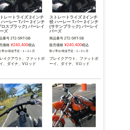
トレートライズ 2インチ
ストレートライズ 2インチ
 ハーレー Tバー 2インチ
径 ハーレー Tバー 2インチ
グロスブラック) バーレイ
(サテンブラック) バーレイ
ーズ
バーズ
品番号
2T2-SRT-GB
商品番号
2T2-SRT-SB
¥
240,400
¥
240,400
売価格
税込
販売価格
税込
1～2ヶ月
1～2ヶ月
レイクアウト、ファットボ
ブレイクアウト、ファットボ
イ、ダイナ、Vロッド
ーイ、ダイナ、Vロッド