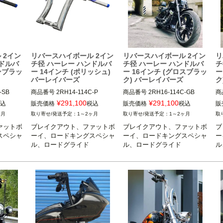
 2イン
リバースハイボール 2イン
リバースハイボール 2イン
リ
ンドルバ
チ径 ハーレー ハンドルバ
チ径 ハーレー ハンドルバ
チ
ンブラッ
ー 14インチ (ポリッシュ)
ー 16インチ (グロスブラッ
ー
バーレイバーズ
ク) バーレイバーズ
ク
-SB
商品番号
2RH14-114C-P
商品番号
2RH16-114C-GB
商
¥
291,100
¥
291,100
込
販売価格
税込
販売価格
税込
販
ヶ月
1～2ヶ月
1～2ヶ月
ァットボ
ブレイクアウト、ファットボ
ブレイクアウト、ファットボ
ブ
スペシャ
ーイ、ロードキングスペシャ
ーイ、ロードキングスペシャ
ー
ル、ロードグライド
ル、ロードグライド
ル