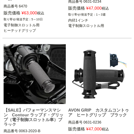
商品番号
0631-0234

商品番号
6470

販売価格
¥
47,000
税込
2BC：424867

電子制御スロットル搭載車

販売価格
¥
63,000
税込
1～3週
※2015～2023 ロードグライド不可

5～10日
内径1インチ

2024 FLHTK、FLTRK、FLHRXS

※2023～ FLHXSE、FLTRXSE、2024
電子制御スロットル用

電子制御スロットル用
2008～2023 ツーリング、トライク

～ FLHX、FLTRX、FLTRXSTSEは不
ヒーテッドグリップ
2016～2024 ソフテイル

可

2011～2017 CVOソフテイル

2016～2017 FXDLS

AVON（エイボン）
Kuryakyn（クリアキン）
【SALE】パフォーマンスマシ
AVON GRIP カスタムコントゥ
ン Contour ラップド・グリッ
ア ヒートグリップ ブラック
プ（電子制御スロットル車）ブ
商品番号
0631-0236

ラック
販売価格
¥
47,000
税込
商品番号
0063-2020-B

電子制御スロットル搭載車
