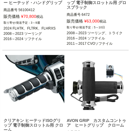
ー ヒーテッド・ハンドグリップ
ップ 電子制御スロットル用 グロ
スブラック
商品番号
56100412

商品番号
6472

2024 FLHTK、FLTRK、FLHRXS

販売価格
¥
70,800
税込
2BC：424898

2008～2023 ツーリング

販売価格
¥
63,000
税込
3～9週
※CVOツーリング不可

5～10日
2024 FLHTK、FLTRK、FLHRXS

電子制御スロットル用

2014～2024 トライク（CVO含む）

2008～2023 ツーリング、トライク

2008～2023 ツーリング

2024 FLHTK、FLTRK、FLHRXS

2016～2024 ソフテイル

2016～2024 ソフテイル

2016～2024 ソフテイル

2008～2023 ツーリング、トライク

※FXSE不可

2011～2017 CVOソフテイル

2016～2017 FXDLS

2016～2024 ソフテイル

2016～2017 FXDLS

2016～2017 FXDLS
2014～2024 トライク
2011～2017 CVOソフテイル

2016～2017 FXDLS

Harley Davidson（ハーレーダビッド
ソン）
Kuryakyn（クリアキン）
クリアキン ヒーテッドISOグリ
AVON GRIP カスタムコントゥ
ップ 電子制御スロットル用 クロ
ア ヒートグリップ クローム
ーム