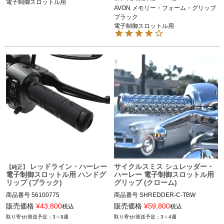
電子制御スロットル用
1インチハンドル装着車

電子制御スロットル用

AVON メモリー・フォーム・グリップ 
※2023～ FLHXSE、FLTRXSE、2024
ブラック

AVON GRIPS(エイボン グリップ)
～ FLHX、FLTRX、FLTRXSTSEは不
電子制御スロットル用
可

AVON（エイボン）
レッドライン・ハーレー
サイクルスミス シュレッダー・
【純正】
電子制御スロットル用 ハンドグ
ハーレー 電子制御スロットル用
リップ (ブラック)
グリップ (クローム)
商品番号
56100775
商品番号
SHREDDER-C-TBW
販売価格
¥
43,800
販売価格
¥
59,800
税込
税込
3～9週
3～4週