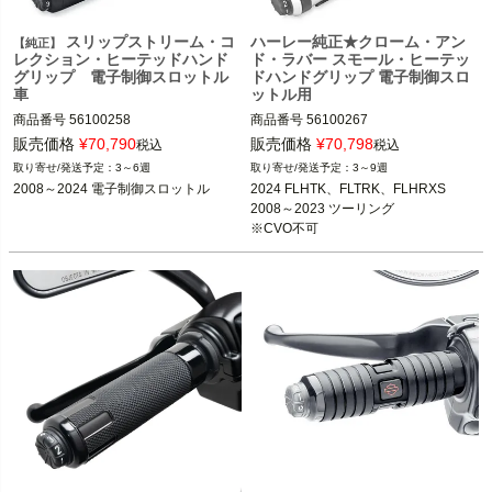
スリップストリーム・コ
ハーレー純正★クローム・アン
【純正】
レクション・ヒーテッドハンド
ド・ラバー スモール・ヒーテッ
グリップ 電子制御スロットル
ドハンドグリップ 電子制御スロ
車
ットル用
商品番号
56100258

商品番号
56100267
販売価格
¥
70,790
販売価格
¥
70,798
税込
税込
2008～2024 電子制御スロットル

3～6週
3～9週
※2023～ FLHXSE、FLTRXSE、2024
2008～2024 電子制御スロットル
2024 FLHTK、FLTRK、FLHRXS

～ FLHX、FLTRX、FLTRXSTSEは不
2008～2023 ツーリング

可

※CVO不可

2016～2024 ソフテイル

Harley Davidson（ハーレー ダビッド
2016～2017 FXDLS

ソン）
2014～2024 トライク