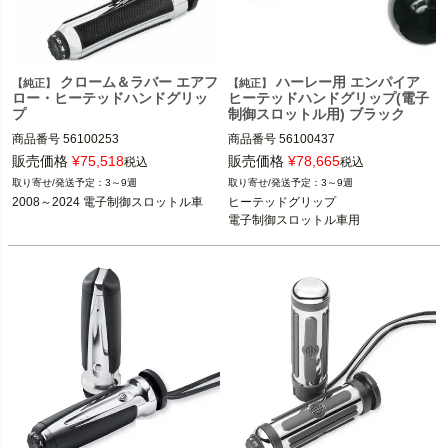
クローム＆ラバー エアフ
ハーレー用 エンパイア
【純正】
【純正】
ロー・ヒーテッドハンドグリッ
ヒーテッドハンドグリップ(電子
プ
制御スロットル用) ブラック
商品番号
56100253

商品番号
56100437
販売価格
¥
75,518
販売価格
¥
78,665
税込
税込
3～9週
3～9週
※CVO、2016年以降のFXSEは不可
2008～2024 電子制御スロットル車
ヒーテッドグリップ

※2023～ FLHXSE、FLTRXSE、2024
電子制御スロットル車用
～ FLHX、FLTRX、FLTRXSTSEは不
可

Harley Davidson（ハーレー ダビッド
ソン）