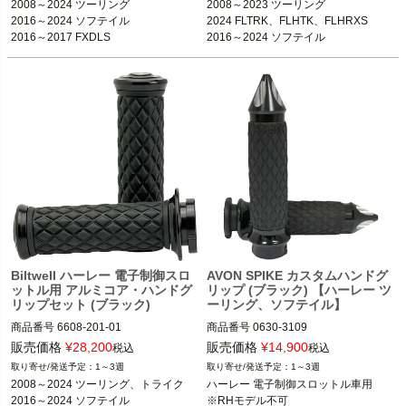
2008～2024 ツーリング

2008～2023 ツーリング

2016～2024 ソフテイル

2024 FLTRK、FLHTK、FLHRXS

2016～2017 FXDLS
2016～2024 ソフテイル

2014以降 トライク

2016～2017 FXDLS
Biltwell ハーレー 電子制御スロ
AVON SPIKE カスタムハンドグ
ットル用 アルミコア・ハンドグ
リップ (ブラック) 【ハーレー ツ
リップセット (ブラック)
ーリング、ソフテイル】
商品番号
6608-201-01

商品番号
0630-3109
3OT：0630-3188
販売価格
¥
28,200
販売価格
¥
14,900
税込
税込
1～3週
1～3週
2008～2024 ツーリング、トライク

ハーレー 電子制御スロットル車用

2016～2024 ソフテイル

※RHモデル不可