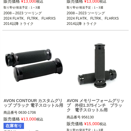
3OT：0630-3390
3OT：0630-3389
販売価格
¥
13,000
販売価格
¥
13,000
税込
税込
1～3週
1～3週
2008～2023 ツーリング

2008～2023 ツーリング

2024 FLHTK、FLTRK、FLHRXS

2024 FLHTK、FLTRK、FLHRXS

2014以降 トライク

2014以降 トライク

2016～2023 ソフテイル

2016～2023 ソフテイル

2016～2017 FXDLS
2016～2017 FXDLS
AVON CONTOUR カスタムグリ
AVON メモリーフォームグリッ
ップ ブラック 電子スロットル用
プ 外径1.375インチ ブラッ
ク 電子スロットル用
商品番号
0630-1706

商品番号
956130

M型番：CC-86-ANO-FLY

販売価格
¥
13,000
税込
3OT：0630-1890

2BC:179253

販売価格
¥
15,000
税込
在庫有り
2HD: 40-4351BK 

1～3週