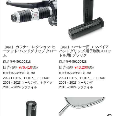
カフナ･コレクション･ヒ
ハーレー用 エンパイア
【純正】
【純正】
ーテッド･ハンドグリップ クロー
ハンドグリップ(電子制御スロッ
ム
トル用) ブラック
商品番号
56100318

商品番号
56100428
販売価格
¥
76,418
販売価格
¥
43,200
税込
税込
2016～2017 FXDLS

3～9週
3～9週
2016～2024 ソフテイル

2024 FLHTK、FLTRK、FLHRXS

2024 FLHTK、FLTRK、FLHRXS

2024 FLHTK、FLTRK、FLHRXS

2008～2023 ツーリング、トライク

2008～2023 ツーリング

2008～2023 FLHX、FLHT、FLTR、F
2016～2024 ソフテイル

2016～2024 ソフテイル

LHR、トライク

2016～2017 FXDLS
2016～2017 FXDLS

※CVOは不可

2014～2024 トライク
Harley Davidson（ハーレー ダビッド
ソン）