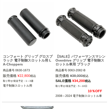
コンフォート グリップ グロスブ
【SALE】パフォーマンスマシン
ラック 電子制御スロットル用 L
Overdrive グリップ 電子制御ス
A-Choppers
ロットル車用 ブラック
商品番号
0630-1673

商品番号
0063-2082-B

2BC:PM3639

販売価格
¥
22,800
販売価格
¥
38,000
税込
税込
電子制御スロットル用

3OT:0630-1667
SALE価格
¥
34,200
税込
1～3週
※2023～ FLHXSE、FLTRXSE、2024
電子制御スロットル用
5～10日
～ FLHX、FLTRX、FLTRXSTSEは不
10％OFF
可

2008～2024 電子制御スロットル車
LA-Choppers（LAチョッパーズ）