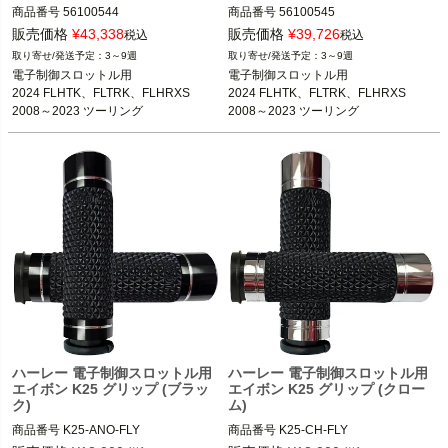
商品番号
56100544

商品番号
56100545

販売価格
¥
43,338
販売価格
¥
39,726
税込
税込
電子制御スロットルの下記車種

電子制御スロットルの下記車種

3～9週
3～9週
2016～2017 FXDLS

2016～2017 FXDLS

電子制御スロットル用

電子制御スロットル用

2016～2024 ソフテイル

2016～2024 ソフテイル

2024 FLHTK、FLTRK、FLHRXS

2024 FLHTK、FLTRK、FLHRXS

2011～2017 FLSTSE、FLSTNSE、F
2011～2017 FLSTSE、FLSTNSE、F
2008～2023 ツーリング

2008～2023 ツーリング

XSBSE、FXSE

XSBSE、FXSE

2016～2024 ソフテイル

2016～2024 ソフテイル

2024 FLHTK、FLTRK、FLHRXS

2024 FLHTK、FLTRK、FLHRXS

2016～2017 FXDLS

2016～2017 FXDLS

2008～2023 ツーリング　
2008～2023 ツーリング　
2014～2024 トライク
2014～2024 トライク
※2018以降 FLTRXSEは不可
※2018以降 FLTRXSEは不可
Harley Davidson（ハーレー ダビッド
Harley Davidson（ハーレー ダビッド
ソン）
ソン）
ハーレー 電子制御スロットル用
ハーレー 電子制御スロットル用
エイボン K25 グリップ (ブラッ
エイボン K25 グリップ (クロー
ク)
ム)
商品番号
K25-ANO-FLY

商品番号
K25-CH-FLY
