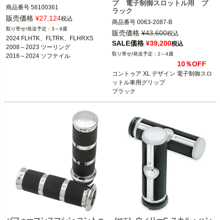
プ 電子制御スロットル用 ブ
商品番号
56100361

ラック
販売価格
¥
27,124
税込
商品番号
0063-2087-B

2024 FLHTK、FLTRK、FLHRXS

3～9週
D型番：0630-1657

販売価格
¥
43,600
税込
2008～2023 ツーリング

2024 FLHTK、FLTRK、FLHRXS

SALE価格
¥
39,200
2016～2024 ソフテイル

税込
2008～2023 ツーリング

以下の電子制御スロットル車

2011～2015 CVOソフテイル

2～4週
2016～2024 ソフテイル

2024 FLHTK、FLTRK、FLHRXS

2016～2017 FXDLS

10％OFF
2016～2017 FXDLS

2008～2023 ツーリング、トライク
2014～2024 トライク

コントゥア XL デザイン 電子制御スロ
2014～2024 トライク
※CVOを除く
ットル車用グリップ

2016～2024 ソフテイル

Harley Davidson（ハーレーダビッド
ブラック

2014～2015 FLSTNSE

ソン）
2008～2024 電子制御スロットル車
2013～2015 FXSBSE

2011～2012 FLSTSE

2016～2017 FXDLS

Performance Machine（パフォーマン
スマシン）