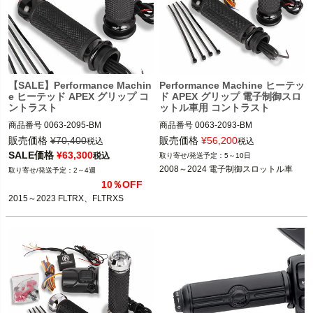
【SALE】Performance Machin
Performance Machine ヒーテッ
e ヒーテッド APEX グリップ コ
ド APEX グリップ 電子制御スロ
ントラスト
ットル車用 コントラスト
商品番号
0063-2095-BM

商品番号
0063-2093-BM

3OT：0631-0279

3OT：0631-0277

販売価格
¥
70,400
販売価格
¥
56,200
税込
税込
SALE価格
¥
63,300
税込
5～10日
2015～2023 FLTRX、FLTRXS

2008～2024 電子制御スロットル車

2008～2024 電子制御スロットル車
2～4週
※2023～ FLHXSE、FLTRXSE、2024
10％OFF
Performance Machine（パフォーマン
～ FLHX、FLTRX、FLTRXSTSEは不
2015～2023 FLTRX、FLTRXS
スマシン）
可

Performance Machine（パフォーマン
スマシン）