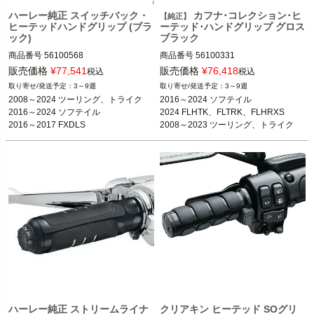
ハーレー純正 スイッチバック・
カフナ･コレクション･ヒ
【純正】
ヒーテッドハンドグリップ (ブラ
ーテッド･ハンドグリップ グロス
ック)
ブラック
商品番号
56100568
商品番号
56100331

販売価格
¥
77,541
販売価格
¥
76,418
税込
税込
2016～2017 FXDLS

3～9週
3～9週
2016～2024 ソフテイル

2008～2024 ツーリング、トライク

2016～2024 ソフテイル

2024 FLHTK、FLTRK、FLHRXS

2016～2024 ソフテイル

2024 FLHTK、FLTRK、FLHRXS

2008～2023 FLHX、FLHT、FLTR、F
2016～2017 FXDLS
2008～2023 ツーリング、トライク

LHR、トライク

2016～2017 FXDLS
※CVOは不可

Harley Davidson（ハーレー ダビッド
ソン）
ハーレー純正 ストリームライナ
クリアキン ヒーテッド SOグリ