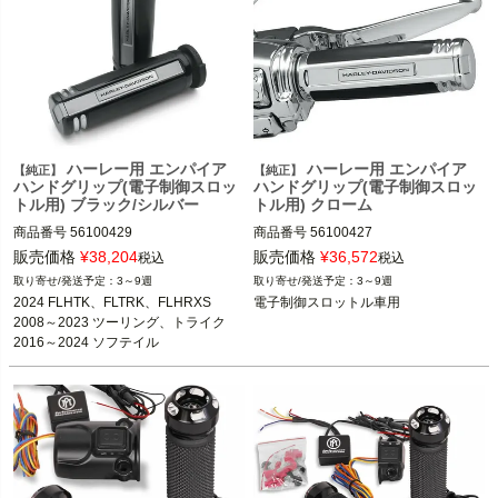
ハーレー用 エンパイア
ハーレー用 エンパイア
【純正】
【純正】
ハンドグリップ(電子制御スロッ
ハンドグリップ(電子制御スロッ
トル用) ブラック/シルバー
トル用) クローム
商品番号
56100429
商品番号
56100427
販売価格
¥
38,204
販売価格
¥
36,572
税込
税込
3～9週
3～9週
2024 FLHTK、FLTRK、FLHRXS

電子制御スロットル車用
2008～2023 ツーリング、トライク

2016～2024 ソフテイル

2016～2017 FXDLS

2011～2015 FLSTSE、FLSTNSE

2013～2014 FXSBSE