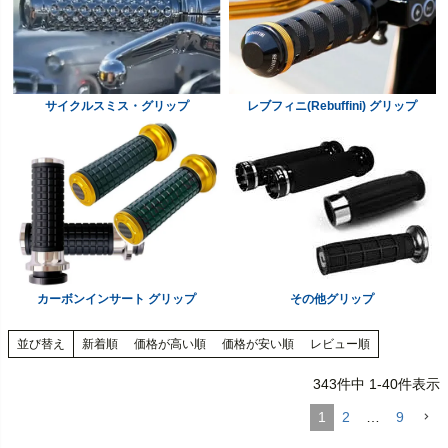
サイクルスミス・グリップ
レブフィニ(Rebuffini) グリップ
カーボンインサート グリップ
その他グリップ
並び替え
新着順
価格が高い順
価格が安い順
レビュー順
343
件中
1
-
40
件表示
1
2
…
9