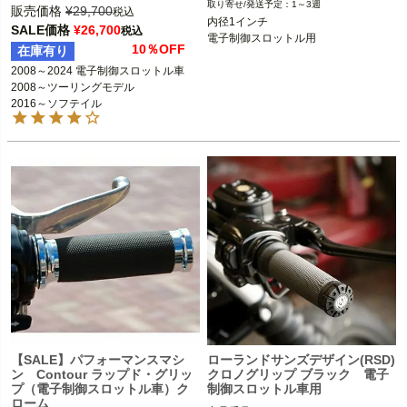
1～3週
0630-0543

販売価格
¥
29,700
税込
※2015～2023 ロードグライド不可

内径1インチ

SALE価格
¥
26,700
※2023～ FLHXSE、FLTRXSE、2024
税込
電子制御スロットル用
2008～2024 電子制御スロットル車

～ FLHX、FLTRX、FLTRXSTSEは不
10％OFF
在庫有り
※2023～ FLHXSE、FLTRXSE、2024
可

2008～2024 電子制御スロットル車

～ FLHX、FLTRX、FLTRXSTSEは不
2008～ツーリングモデル

可

AVON（エイボン）
2016～ソフテイル

Performance Machine（パフォーマン
スマシン）
【SALE】パフォーマンスマシ
ローランドサンズデザイン(RSD)
ン Contour ラップド・グリッ
クロノグリップ ブラック 電子
プ（電子制御スロットル車）ク
制御スロットル車用
ローム