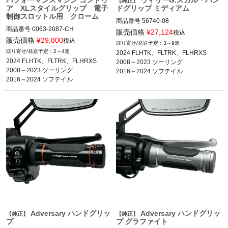
パフォーマンスマシン コントゥ
ウィリーG.スカル・ハン
【純正】
ア XLスタイルグリップ 電子
ドグリップ ミディアム
制御スロットル用 クローム
商品番号
56740-08

商品番号
0063-2087-CH

販売価格
¥
27,124
税込
D型番：0630-1658

2008～2024 電子制御スロットル車

販売価格
¥
29,800
税込
3～9週
2～4週
2024 FLHTK、FLTRK、FLHRXS

2024 FLHTK、FLTRK、FLHRXS

Harley Davidson（ハーレー ダビッド
2024 FLHTK、FLTRK、FLHRXS

2008～2023 ツーリング

2008～2023 ツーリング、トライク
ソン）
2008～2023 ツーリング

2016～2024 ソフテイル

※CVOを除く
2016～2024 ソフテイル

2016～2017 FXDLS

2016～2024 ソフテイル

2016～2017 FXDLS

2014～2024 トライク
2014～2015 FLSTNSE

2014～2024 トライク
2013～2015 FXSBSE

2011～2012 FLSTSE

2016～2017 FXDLS

Performance Machine（パフォーマン
スマシン）
Adversary ハンドグリッ
Adversary ハンドグリッ
【純正】
【純正】
プ
プ グラファイト