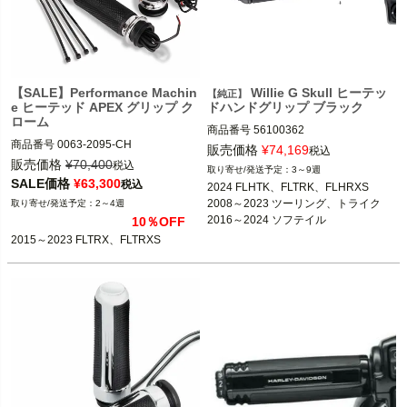
【SALE】Performance Machin
Willie G Skull ヒーテッ
【純正】
e ヒーテッド APEX グリップ ク
ドハンドグリップ ブラック
ローム
商品番号
56100362
商品番号
0063-2095-CH

販売価格
¥
74,169
税込
3OT：0631-0280

販売価格
¥
70,400
税込
3～9週
SALE価格
¥
63,300
税込
2024 FLHTK、FLTRK、FLHRXS

2015～2023 FLTRX、FLTRXS

2008～2023 ツーリング、トライク

2～4週
2016～2024 ソフテイル

10％OFF
Performance Machine（パフォーマン
2016～2017 FXDLS
2015～2023 FLTRX、FLTRXS
スマシン）