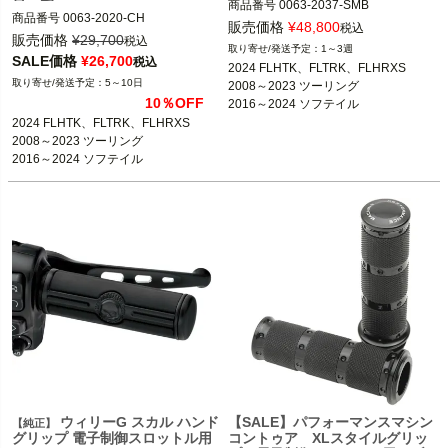
商品番号
0063-2037-SMB

商品番号
0063-2020-CH

D型番:0630-1019

販売価格
¥
48,800
税込
0630-0542

販売価格
¥
29,700
税込
1～3週
電子制御スロットル車

SALE価格
¥
26,700
税込
2024 FLHTK、FLTRK、FLHRXS

2008～2024 電子制御スロットル車

5～10日
2008～2023 ツーリング

Roland Sands Design（ローランド サ
10％OFF
2016～2024 ソフテイル

Performance Machine（パフォーマン
ンズ デザイン)
電子制御スロットル車用
2024 FLHTK、FLTRK、FLHRXS

スマシン）
2008～2023 ツーリング

2016～2024 ソフテイル

2016～2017 FXDLS

2014～2024 トライク
ウィリーG スカル ハンド
【SALE】パフォーマンスマシン
【純正】
グリップ 電子制御スロットル用
コントゥア XLスタイルグリッ