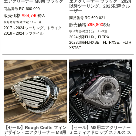
エアクリーナー M8用 ブラック
エアクリーナー ブラック 2024
以降ツーリング、2025以降クル
商品番号
RC-600-000

ーザー
3OT：1010-2724

販売価格
¥
84,740
税込
商品番号
RC-600-021

2BC：RC0013

1～3週
販売価格
¥
95,800
税込
2017～2024 ツーリング、トライク

Rough Crafts（ラフクラフト）
1～3週
Rough Crafts（ラフクラフト）
2024以降FLHX、FLTRX

2023以降FLHXSE、FLTRXSE、FLTR
XSTSE

2025以降クルーザーソフテイル
【セール】Rough Crafts フィン
【セール】M8用エアクリーナー
デザイン・エアクリーナー M8用
ミニティアドロップ ステルス ス