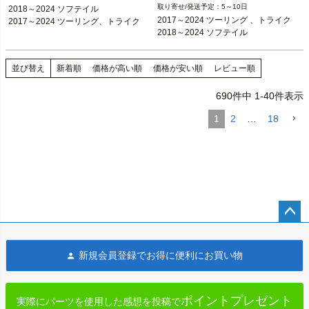
2017～2024 ツーリング 、トライク

2018～2024 ソフテイル

5～10日
2018～2024 ソフテイル

2018～2024 ソフテイル

2017～2024 ツーリング、トライク

2017～2024 ツーリング 、トライク

2017～2024 ツーリング、トライク
※2023～2024 FLHXSE、FLTRXSE、
※2023～2024 FLHXSE、FLTRXSE、
2018～2024 ソフテイル
2024 FLHX、FLTRX、FLTRXSTSEは
2024 FLHX、FLTRX、FLTRXSTSEは
不可

不可

並び替え
新着順
価格が高い順
価格が安い順
レビュー順
RINEHART RACING（ラインハート 
ARLEN NESS（アレンネス）
レーシング）
690
件中
1
-
40
件表示
1
2
…
18
ペー
ジト
新規会員登録でお得に便利にお買い物
ップ
へ
ポイントプレゼント
実際にパーツを使用した感想を投稿で