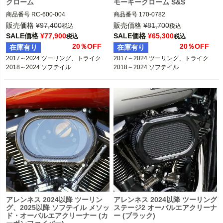
クローム
モーキークローム S&S
商品番号
RC-600-004

商品番号
170-0782

3OT：1010-2728

2017～2024 ツーリング 、トライク

販売価格
¥
97,400
販売価格
¥
81,700
税込
税込
2BC：RC0017

2018～2024 ソフテイル

SALE価格
¥
77,900
SALE価格
¥
65,300
税込
税込
※2023～2024 FLHXSE、FLTRXSE、
20％OFF
20％OFF
在庫有り
在庫有り
Rough Crafts（ラフクラフト）
2024 FLHX、FLTRX、FLTRXSTSEは
2017～2024 ツーリング、トライク

2017～2024 ツーリング、トライク

不可

2018～2024 ソフテイル
S&S
アレンネス 2024以降 ツーリン
アレンネス 2024以降 ツーリング
グ、2025以降 ソフテイル メソッ
ステージ2 オーバルエアクリーナ
ド・オーバルエアクリーナー (カ
ー (ブラック)