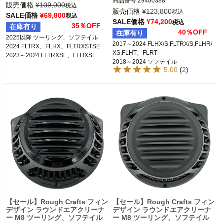
商品番号
29400388

販売価格
¥
109,000
税込
販売価格
¥
123,800
税込
SALE価格
¥
69,800
税込
2018～2024 ソフテイル

SALE価格
¥
74,200
税込
35％OFF
在庫有り
2017～2024 FLHX/S、FLTRX/S、FLH
40％OFF
在庫有り
2025以降 ツーリング、ソフテイル

2017～2024 FLHX/S,FLTRX/S,FLHR/
※ロアーフェアリング装着車は不可
2024 FLTRX、FLHX、FLTRXSTSE

XS,FLHT、FLRT

※2023～2024 FLHXSE、FLTRXSE、
2023～2024 FLTRXSE、FLHXSE
2018～2024 ソフテイル
2024 FLHX、FLTRX、FLTRXSTSEは
5.00
(
2
)
不可

Harley Davidson（ハーレー ダビッド
ソン）
【セール】Rough Crafts フィン
【セール】Rough Crafts フィン
デザイン ラウンドエアクリーナ
デザイン ラウンドエアクリーナ
ー M8 ツーリング、ソフテイル
ー M8 ツーリング、ソフテイル