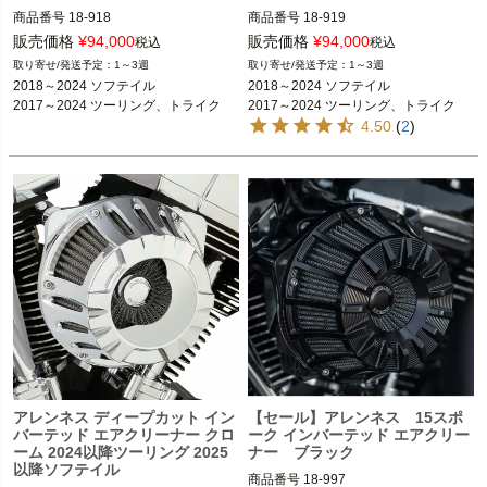
商品番号
18-918

商品番号
18-919

D型番：1010-2089

D型番：1010-2090

販売価格
¥
94,000
販売価格
¥
94,000
税込
税込
1～3週
1～3週
2018～2024 ソフテイル

2018～2024 ソフテイル

2018～2024 ソフテイル

2018～2024 ソフテイル

2017～2024 ツーリング、トライク

2017～2024 ツーリング、トライク

2017～2024 ツーリング、トライク
2017～2024 ツーリング、トライク
※2023～2024 FLHXSE、FLTRXSE、
4.50
(
2
)
ARLEN NESS（アレンネス）
2024 FLHX、FLTRX、FLTRXSTSEは
不可

ARLEN NESS（アレンネス）
アレンネス ディープカット イン
【セール】アレンネス 15スポ
バーテッド エアクリーナー クロ
ーク インバーテッド エアクリー
ーム 2024以降ツーリング 2025
ナー ブラック
以降ソフテイル
商品番号
18-997
