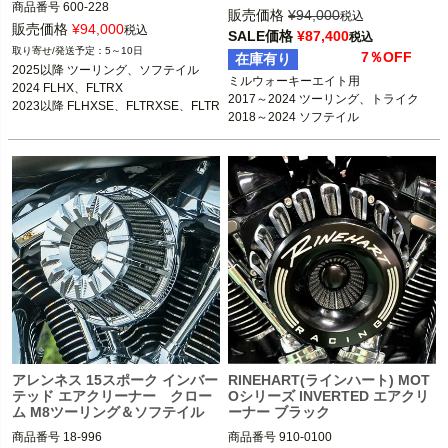
商品番号
600-228

18-993：B型番264335、D型番1010-
販売価格
¥
94,000
税込
3OT：1010-3228

販売価格
¥
94,000
2489

税込
SALE価格
¥
87,400
税込
18-991：B型番264333、D型番1010-
5～10日
7％OFF
在庫有り
2025以降 ツーリング、ソフテイル

2487

2025以降 ツーリング、ソフテイル

2024 FLHX、FLTRX

ミルウォーキーエイト用

18-997：B型番264339、D型番1010-
2024 FLHX、FLTRX

2023以降 FLHXSE、FLTRXSE、FLTR
2017～2024 ツーリング、トライク

2464

2023以降 FLHXSE、FLTRXSE、FLTR
XSTSE

2018～2024 ソフテイル
18-995：B型番264337、D型番1010-
XSTSE
2462

Arlen Ness（アレンネス）
18-997
：

2017～2024 ツーリング、トライク

2018～2024 ソフテイル

※2023～2024 FLHXSE、FLTRXSE、
2024 FLHX、FLTRX、FLTRXSTSEは
不可

Arlen Ness（アレンネス）
アレンネス 15スポーク インバー
RINEHART(ラインハート) MOT
テッド エアクリーナー クロー
Oシリーズ INVERTED エアクリ
ム M8ツーリング＆ソフテイル
ーナー ブラック
商品番号
18-996

商品番号
910-0100
