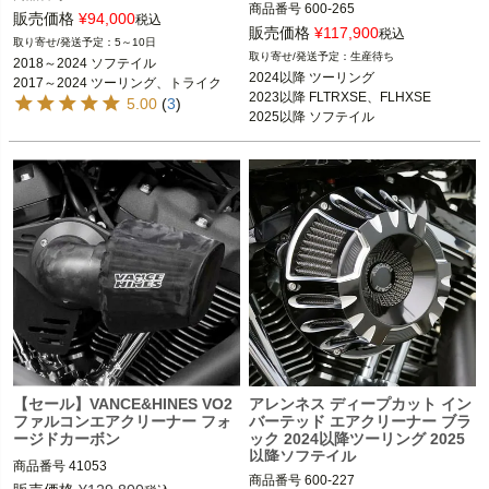
商品番号
600-265

販売価格
¥
94,000
税込
3OT：1010-3424
販売価格
¥
117,900
2018～2024 ソフテイル

税込
5～10日
2017～2024 ツーリング、トライク

生産待ち
2018～2024 ソフテイル

※2023～2024 FLHXSE、FLTRXSE、
2024以降 ツーリング

2017～2024 ツーリング、トライク
2024 FLHX、FLTRX、FLTRXSTSEは
2023以降 FLTRXSE、FLHXSE

5.00
(
3
)
不可

2025以降 ソフテイル
ARLEN NESS（アレンネス）
【セール】VANCE&HINES VO2
アレンネス ディープカット イン
ファルコンエアクリーナー フォ
バーテッド エアクリーナー ブラ
ージドカーボン
ック 2024以降ツーリング 2025
以降ソフテイル
商品番号
41053

商品番号
600-227

3OT：1010-2950