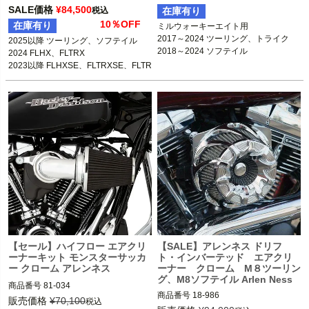
2448

SALE価格
¥
84,500
税込
在庫有り
2025以降 ツーリング、ソフテイル

18-981：B型番264325、D型番1010-
10％OFF
在庫有り
ミルウォーキーエイト用

2024 FLHX、FLTRX

2446

2017～2024 ツーリング、トライク

2025以降 ツーリング、ソフテイル

2023以降 FLHXSE、FLTRXSE、FLTR
18-987：B型番264331、D型番1010-
2018～2024 ソフテイル
2024 FLHX、FLTRX

XSTSE

2452

2023以降 FLHXSE、FLTRXSE、FLTR
18-985：B型番264329、D型番1010-
XSTSE
Arlen Ness（アレンネス）
2450

18-987
：

2017～2024 ツーリング、トライク

2018～2024 ソフテイル

※2023～2024 FLHXSE、FLTRXSE、
2024 FLHX、FLTRX、FLTRXSTSEは
不可

Arlen Ness（アレンネス）
【セール】ハイフロー エアクリ
【SALE】アレンネス ドリフ
ーナーキット モンスターサッカ
ト・インバーテッド エアクリ
ー クローム アレンネス
ーナー クローム M８ツーリン
グ、M8ソフテイル Arlen Ness
商品番号
81-034

商品番号
18-986

販売価格
¥
70,100
税込
18-982：B型番264326、D型番1010-