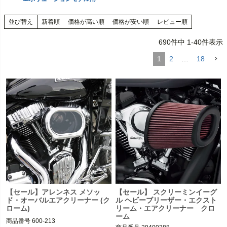
並び替え
新着順
価格が高い順
価格が安い順
レビュー順
690
件中
1
-
40
件表示
1
2
…
18
【セール】アレンネス メソッ
【セール】 スクリーミンイーグ
ド・オーバルエアクリーナー (ク
ル ヘビーブリーザー・エクスト
ローム)
リーム・エアクリーナー クロ
ーム
商品番号
600-213