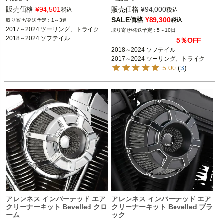
3OT：1010-2646

販売価格
¥
94,501
販売価格
¥
94,000
税込
税込
2018～2024 ソフテイル

SALE価格
¥
89,300
税込
1～3週
Arlen Ness（アレンネス）
2017～2024 ツーリング、トライク

2017～2024 ツーリング、トライク

5～10日
※2023～2024 FLHXSE、FLTRXSE、
5％OFF
2024 FLHX、FLTRX、FLTRXSTSEは
2018～2024 ソフテイル

不可

2017～2024 ツーリング、トライク
5.00
(
3
)
ARLEN NESS（アレンネス）
アレンネス インバーテッド エア
アレンネス インバーテッド エア
クリーナーキット Bevelled クロ
クリーナーキット Bevelled ブラ
ーム
ック