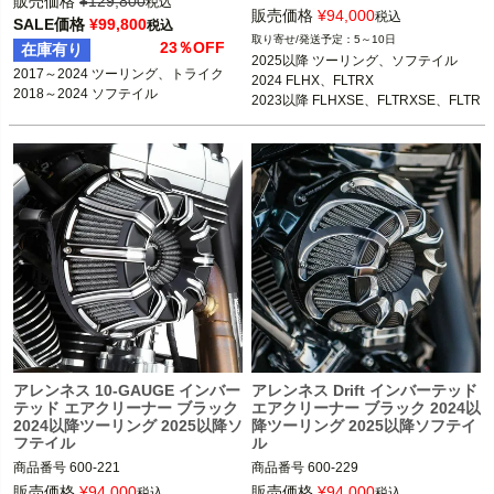
販売価格
¥
129,800
税込
3OT：1010-3227

販売価格
¥
94,000
税込
SALE価格
¥
99,800
税込
5～10日
23％OFF
在庫有り
2025以降 ツーリング、ソフテイル

2025以降 ツーリング、ソフテイル

2024 FLHX、FLTRX

2017～2024 ツーリング、トライク

2024 FLHX、FLTRX

2023以降 FLHXSE、FLTRXSE、FLTR
2018～2024 ソフテイル
2023以降 FLHXSE、FLTRXSE、FLTR
XSTSE

XSTSE
Arlen Ness（アレンネス）
アレンネス 10-GAUGE インバー
アレンネス Drift インバーテッド
テッド エアクリーナー ブラック
エアクリーナー ブラック 2024以
2024以降ツーリング 2025以降ソ
降ツーリング 2025以降ソフテイ
フテイル
ル
商品番号
600-221

商品番号
600-229

3OT：1010-3221

3OT：1010-3229

販売価格
¥
94,000
販売価格
¥
94,000
税込
税込