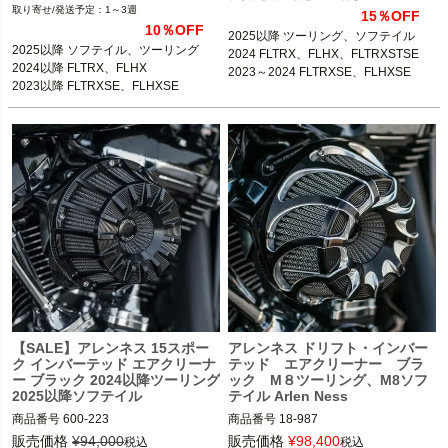
1～3週
15％OFF
10％OFF
2025以降 ツーリング、ソフテイル

2025以降 ソフテイル、ツーリング

2024 FLTRX、FLHX、FLTRXSTSE

2024以降 FLTRX、FLHX

2023～2024 FLTRXSE、FLHXSE
2023以降 FLTRXSE、FLHXSE
【SALE】アレンネス 15スポー
アレンネス ドリフト・インバー
ク インバーテッド エアクリーナ
テッド エアクリーナー ブラ
ー ブラック 2024以降ツーリング
ック M８ツーリング、M8ソフ
2025以降ソフテイル
テイル Arlen Ness
商品番号
600-223

商品番号
18-987

3OT：1010-3223

18-983：B型番264327、D型番1010-
販売価格
¥
94,000
販売価格
¥
98,400
税込
税込