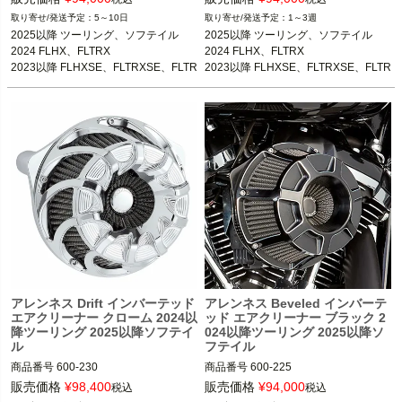
5～10日
1～3週
2025以降 ツーリング、ソフテイル

2025以降 ツーリング、ソフテイル

2025以降 ツーリング、ソフテイル

2025以降 ツーリング、ソフテイル

2024 FLHX、FLTRX

2024 FLHX、FLTRX

2024 FLHX、FLTRX

2024 FLHX、FLTRX

2023以降 FLHXSE、FLTRXSE、FLTR
2023以降 FLHXSE、FLTRXSE、FLTR
2023以降 FLHXSE、FLTRXSE、FLTR
2023以降 FLHXSE、FLTRXSE、FLTR
XSTSE

XSTSE

XSTSE
XSTSE
Arlen Ness（アレンネス）
Arlen Ness（アレンネス）
アレンネス Drift インバーテッド
アレンネス Beveled インバーテ
エアクリーナー クローム 2024以
ッド エアクリーナー ブラック 2
降ツーリング 2025以降ソフテイ
024以降ツーリング 2025以降ソ
ル
フテイル
商品番号
600-230

商品番号
600-225

3OT：1010-3230

3OT：1010-3225

販売価格
¥
98,400
販売価格
¥
94,000
税込
税込