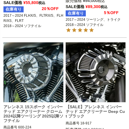
販売価格
¥
94,000
2017～2024 FLHX/S、FLTRX/S、FLH
税込
SALE価格
¥
55,800
税込
2447

R/XS、FLRT 

SALE価格
¥
89,300
税込
20％OFF
在庫有り
18-980：B型番264324、D型番1010-
2018～2024 ソフテイル

5％OFF
在庫有り
2445

2017～2024 FLHX/S、FLTRX/S、FLH
※ロアーフェアリング装着車は不可 

2017～2024 ツーリング、トライク

18-986：B型番264330、D型番1010-
R/XS、FLRT

※2023～2024 FLHXSE、FLTRXSE、
2018～2024 ソフテイル
2451

2018～2024 ソフテイル
2024 FLHX、FLTRX、FLTRXSTSEは
18-984：B型番264328、D型番1010-
不可

2449

ARLEN NESS（アレンネス）
2017～2024 ツーリング、トライク

2018～2024 ソフテイル

※2023～2024 FLHXSE、FLTRXSE、
2024 FLHX、FLTRX、FLTRXSTSEは
不可

Arlen Ness（アレンネス）
アレンネス 15スポーク インバー
【SALE】アレンネス インバー
テッド エアクリーナー クローム
テッド エアクリーナー Deep Cu
2024以降ツーリング 2025以降ソ
t ブラック
フテイル
商品番号
18-917

商品番号
600-224

D型番：1010-2088
