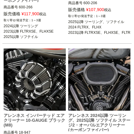
ーボンファイバー)
商品番号
600-206
商品番号
600-266

販売価格
¥
107,900
税込
3OT：1010-3425
販売価格
¥
117,900
税込
1～3週
1～3週
2025以降 ツーリング、ソフテイル

2024以降 ツーリング

2024 FLTRX、FLHX

2023以降 FLTRXSE、FLHXSE

2023以降 FLTRXSE、FLHXSE、FLTR
2025以降 ソフテイル
XSTSE
アレンネス インバーテッド エア
アレンネス 2024以降 ツーリン
クリーナー 10-GAUGE ブラック
グ、2025以降 ソフテイル ステー
(M8)
ジ2・オーバルエアクリーナー
(カーボンファイバー)
商品番号
18-947
