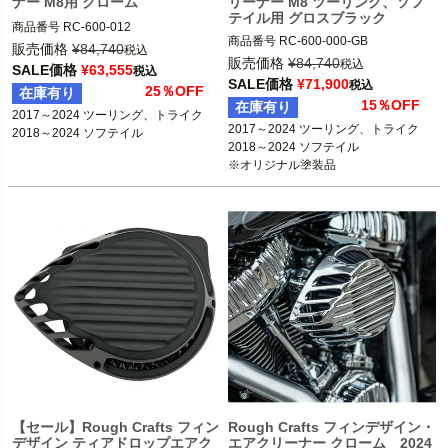
ナー M8用 クローム
リーナー M8 ツーリング、ソフ
テイル用 グロスブラック
商品番号
RC-600-012

商品番号
RC-600-000-GB

3OT：1010-2736

販売価格
¥
84,740
税込
販売価格
¥
84,740
2BC：RC0025

税込
SALE価格
¥
63,555
税込
2024 FLHRXS、FLHTK、FLTRK

SALE価格
¥
71,900
税込
25％OFF
在庫有り
2017～2023 ツーリング、トライク

Rough Crafts（ラフクラフト）
15％OFF
在庫有り
2018～2024 ソフテイル

2017～2024 ツーリング、トライク

2017～2024 ツーリング、トライク

※オリジナル塗装品

2018～2024 ソフテイル

Rough Crafts（ラフクラフト）
【セール】Rough Crafts フィン
Rough Crafts フィンデザイン・
デザイン ティアドロップエアク
エアクリーナー クローム 2024