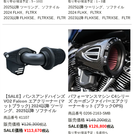
5～10日
1～3週
2025以降 ツーリング、ソフテイル

2025以降 ツーリング、ソフテイル

2025以降 ツーリング、ソフテイル

2025以降 ツーリング、ソフテイル

2024 FLHX、FLTRX

2024 FLHX、FLTRX

2024 FLHX、FLTRX

2024 FLHX、FLTRX

2023以降 FLHXSE、FLTRXSE、FLTR
2023以降 FLHXSE、FLTRXSE、FLTR
2023以降 FLHXSE、FLTRXSE、FLTR
2023以降 FLHXSE、FLTRXSE、FLTR
XSTSE

XSTSE

XSTSE
XSTSE
Arlen Ness（アレンネス）
Arlen Ness（アレンネス）
【SALE】バンスアンドハインズ
パフォーマンスマシン C4シリー
VO2 Falcon エアクリーナー (マ
ズ カーボンファイバーエアクリ
ットブラック) 2024以降 ツーリ
ーナーキット (ブラックOPS)
ング、2025以降 ソフテイル
商品番号
0206-2163-SMB

商品番号
41107

3OT：1010-3273
販売価格
¥
149,200
税込
3OT：1010-3413
販売価格
¥
126,300
税込
SALE価格
¥
126,800
税込
SALE価格
¥
113,670
税込
生産待ち