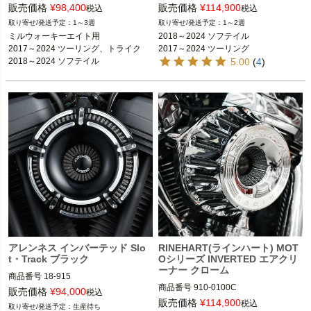
18-992：B型番264334、D型番1010-
販売価格
¥
98,400
販売価格
¥
114,900
税込
税込
2488

2017～2024 ツーリング 、トライク

1～3週
1～2週
18-990：B型番264332、D型番1010-
2018～2024 ソフテイル

ミルウォーキーエイト用

2018～2024 ソフテイル

2486

※2023～2024 FLHXSE、FLTRXSE、
2017～2024 ツーリング、トライク

2017～2024 ツーリング
18-996：B型番264338、D型番1010-
2024 FLHX、FLTRX、FLTRXSTSEは
5.00
(
4
)
2463

不可

18-994：B型番264336、D型番1010-
2461

RINEHART RACING（ラインハート 
レーシング）
18-996
：

2017～2024 ツーリング、トライク

2018～2024 ソフテイル

※2023～2024 FLHXSE、FLTRXSE、
2024 FLHX、FLTRX、FLTRXSTSEは
不可

Arlen Ness（アレンネス）
アレンネス インバーテッド Slo
RINEHART(ラインハート) MOT
t・Track ブラック
Oシリーズ INVERTED エアクリ
ーナー クローム
商品番号
18-915

商品番号
910-0100C

D型番：1010-2086

販売価格
¥
94,000
税込
販売価格
¥
114,900
税込
生産待ち