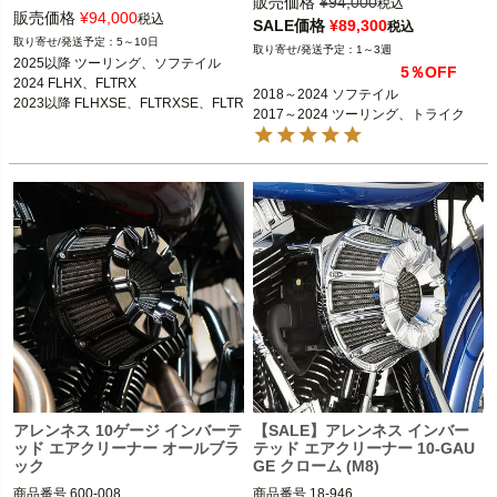
販売価格
¥
94,000
税込
3OT：1010-3224

販売価格
¥
94,000
税込
SALE価格
¥
89,300
税込
2018～2024 ソフテイル

5～10日
1～3週
2025以降 ツーリング、ソフテイル

2017～2024 ツーリング、トライク

2025以降 ツーリング、ソフテイル

5％OFF
2024 FLHX、FLTRX

※2023～2024 FLHXSE、FLTRXSE、
2024 FLHX、FLTRX

2023以降 FLHXSE、FLTRXSE、FLTR
2018～2024 ソフテイル

2024 FLHX、FLTRX、FLTRXSTSEは
2023以降 FLHXSE、FLTRXSE、FLTR
XSTSE

2017～2024 ツーリング、トライク
不可

XSTSE
Arlen Ness（アレンネス）
ARLEN NESS（アレンネス）
アレンネス 10ゲージ インバーテ
【SALE】アレンネス インバー
ッド エアクリーナー オールブラ
テッド エアクリーナー 10-GAU
ック
GE クローム (M8)
商品番号
600-008

商品番号
18-946
