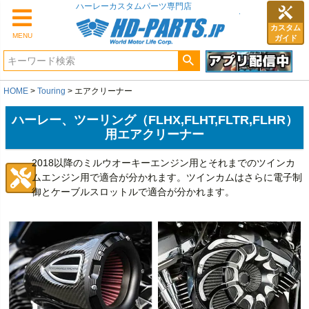
カスタム
MENU
ガイド
HOME
Touring
エアクリーナー
ハーレー、ツーリング（FLHX,FLHT,FLTR,FLHR）
用エアクリーナー
2018以降のミルウオーキーエンジン用とそれまでのツインカ
ムエンジン用で適合が分かれます。ツインカムはさらに電子制
御とケーブルスロットルで適合が分かれます。