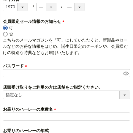
会員限定セール情報のお知らせ
可
(
否
必
こちらのメールマガジンを「可」にしていただくと、新製品やセー
須
ルなどのお得な情報をはじめ、誕生日限定のクーポンや、会員様だ
)
けの特別な特典などもお届けいたします。
パスワード
(
必
須
店頭受け取りをご利用の方は店舗をご指定ください。
)
お乗りのハーレーの車種名
(
必
須
お乗りのハーレーの年式