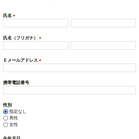
氏名
(
必
須
氏名（フリガナ）
)
(
必
須
Ｅメールアドレス
)
(
必
須
携帯電話番号
)
性別
指定なし
男性
女性
生年月日