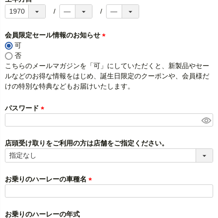
会員限定セール情報のお知らせ
可
(
否
必
こちらのメールマガジンを「可」にしていただくと、新製品やセー
須
ルなどのお得な情報をはじめ、誕生日限定のクーポンや、会員様だ
)
けの特別な特典などもお届けいたします。
パスワード
(
必
須
店頭受け取りをご利用の方は店舗をご指定ください。
)
お乗りのハーレーの車種名
(
必
須
お乗りのハーレーの年式