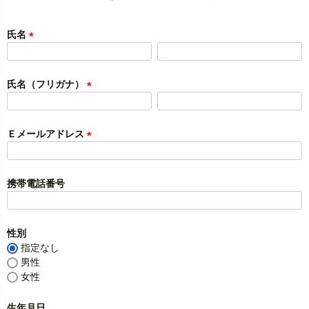
氏名
(
必
須
氏名（フリガナ）
)
(
必
須
Ｅメールアドレス
)
(
必
須
携帯電話番号
)
性別
指定なし
男性
女性
生年月日