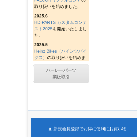
取り扱いを始めました。
2025.6
HD-PARTS カスタムコンテ
スト2025
を開始いたしまし
た。
2025.5
Heinz Bikes（ハインツバイ
クス）
の取り扱いを始めま
した。
ハーレーパーツ
2025.4
業販取引
Figurati Designs（フィグラ
ティデザイン）
の取り扱い
を始めました。
2025.4
Indian Larry Motorcycles
の
取り扱いを始めました。
2025.4
新規会員登録でお得に便利にお買い物
D&D エキゾースト（ディー