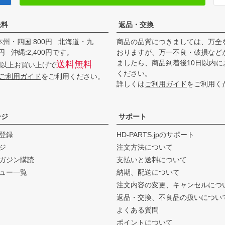
送料
返品・交換
本州・四国:800円 北海道・九
商品の品質につきましては、万全
00円 沖縄:2,400円です。
おりますが、万一不良・破損など
ましたら、商品到着後10日以内に
送料無料
0円以上お買い上げで
ください。
ご利用ガイド
をご利用ください。
詳しくは
ご利用ガイド
をご利用く
ージ
サポート
登録
HD-PARTS.jpのサポート
ジ
注文方法について
ガジン購読
支払いと送料について
ュー一覧
納期、配送について
注文内容の変更、キャンセルにつ
返品・交換、不良品の扱いについ
よくある質問
ポイントについて