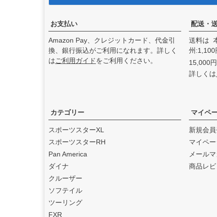
アンドディーエキゾース
ト）
の取り扱いを始めまし
た。
お支払い
配送・
2025.3
Amazon Pay、クレジットカード、代金引
送料は 
feture ヘルメット（フュー
換、銀行振込がご利用になれます。詳しく
州:1,1
チャーヘルメット）
の取り
は
ご利用ガイド
をご利用ください。
15,00
扱いを始めました。
詳しくは
2025.1
DEAN SPEED （ディーンス
ピード）
の取り扱いを始め
ました。
カテゴリー
マイペ
2024.12
スポーツスターXL
新規会員
Blow Performance Exhaust
スポーツスターRH
マイペー
s（ブローパフォーマンスエ
Pan America
メールマ
キゾースト）
の取り扱いを
ダイナ
商品レビ
始めました。
クルーザー
2024.11
ソフテイル
By City（バイ シティ）
の日
ツーリング
本総代理店となりました。
FXR