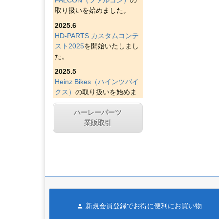
取り扱いを始めました。
2025.6
HD-PARTS カスタムコンテ
スト2025
を開始いたしまし
た。
2025.5
Heinz Bikes（ハインツバイ
クス）
の取り扱いを始めま
した。
ハーレーパーツ
2025.4
業販取引
Figurati Designs（フィグラ
ティデザイン）
の取り扱い
を始めました。
2025.4
Indian Larry Motorcycles
の
取り扱いを始めました。
2025.4
新規会員登録でお得に便利にお買い物
D&D エキゾースト（ディー