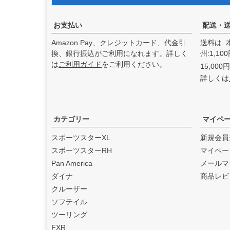
アンドディーエキゾース
ト）
の取り扱いを始めまし
た。
お支払い
配送・
2025.3
Amazon Pay、クレジットカード、代金引
送料は 
feture ヘルメット（フュー
換、銀行振込がご利用になれます。詳しく
州:1,1
チャーヘルメット）
の取り
は
ご利用ガイド
をご利用ください。
15,00
扱いを始めました。
詳しくは
2025.1
DEAN SPEED （ディーンス
ピード）
の取り扱いを始め
ました。
カテゴリー
マイペ
2024.12
スポーツスターXL
新規会員
Blow Performance Exhaust
スポーツスターRH
マイペー
s（ブローパフォーマンスエ
Pan America
メールマ
キゾースト）
の取り扱いを
ダイナ
商品レビ
始めました。
クルーザー
2024.11
ソフテイル
By City（バイ シティ）
の日
ツーリング
本総代理店となりました。
FXR