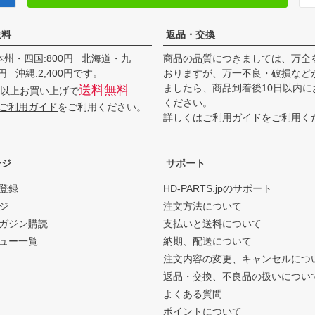
送料
返品・交換
本州・四国:800円 北海道・九
商品の品質につきましては、万全
00円 沖縄:2,400円です。
おりますが、万一不良・破損など
ましたら、商品到着後10日以内に
送料無料
0円以上お買い上げで
ください。
ご利用ガイド
をご利用ください。
詳しくは
ご利用ガイド
をご利用く
ージ
サポート
登録
HD-PARTS.jpのサポート
ジ
注文方法について
ガジン購読
支払いと送料について
ュー一覧
納期、配送について
注文内容の変更、キャンセルにつ
返品・交換、不良品の扱いについ
よくある質問
ポイントについて