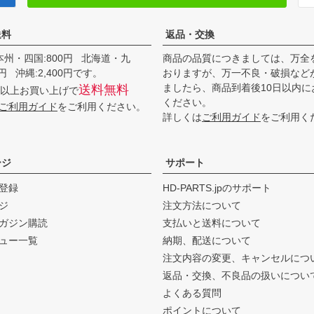
送料
返品・交換
本州・四国:800円 北海道・九
商品の品質につきましては、万全
00円 沖縄:2,400円です。
おりますが、万一不良・破損など
ましたら、商品到着後10日以内に
送料無料
0円以上お買い上げで
ください。
ご利用ガイド
をご利用ください。
詳しくは
ご利用ガイド
をご利用く
ージ
サポート
登録
HD-PARTS.jpのサポート
ジ
注文方法について
ガジン購読
支払いと送料について
ュー一覧
納期、配送について
注文内容の変更、キャンセルにつ
返品・交換、不良品の扱いについ
よくある質問
ポイントについて