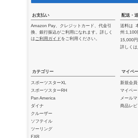
アンドディーエキゾース
ト）
の取り扱いを始めまし
た。
お支払い
配送・
2025.3
Amazon Pay、クレジットカード、代金引
送料は 
feture ヘルメット（フュー
換、銀行振込がご利用になれます。詳しく
州:1,1
チャーヘルメット）
の取り
は
ご利用ガイド
をご利用ください。
15,00
扱いを始めました。
詳しくは
2025.1
DEAN SPEED （ディーンス
ピード）
の取り扱いを始め
ました。
カテゴリー
マイペ
2024.12
スポーツスターXL
新規会員
Blow Performance Exhaust
スポーツスターRH
マイペー
s（ブローパフォーマンスエ
Pan America
メールマ
キゾースト）
の取り扱いを
ダイナ
商品レビ
始めました。
クルーザー
2024.11
ソフテイル
By City（バイ シティ）
の日
ツーリング
本総代理店となりました。
FXR