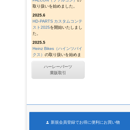
取り扱いを始めました。
2025.6
HD-PARTS カスタムコンテ
スト2025
を開始いたしまし
た。
2025.5
Heinz Bikes（ハインツバイ
クス）
の取り扱いを始めま
した。
ハーレーパーツ
2025.4
業販取引
Figurati Designs（フィグラ
ティデザイン）
の取り扱い
を始めました。
2025.4
Indian Larry Motorcycles
の
取り扱いを始めました。
2025.4
新規会員登録でお得に便利にお買い物
D&D エキゾースト（ディー