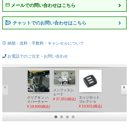
チャットでのお問い合わせはこちら
納期・送料・手数料・キャンセルについて
お電話でのご注文・お問い合わせ
メンフィスシ
ェード
エッジカット
クリアキン ハ
1997～2017
DEMON ウイ
¥ 37,301(税込)
コレクショ
イパーチャー
ソフテイル フ
ンドシールド
ン・ブレーキ
ジャー ホーン
リーダムパフ
クリア
¥ 10,831(税込)
¥ 19,600(税込)
¥ 28,490(税込)
ペダル スモ
カバー サテ
ォーマンス フ
ール
ンブラック
ィッシュテー
ルマフラーブ
ラケット