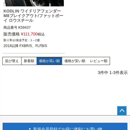
KODLIN ワイドリアフェンダー
M8ブレイクアウト/ファットボー
イ ロウスチール
商品番号
K59437

2HD：880-4010

販売価格
¥
111,700
税込
5MS：599555
1～2週
2018以降 FXBR/S、FLFB/S
並び替え
新着順
価格が高い順
価格が安い順
レビュー順
3
件中
1
-
3
件表示
ペー
ジト
新規会員登録でお得に便利にお買い物