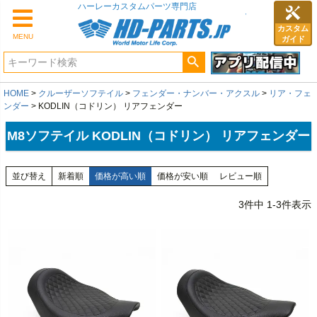
カスタム
MENU
ガイド
HOME
クルーザーソフテイル
フェンダー・ナンバー・アクスル
リア・フェ
ンダー
KODLIN（コドリン） リアフェンダー
M8ソフテイル KODLIN（コドリン） リアフェンダー
並び替え
新着順
価格が高い順
価格が安い順
レビュー順
3
件中
1
-
3
件表示