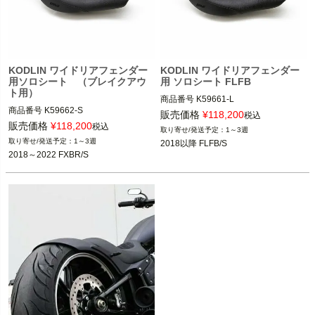
KODLIN ワイドリアフェンダー
KODLIN ワイドリアフェンダー
用ソロシート （ブレイクアウ
用 ソロシート FLFB
ト用）
商品番号
K59661-L

商品番号
K59662-S

2HD：880-10206 ￥86500（税込み）

販売価格
¥
118,200
税込
2HD：880-10205 ￥86500（税込み）

販売価格
¥
118,200
税込
1～3週
2018以降 FLFB/S

1～3週
2018以降 FLFB/S
2018～2022 FXBR/S

2018～2022 FXBR/S
KODLIN（コドリン）

KODLIN（コドリン）

価格はスズキに合わせてあります。

価格はスズキに合わせてあります。

ハードドライブに発注する場合は
ハードドライブに発注する場合は
【￥86500（税込み）】になります。
【￥86500（税込み）】になります。